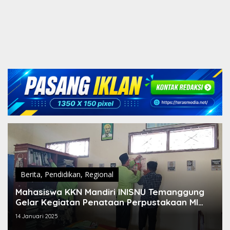
Berita
,
Pendidikan
,
Regional
Mahasiswa KKN Mandiri INISNU Temanggung
Gelar Kegiatan Penataan Perpustakaan MI
Roudlotut Thullab
14 Januari 2025