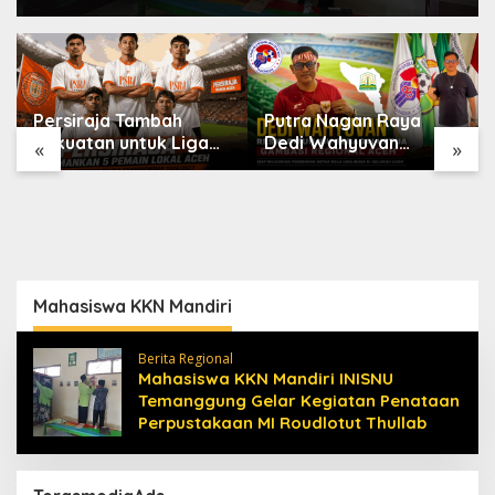
Persiraja Tambah
Putra Nagan Raya
Kekuatan untuk Liga
Dedi Wahyuvan
«
»
Championship
Ditunjuk sebagai
2026/2027, Lima
Ketua GAMBASI
Talenta Lokal Aceh
Regional Aceh
Resmi Dikontrak
Mahasiswa KKN Mandiri
Berita Regional
Mahasiswa KKN Mandiri INISNU
Temanggung Gelar Kegiatan Penataan
Perpustakaan MI Roudlotut Thullab