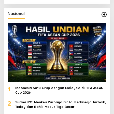
r
i
u
Nasional
n
t
u
k
:
1
Indonesia Satu Grup dengan Malaysia di FIFA ASEAN
Cup 2026
2
Survei IPO: Menkeu Purbaya Dinilai Berkinerja Terbaik,
Teddy dan Bahlil Masuk Tiga Besar