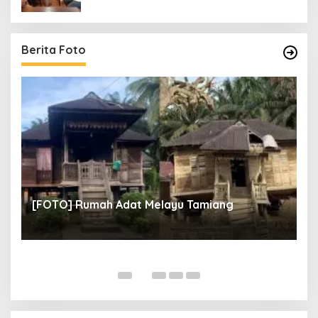
Berita Foto
un
[
[FOTO] Rumah Adat Melayu Tamiang
Fi