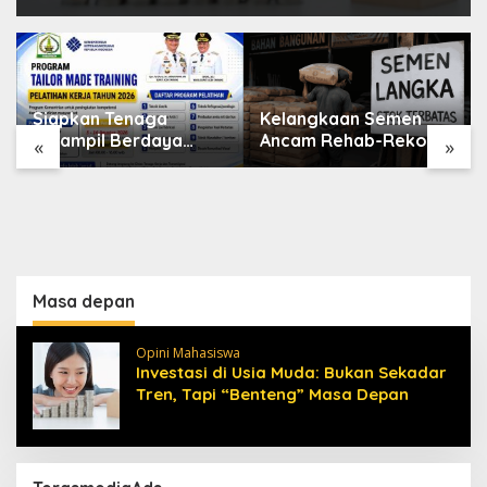
Siapkan Tenaga
Kelangkaan Semen
Terampil Berdaya
Ancam Rehab-Rekon
«
»
Saing, Disnakertrans
Aceh, Wagub
Aceh Tamiang Buka
Laporkan ke Mendagri
Pelatihan Kerja 2026
Masa depan
Opini Mahasiswa
Investasi di Usia Muda: Bukan Sekadar
Tren, Tapi “Benteng” Masa Depan