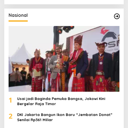
r
i
u
Nasional
n
t
u
k
:
1
Usai jadi Baginda Pemuka Bangsa, Jokowi Kini
Bergelar Raja Timor
2
DKI Jakarta Bangun Ikon Baru “Jembatan Donat”
Senilai Rp361 Miliar