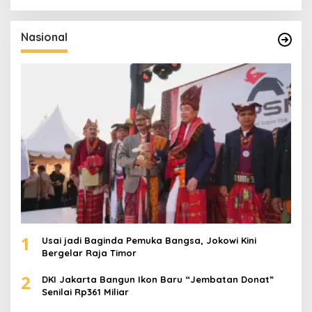
r
i
u
Nasional
n
t
u
k
:
1
Usai jadi Baginda Pemuka Bangsa, Jokowi Kini
Bergelar Raja Timor
2
DKI Jakarta Bangun Ikon Baru “Jembatan Donat”
Senilai Rp361 Miliar