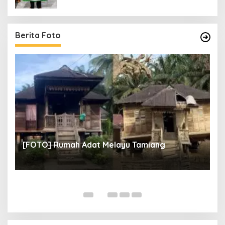
Berita Foto
un
[
[FOTO] Rumah Adat Melayu Tamiang
Fi