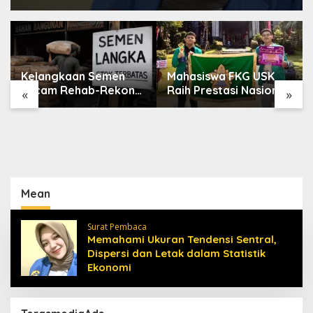
Kelangkaan Semen
Mahasiswa FKG USK
Ancam Rehab-Rekon
Raih Prestasi Nasional
«
»
Aceh, Wagub
di Dental Scientific
Laporkan ke Mendagri
Competition 2026
Mean
Surat Pembaca
Memahami Ukuran Tendensi Sentral,
Dispersi dan Letak dalam Statistik
Ekonomi