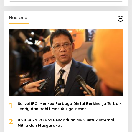
r
i
u
Nasional
n
t
u
k
:
1
Survei IPO: Menkeu Purbaya Dinilai Berkinerja Terbaik,
Teddy dan Bahlil Masuk Tiga Besar
2
BGN Buka PO Box Pengaduan MBG untuk Internal,
Mitra dan Masyarakat