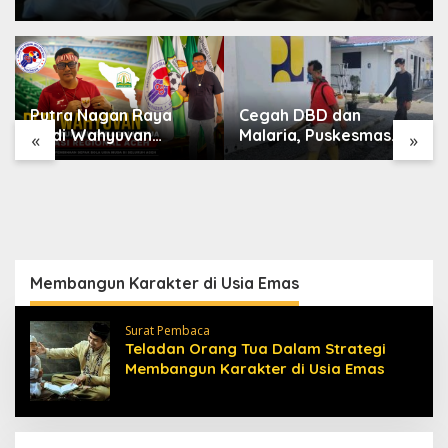
Cegah DBD dan
Tiga BUMD Aceh
Malaria, Puskesmas
Tamiang Buka Seleksi
«
»
Karang Baru Fogging
Direksi, Ini Syarat dan
Kawasan Huntara
Jadwal
Pendaftarannya
Membangun Karakter di Usia Emas
Surat Pembaca
Teladan Orang Tua Dalam Strategi
Membangun Karakter di Usia Emas