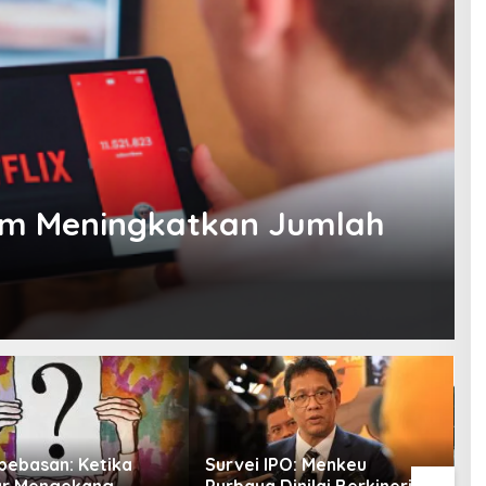
lam Meningkatkan Jumlah
 IPO: Menkeu
BGN Buka PO Box
C
 Dinilai Berkinerja
Pengaduan MBG untuk
P