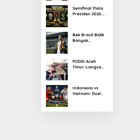
Ketua KONI Aceh
Semifinal Piala
2026
Presiden 2026:
Persib Jumpa
Persija,
Persebaya
Bek Brasil Bidik
Tantang Arema
Banyak
Kemenangan
Bersama
Persiraja
PODSI Aceh
Timur-Langsa
Bersinergi Cetak
Atlet Dayung
Berprestasi
Indonesia vs
Vietnam: Duel
Panas
[FOTO] Anies Bas
Pakansari,
Garuda
Program Turun Ta
Diprediksi
di Bandar Pusaka
Menang Tipis