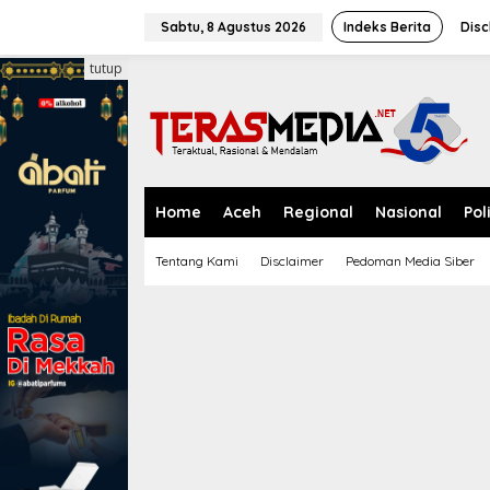
L
e
Sabtu, 8 Agustus 2026
Indeks Berita
Disc
w
a
tutup
t
i
k
e
k
o
n
Home
Aceh
Regional
Nasional
Pol
t
e
Tentang Kami
Disclaimer
Pedoman Media Siber
n