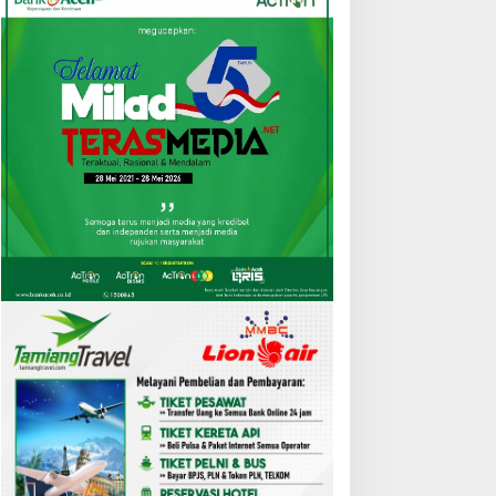
egah DBD dan Malaria,
Tiga BUMD Aceh Tamiang
uskesmas Karang Baru
Buka Seleksi Direksi, Ini