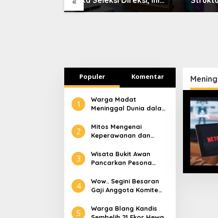
«
Jadwal
Identitas Diri
Terbaik
nnya
Masuk 
Populer
Komentar
Mening
Warga Madat
1
Meninggal Dunia dalam
Peristiwa Kebakaran
Mitos Mengenai
2
Keperawanan dan
Selaput Dara
Wisata Bukit Awan
3
Pancarkan Pesona
Pariwisata Aceh
Tamiang
Wow.. Segini Besaran
4
Gaji Anggota Komite
Tapera
Warga Blang Kandis
5
Sembelih 21 Ekor Hewan