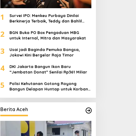
1
Survei IPO: Menkeu Purbaya Dinilai
Berkinerja Terbaik, Teddy dan Bahlil
Masuk Tiga Besar
2
BGN Buka PO Box Pengaduan MBG
untuk Internal, Mitra dan Masyarakat
3
Usai jadi Baginda Pemuka Bangsa,
Jokowi Kini Bergelar Raja Timor
4
DKI Jakarta Bangun Ikon Baru
“Jembatan Donat” Senilai Rp361 Miliar
5
Polisi Kehutanan Gotong Royong
Bangun Delapan Huntap untuk Korban
Banjir Aceh Tamiang
Berita Aceh