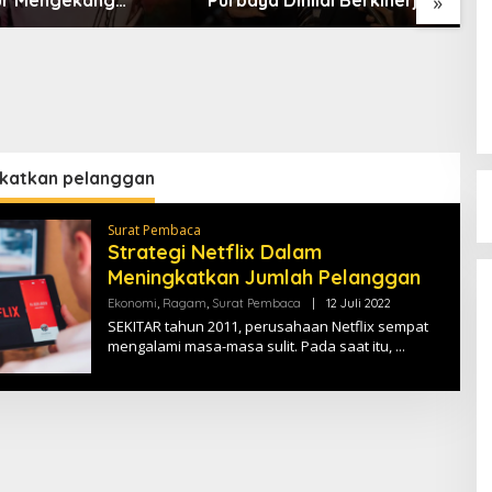
»
, Teddy dan Bahlil
Internal, Mitra dan
F
Tiga Besar
Masyarakat
katkan pelanggan
Surat Pembaca
Strategi Netflix Dalam
Meningkatkan Jumlah Pelanggan
Ekonomi
,
Ragam
,
Surat Pembaca
|
12 Juli 2022
O
L
SEKITAR tahun 2011, perusahaan Netflix sempat
E
mengalami masa-masa sulit. Pada saat itu,
H
T
E
R
A
S
M
E
D
I