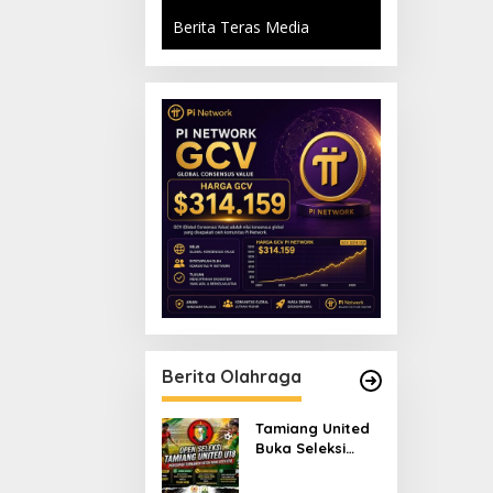
Berita Teras Media
Berita Olahraga
Tamiang United
Buka Seleksi
Terbuka Tim U-18
untuk Turnamen