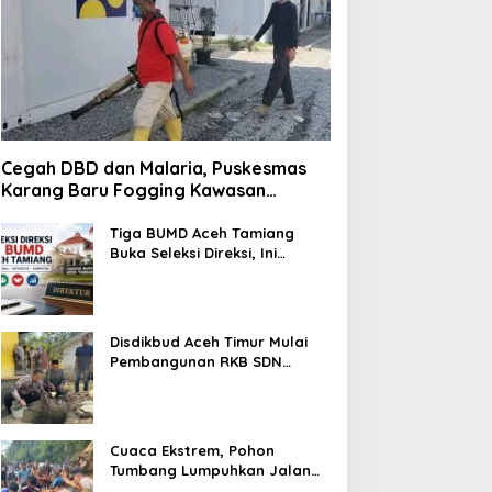
Cegah DBD dan Malaria, Puskesmas
Karang Baru Fogging Kawasan
Huntara
Tiga BUMD Aceh Tamiang
Buka Seleksi Direksi, Ini
Syarat dan Jadwal
Pendaftarannya
Disdikbud Aceh Timur Mulai
Pembangunan RKB SDN
Tanah Rata Peureulak Pasca
Banjir
Cuaca Ekstrem, Pohon
Tumbang Lumpuhkan Jalan
Nasional Tapaktuan-