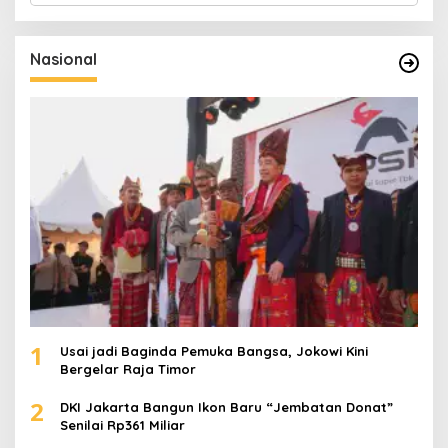
r
i
u
Nasional
n
t
u
k
:
1
Usai jadi Baginda Pemuka Bangsa, Jokowi Kini
Bergelar Raja Timor
2
DKI Jakarta Bangun Ikon Baru “Jembatan Donat”
Senilai Rp361 Miliar