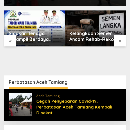
Kelangkaan Semen
Mahasiswa FKG USK
Ancam Rehab-Rekon
Raih Prestasi Nasional
«
»
Aceh, Wagub
di Dental Scientific
Laporkan ke Mendagri
Competition 2026
Perbatasan Aceh Tamiang
Aceh Tamiang
Cegah Penyebaran Covid-19,
Perbatasan Aceh Tamiang Kembali
Disekat