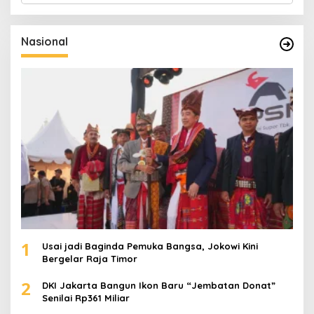
r
i
u
Nasional
n
t
u
k
:
1
Usai jadi Baginda Pemuka Bangsa, Jokowi Kini
Bergelar Raja Timor
2
DKI Jakarta Bangun Ikon Baru “Jembatan Donat”
Senilai Rp361 Miliar