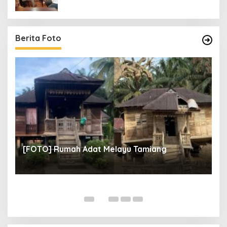
Berita Foto
un
[
[FOTO] Rumah Adat Melayu Tamiang
Fi