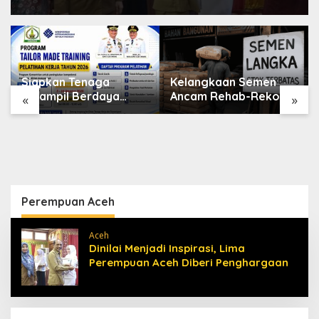
Siapkan Tenaga
Kelangkaan Semen
Terampil Berdaya
Ancam Rehab-Rekon
«
»
Saing, Disnakertrans
Aceh, Wagub
Aceh Tamiang Buka
Laporkan ke Mendagri
Pelatihan Kerja 2026
Perempuan Aceh
Aceh
Dinilai Menjadi Inspirasi, Lima
Perempuan Aceh Diberi Penghargaan