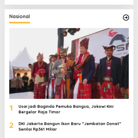
r
i
u
Nasional
n
t
u
k
:
1
Usai jadi Baginda Pemuka Bangsa, Jokowi Kini
Bergelar Raja Timor
2
DKI Jakarta Bangun Ikon Baru “Jembatan Donat”
Senilai Rp361 Miliar