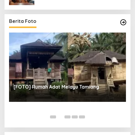
Berita Foto
un
[
[FOTO] Rumah Adat Melayu Tamiang
Fi