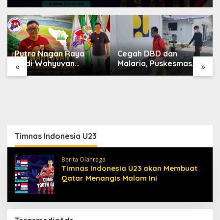
Putra Nagan Raya
Cegah DBD dan
Dedi Wahyuvan
Malaria, Puskesmas
«
»
Ditunjuk sebagai
Karang Baru Fogging
Ketua GAMBASI
Kawasan Huntara
Regional Aceh
Timnas Indonesia U23
Berita Olahraga
Timnas Indonesia U23 akan Membuat
Qatar Menangis Malam Ini