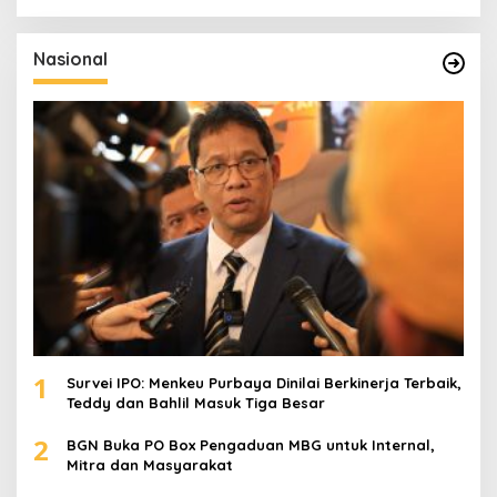
r
i
u
Nasional
n
t
u
k
:
1
Survei IPO: Menkeu Purbaya Dinilai Berkinerja Terbaik,
Teddy dan Bahlil Masuk Tiga Besar
2
BGN Buka PO Box Pengaduan MBG untuk Internal,
Mitra dan Masyarakat