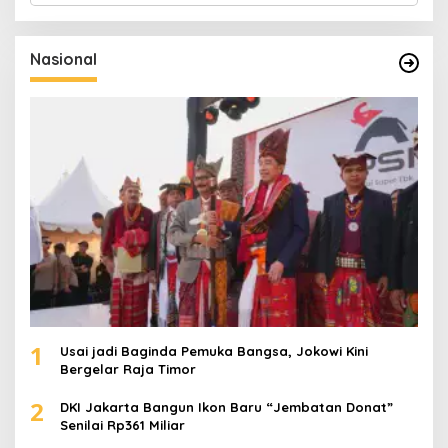
r
i
u
Nasional
n
t
u
k
:
1
Usai jadi Baginda Pemuka Bangsa, Jokowi Kini
Bergelar Raja Timor
2
DKI Jakarta Bangun Ikon Baru “Jembatan Donat”
Senilai Rp361 Miliar