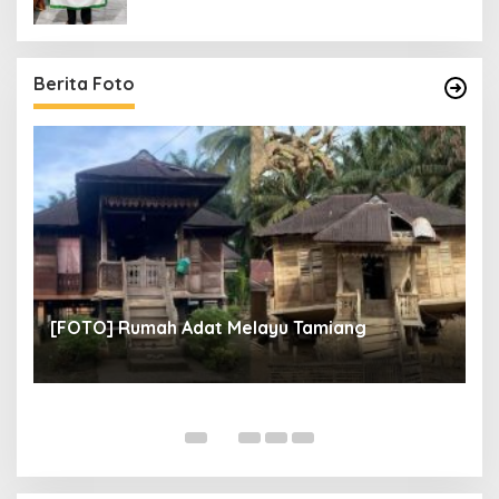
Berita Foto
un
[
[FOTO] Rumah Adat Melayu Tamiang
Fi