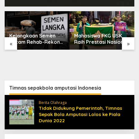
Kelangkaan Semen
Mahasiswa FKG USK
Ancam Rehab-Rekon
Raih Prestasi Nasional
«
»
Aceh, Wagub
di Dental Scientific
Laporkan ke Mendagri
Competition 2026
Timnas sepakbola amputasi Indonesia
Berita Olahraga
Tidak Didukung Pemerintah, Timnas
Sepak Bola Amputasi Lolos ke Piala
Dunia 2022