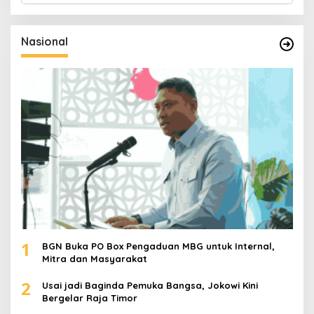
r
i
u
Nasional
n
t
u
k
:
1
BGN Buka PO Box Pengaduan MBG untuk Internal,
Mitra dan Masyarakat
2
Usai jadi Baginda Pemuka Bangsa, Jokowi Kini
Bergelar Raja Timor