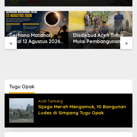
Gerhana Matahari
Disdikbud Aceh Timur
Total 12 Agustus 2026,
Mulai Pembangunan
«
»
Mengapa Indonesia
RKB SDN Tanah Rata
Tidak Bisa Melihatnya?
Peureulak Pasca Banjir
Tugu Opak
Aceh Tamiang
Sijago Merah Mengamuk, 10 Bangunan
Ludes di Simpang Tugu Opak