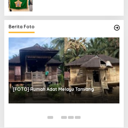
Berita Foto
un
[
[FOTO] Rumah Adat Melayu Tamiang
Fi