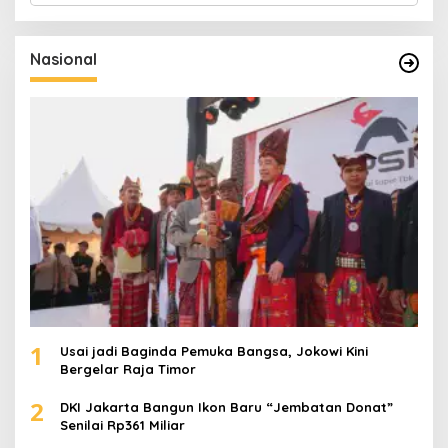
r
i
u
Nasional
n
t
u
k
:
1
Usai jadi Baginda Pemuka Bangsa, Jokowi Kini
Bergelar Raja Timor
2
DKI Jakarta Bangun Ikon Baru “Jembatan Donat”
Senilai Rp361 Miliar