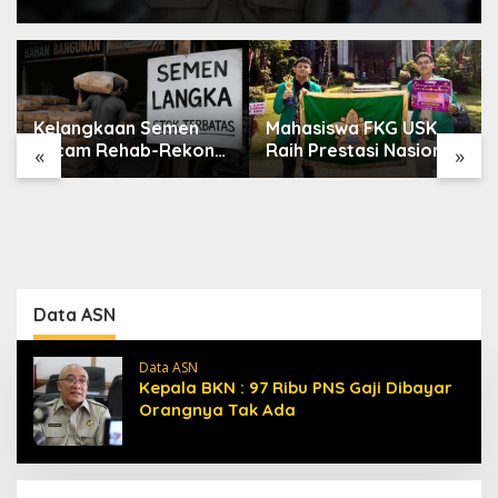
Kelangkaan Semen
Mahasiswa FKG USK
Ancam Rehab-Rekon
Raih Prestasi Nasional
«
»
Aceh, Wagub
di Dental Scientific
Laporkan ke Mendagri
Competition 2026
Data ASN
Data ASN
Kepala BKN : 97 Ribu PNS Gaji Dibayar
Orangnya Tak Ada