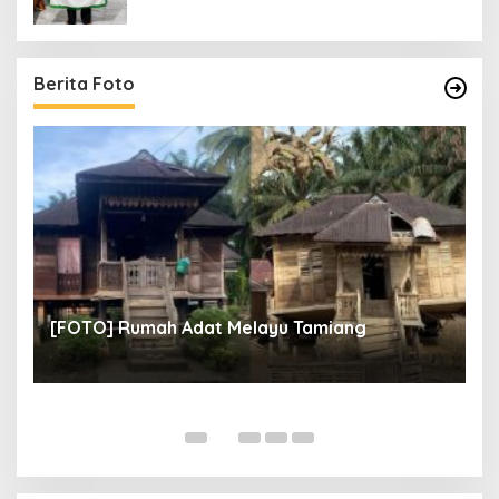
Berita Foto
un
[
[FOTO] Rumah Adat Melayu Tamiang
Fi