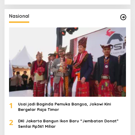
r
i
u
Nasional
n
t
u
k
:
1
Usai jadi Baginda Pemuka Bangsa, Jokowi Kini
Bergelar Raja Timor
2
DKI Jakarta Bangun Ikon Baru “Jembatan Donat”
Senilai Rp361 Miliar