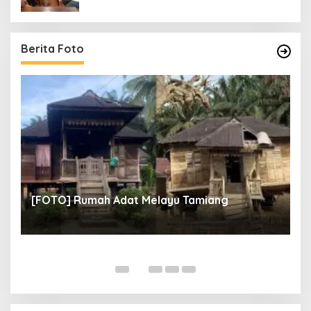
Berita Foto
un
[
[FOTO] Rumah Adat Melayu Tamiang
Fi