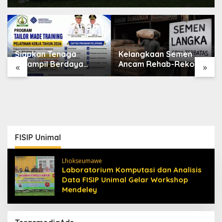
Siapkan Tenaga
Kelangkaan Semen
Terampil Berdaya
Ancam Rehab-Rekon
«
»
Saing, Disnakertrans
Aceh, Wagub
Aceh Tamiang Buka
Laporkan ke Mendagri
Pelatihan Kerja 2026
FISIP Unimal
Lhokseumawe
Laboratorium Komputasi dan Analisis
Data FISIP Unimal Gelar Workshop
Mendeley