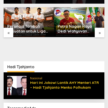
Persiraja Tambah
Putra Nagan Raya
Kekuatan untuk Liga
Dedi Wahyuvan
«
»
Championship
Ditunjuk sebagai
2026/2027, Lima
Ketua GAMBASI
Talenta Lokal Aceh
Regional Aceh
Resmi Dikontrak
Hadi Tjahjanto
Nasional
Hari ini Jokowi Lantik AHY Menteri ATR
– Hadi Tjahjanto Menko Polhukam