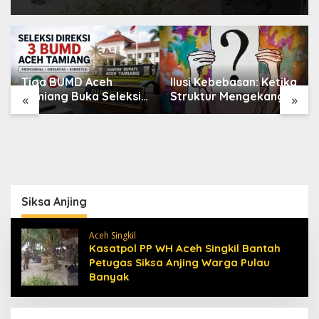
Tiga BUMD Aceh
Ilusi Kebebasan: Ketika
Tamiang Buka Seleksi
Struktur Mengekang
«
»
Direksi, Ini Syarat dan
Identitas Diri
Jadwal
Pendaftarannya
Siksa Anjing
Aceh Singkil
Kasatpol PP WH Aceh Singkil Bantah
Petugas Siksa Anjing Warga Pulau
Banyak