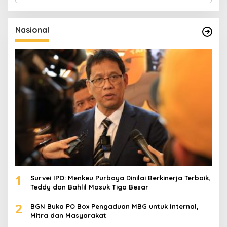
r
i
u
Nasional
n
t
u
k
:
1
Survei IPO: Menkeu Purbaya Dinilai Berkinerja Terbaik,
Teddy dan Bahlil Masuk Tiga Besar
2
BGN Buka PO Box Pengaduan MBG untuk Internal,
Mitra dan Masyarakat