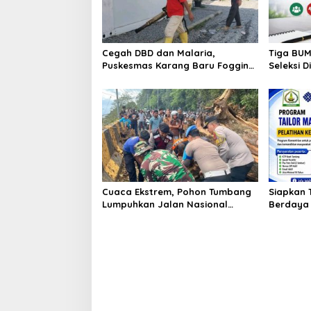
Cegah DBD dan Malaria,
Tiga BUM
Puskesmas Karang Baru Fogging
Seleksi D
Kawasan Huntara
Jadwal 
Cuaca Ekstrem, Pohon Tumbang
Siapkan 
Lumpuhkan Jalan Nasional
Berdaya 
Tapaktuan-Blangpidie
Aceh Tam
Kerja 20
[FOTO] Anies Bas
Program Turun Ta
di Bandar Pusaka