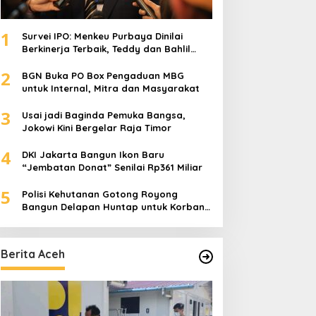
1
Survei IPO: Menkeu Purbaya Dinilai
Berkinerja Terbaik, Teddy dan Bahlil
Masuk Tiga Besar
2
BGN Buka PO Box Pengaduan MBG
untuk Internal, Mitra dan Masyarakat
3
Usai jadi Baginda Pemuka Bangsa,
Jokowi Kini Bergelar Raja Timor
4
DKI Jakarta Bangun Ikon Baru
“Jembatan Donat” Senilai Rp361 Miliar
5
Polisi Kehutanan Gotong Royong
Bangun Delapan Huntap untuk Korban
Banjir Aceh Tamiang
Berita Aceh