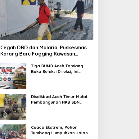
Cegah DBD dan Malaria, Puskesmas
Karang Baru Fogging Kawasan
Huntara
Tiga BUMD Aceh Tamiang
Buka Seleksi Direksi, Ini
Syarat dan Jadwal
Pendaftarannya
Disdikbud Aceh Timur Mulai
Pembangunan RKB SDN
Tanah Rata Peureulak Pasca
Banjir
Cuaca Ekstrem, Pohon
Tumbang Lumpuhkan Jalan
Nasional Tapaktuan-