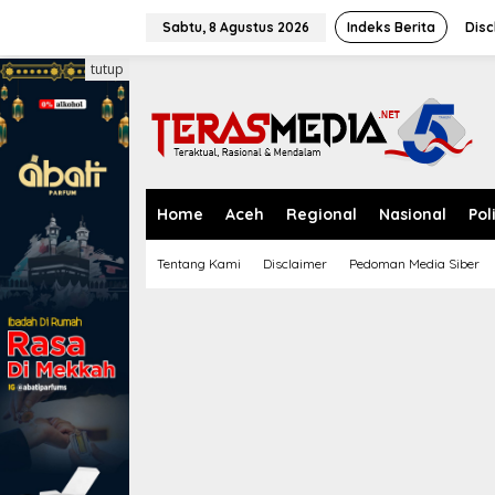
L
e
Sabtu, 8 Agustus 2026
Indeks Berita
Disc
w
a
tutup
t
i
k
e
k
o
n
Home
Aceh
Regional
Nasional
Pol
t
e
Tentang Kami
Disclaimer
Pedoman Media Siber
n