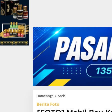
Homepage
/
Aceh
[
F
Berita Foto
O
T