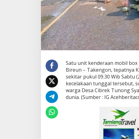
a
l
,
S
o
p
i
r
M
e
n
Satu unit kenderaan mobil box Co
i
Bireun – Takengon, tepatnya KM
n
g
sekitar pukul 09.30 Wib Sabtu 
g
kecelakaan tunggal tersebut, s
a
warga Desa Cibrek Tunong Sya
l
dunia. (Sumber : IG Acehberita
D
u
n
i
a