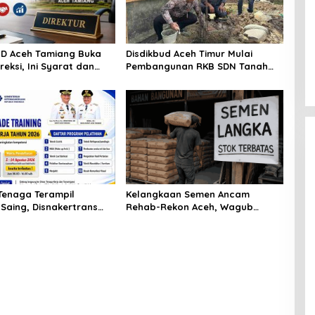
D Aceh Tamiang Buka
Disdikbud Aceh Timur Mulai
ireksi, Ini Syarat dan
Pembangunan RKB SDN Tanah
Pendaftarannya
Rata Peureulak Pasca Banjir
Tenaga Terampil
Kelangkaan Semen Ancam
Saing, Disnakertrans
Rehab-Rekon Aceh, Wagub
iang Buka Pelatihan
Laporkan ke Mendagri
26
wedan Tinjau
[FOTO] Rumah Adat Melayu
ngan Air Bersih
Tamiang