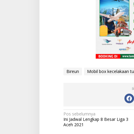
Bireun
Mobil box kecelakaan t
I
N
Pos sebelumnya
Ini Jadwal Lengkap 8 Besar Liga 3
a
Aceh 2021
v