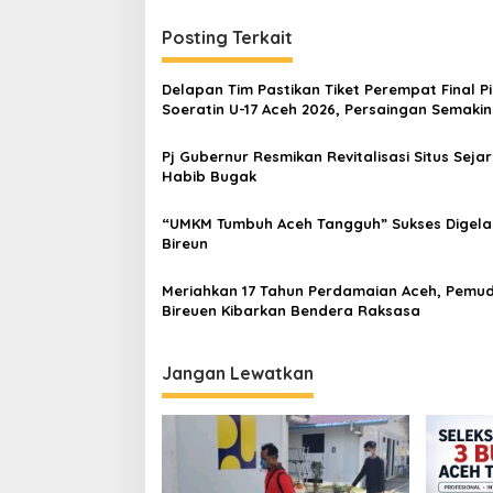
i
Posting Terkait
g
a
Delapan Tim Pastikan Tiket Perempat Final P
s
Soeratin U-17 Aceh 2026, Persaingan Semakin
Memanas
i
Pj Gubernur Resmikan Revitalisasi Situs Seja
p
Habib Bugak
o
“UMKM Tumbuh Aceh Tangguh” Sukses Digelar
s
Bireun
Meriahkan 17 Tahun Perdamaian Aceh, Pemu
Bireuen Kibarkan Bendera Raksasa
Jangan Lewatkan