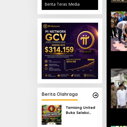
Berita Teras Media
Berita Olahraga
Tamiang United
Buka Seleksi
Terbuka Tim U-18
untuk Turnamen