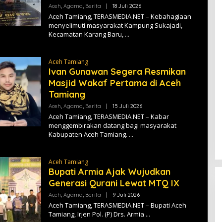
A
Aceh
,
Agama
,
Berita
|
18 Juli 2026
O
L
Aceh Tamiang, TERASMEDIA.NET – Kebahagiaan
E
menyelimuti masyarakat Kampung Sukajadi,
H
Kecamatan Karang Baru,
T
E
R
A
Aceh Tamiang
S
M
Ivan Gunawan Segera Resmikan
E
Masjid Wakaf Pertama di Aceh
D
I
Tamiang
A
Aceh
,
Agama
,
Berita
|
15 Juli 2026
O
L
Aceh Tamiang, TERASMEDIA.NET – Kabar
E
menggembirakan datang bagi masyarakat
H
Kabupaten Aceh Tamiang.
T
E
R
A
Aceh Tamiang
S
M
Bupati Armia Ajak Wujudkan
E
Generasi Qurani Lewat MTQ IX
D
I
Aceh
,
Agama
,
Berita
|
9 Juli 2026
O
A
L
Aceh Tamiang, TERASMEDIA.NET – Bupati Aceh
E
Tamiang, Irjen Pol. (P) Drs. Armia
H