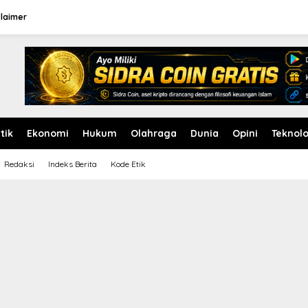
claimer
itik
Ekonomi
Hukum
Olahraga
Dunia
Opini
Teknolo
Redaksi
Indeks Berita
Kode Etik