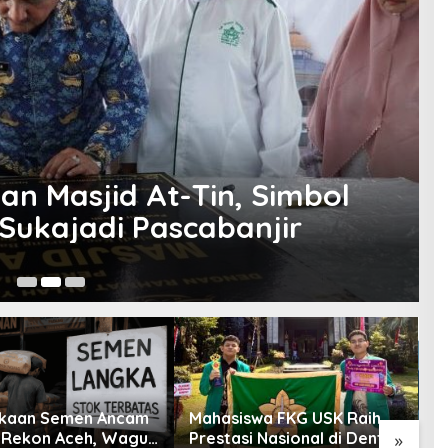
an Masjid At-Tin, Simbol
Sukajadi Pascabanjir
15
kaan Semen Ancam
Mahasiswa FKG USK Raih
K
Rekon Aceh, Wagub
Prestasi Nasional di Dental
k
»