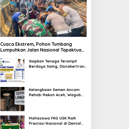
Cuaca Ekstrem, Pohon Tumbang
Lumpuhkan Jalan Nasional Tapaktuan-
Blangpidie
Siapkan Tenaga Terampil
Berdaya Saing, Disnakertrans
Aceh Tamiang Buka Pelatihan
Kerja 2026
Kelangkaan Semen Ancam
Rehab-Rekon Aceh, Wagub
Laporkan ke Mendagri
Mahasiswa FKG USK Raih
Prestasi Nasional di Dental
Scientific Competition 2026