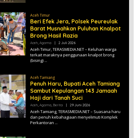
T
E
R
A
Aceh Timur
S
Beri Efek Jera, Polsek Peureulak
M
E
Barat Musnahkan Puluhan Knalpot
D
Brong Hasil Razia
I
A
Aceh
,
Agama
|
2 Juli 2026
O
L
Aceh Timur, TERASMEDIA.NET – Keluhan warga
E
terkait maraknya penggunaan knalpot brong
H
(bising)
T
E
R
A
Aceh Tamiang
S
M
Penuh Haru, Bupati Aceh Tamiang
E
Sambut Kepulangan 143 Jamaah
D
I
Haji dari Tanah Suci
A
Aceh
,
Agama
,
Berita
|
29 Juni 2026
O
L
Aceh Tamiang, TERASMEDIA.NET – Suasana haru
E
dan penuh kebahagiaan menyelimuti Komplek
H
Perkantoran
T
E
R
A