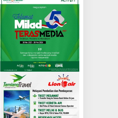
Aceh
,
Agama
,
Berita
Ivan Gunawan Segera Resmikan
Pertama di Aceh Tamiang
 Juli 2026
atanya Bebas Riba, Tapi
Cuaca Ekstrem, Pohon
ok Bank Syariah Terasa
Tumbang Lumpuhkan Jalan