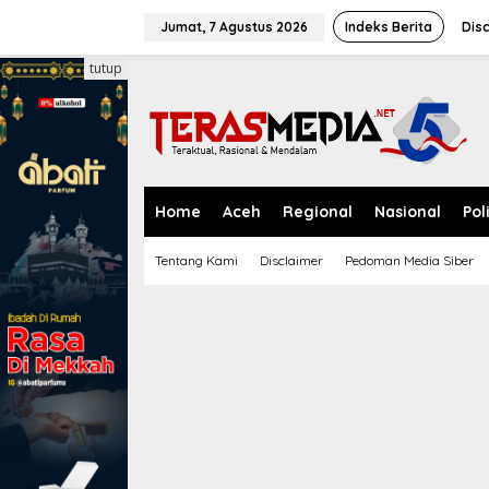
L
e
Jumat, 7 Agustus 2026
Indeks Berita
Dis
w
a
tutup
t
i
k
e
k
o
n
Home
Aceh
Regional
Nasional
Pol
t
e
Tentang Kami
Disclaimer
Pedoman Media Siber
n