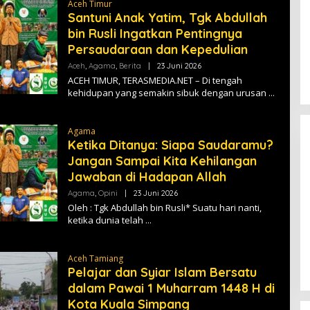
Aceh Timur
S
M
Santuni Anak Yatim, Tgk Abdullah
E
bin Rusli Ingatkan Pentingnya
D
I
Persaudaraan dan Kepedulian
A
Aceh
,
Agama
,
Berita
|
23 Juni 2026
O
L
ACEH TIMUR, TERASMEDIA.NET – Di tengah
E
kehidupan yang semakin sibuk dengan urusan
H
T
E
R
Agama
A
Ketika Ditanya: Siapa Saudaramu?
S
M
Jangan Sampai Kita Kehilangan
E
D
Jawaban di Hadapan Allah
I
A
Agama
,
Opini
|
23 Juni 2026
O
L
Oleh : Tgk Abdullah bin Rusli* Suatu hari nanti,
E
ketika dunia telah
H
[FOTO] Anies Baswedan Tinjau
T
E
Program Turun Tangan Air Bersih
R
Aceh Tamiang
di Bandar Pusaka
A
Pelajar dan Syiar Islam Bersatu
S
M
dalam Pawai 1 Muharram 1448 H di
E
D
Kota Kuala Simpang
I