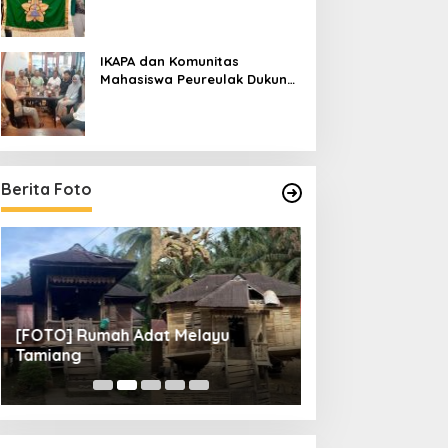
IKAPA dan Komunitas
Mahasiswa Peureulak Dukung
Pemekaran DOB Peureulak
Raya
Berita Foto
[FOTO] Rumah Adat Melayu
[FOTO] Tunas Mu
Tamiang
Perempat Final