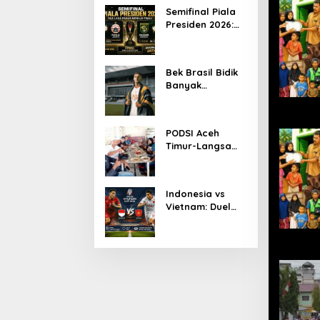
Ketua KONI Aceh
Semifinal Piala
2026
Presiden 2026:
Persib Jumpa
Persija,
Persebaya
Bek Brasil Bidik
Tantang Arema
Banyak
Kemenangan
Bersama
Persiraja
PODSI Aceh
Timur-Langsa
Bersinergi Cetak
Atlet Dayung
Berprestasi
Indonesia vs
Vietnam: Duel
Panas
Pakansari,
Garuda
Diprediksi
Menang Tipis