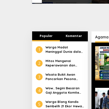
paktuan-
Disnakertrans Aceh
Lapork
Tamiang Buka Pelatihan
Kerja 2026
Populer
Komentar
Agama
Warga Madat
1
Meninggal Dunia dalam
Peristiwa Kebakaran
Mitos Mengenai
2
Keperawanan dan
Selaput Dara
Wisata Bukit Awan
3
Pancarkan Pesona
Pariwisata Aceh
Tamiang
Wow.. Segini Besaran
4
Gaji Anggota Komite
Tapera
Warga Blang Kandis
5
Sembelih 21 Ekor Hewan