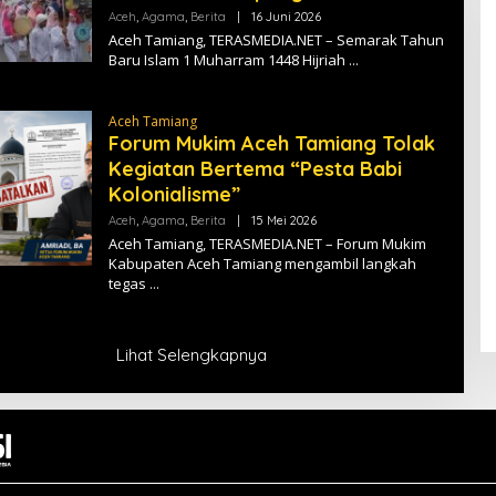
A
Aceh
,
Agama
,
Berita
|
16 Juni 2026
O
L
Aceh Tamiang, TERASMEDIA.NET – Semarak Tahun
E
Baru Islam 1 Muharram 1448 Hijriah
H
T
E
R
Aceh Tamiang
A
Forum Mukim Aceh Tamiang Tolak
S
M
Kegiatan Bertema “Pesta Babi
E
D
Kolonialisme”
I
A
Aceh
,
Agama
,
Berita
|
15 Mei 2026
O
L
Aceh Tamiang, TERASMEDIA.NET – Forum Mukim
E
Kabupaten Aceh Tamiang mengambil langkah
H
tegas
T
E
R
A
S
Lihat Selengkapnya
M
E
D
I
A