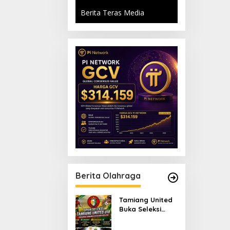
Berita Teras Media
Berita Olahraga
Tamiang United
Buka Seleksi
Terbuka Tim U-18
untuk Turnamen