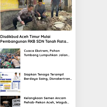
Disdikbud Aceh Timur Mulai
Pembangunan RKB SDN Tanah Rata
Peureulak Pasca Banjir
Cuaca Ekstrem, Pohon
Tumbang Lumpuhkan Jalan
Nasional Tapaktuan-
Blangpidie
Siapkan Tenaga Terampil
Berdaya Saing, Disnakertrans
Aceh Tamiang Buka Pelatihan
Kerja 2026
Kelangkaan Semen Ancam
Rehab-Rekon Aceh, Wagub
Laporkan ke Mendagri