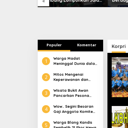
«
Peureulak
Nasional Tapaktuan-
Disnak
Blangpidie
Tamian
Kerja 
Populer
Komentar
Korpri
Warga Madat
1
Meninggal Dunia dalam
Peristiwa Kebakaran
Mitos Mengenai
2
Keperawanan dan
Selaput Dara
Wisata Bukit Awan
3
Pancarkan Pesona
Pariwisata Aceh
Tamiang
Wow.. Segini Besaran
4
Gaji Anggota Komite
Tapera
Warga Blang Kandis
5
Sembelih 21 Ekor Hewan