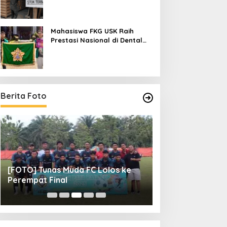
Mahasiswa FKG USK Raih
Prestasi Nasional di Dental
Scientific Competition 2026
Berita Foto
[FOTO] Tunas Muda FC Lolos ke
[FOTO] 14 FC Me
Perempat Final
Final Pemuda Pa