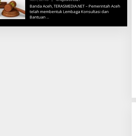
A
L
Banda Aceh, TERASMEDIA.NET – Pemerintah Aceh
E
telah membentuk Lembaga Konsultasi dan
H
Bantuan
T
E
R
A
S
M
E
D
I
A