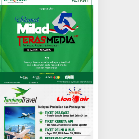
Aceh
,
Berita
Pemerintah Aceh Bentuk Lemba
Bantuan Hukum Korpri
 Agustus 2021
erhana Matahari Total 12
Disdikbud Aceh Timur Mulai
gustus 2026, Mengapa
Pembangunan RKB SDN