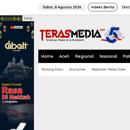
L
e
Sabtu, 8 Agustus 2026
Indeks Berita
Disc
w
a
tutup
t
i
k
e
k
o
n
Home
Aceh
Regional
Nasional
Pol
t
e
Tentang Kami
Disclaimer
Pedoman Media Siber
n