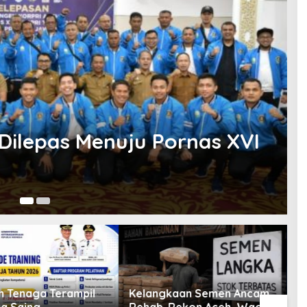
 Dilepas Menuju Pornas XVI
16
n Tenaga Terampil
Kelangkaan Semen Ancam
G
a Saing,
Rehab-Rekon Aceh, Wagub
A