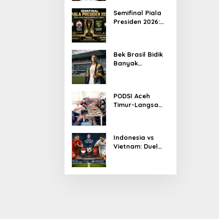
Ketua KONI Aceh
Semifinal Piala
2026
Presiden 2026:
Persib Jumpa
Persija,
Persebaya
Bek Brasil Bidik
Tantang Arema
Banyak
Kemenangan
Bersama
Persiraja
PODSI Aceh
Timur-Langsa
Bersinergi Cetak
Atlet Dayung
Berprestasi
Indonesia vs
Vietnam: Duel
Panas
[FOTO] Anies Bas
Pakansari,
Garuda
Program Turun Ta
Diprediksi
di Bandar Pusaka
Menang Tipis