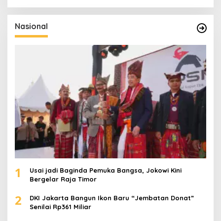
r
i
u
Nasional
n
t
u
k
:
1
Usai jadi Baginda Pemuka Bangsa, Jokowi Kini
Bergelar Raja Timor
2
DKI Jakarta Bangun Ikon Baru “Jembatan Donat”
Senilai Rp361 Miliar