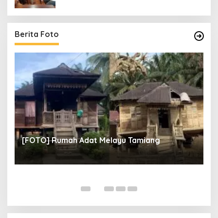
Berita Foto
un
[
[FOTO] Rumah Adat Melayu Tamiang
Fi