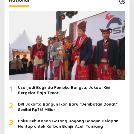
Nasional
n
t
u
k
:
1
Usai jadi Baginda Pemuka Bangsa, Jokowi Kini
Bergelar Raja Timor
2
DKI Jakarta Bangun Ikon Baru “Jembatan Donat”
Senilai Rp361 Miliar
3
Polisi Kehutanan Gotong Royong Bangun Delapan
Huntap untuk Korban Banjir Aceh Tamiang