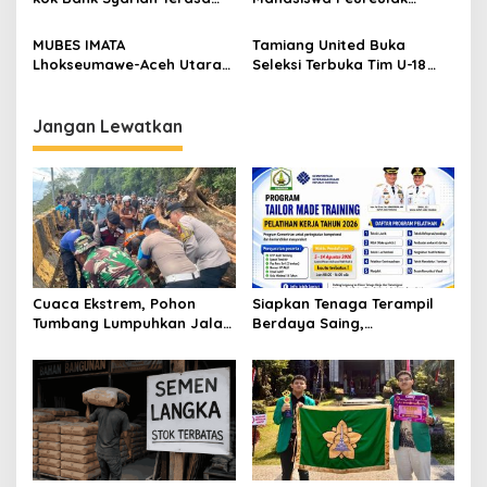
Lebih Mahal?
Dukung Pemekaran DOB
Peureulak Raya
MUBES IMATA
Tamiang United Buka
Lhokseumawe-Aceh Utara
Seleksi Terbuka Tim U-18
Sukses, Sabra Al Muqtadha
untuk Turnamen Ketua KONI
Terpilih Pimpin Periode
Aceh 2026
2026–2027
Jangan Lewatkan
Cuaca Ekstrem, Pohon
Siapkan Tenaga Terampil
Tumbang Lumpuhkan Jalan
Berdaya Saing,
Nasional Tapaktuan-
Disnakertrans Aceh
Blangpidie
Tamiang Buka Pelatihan
Kerja 2026