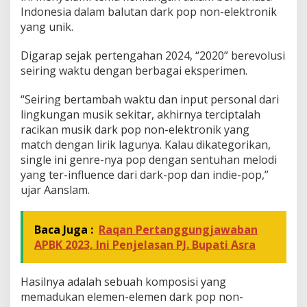
Indonesia dalam balutan dark pop non-elektronik
e
l
yang unik.
a
l
Digarap sejak pertengahan 2024, “2020” berevolusi
u
seiring waktu dengan berbagai eksperimen.
i
S
i
“Seiring bertambah waktu dan input personal dari
n
lingkungan musik sekitar, akhirnya terciptalah
g
racikan musik dark pop non-elektronik yang
l
match dengan lirik lagunya. Kalau dikategorikan,
e
single ini genre-nya pop dengan sentuhan melodi
K
e
yang ter-influence dari dark-pop dan indie-pop,”
d
ujar Aanslam.
u
a
"
Baca Juga :
Raqan Pertanggungjawaban
2
APBK 2023, Ini Penjelasan PJ. Bupati Asra
0
2
0
Hasilnya adalah sebuah komposisi yang
"
memadukan elemen-elemen dark pop non-