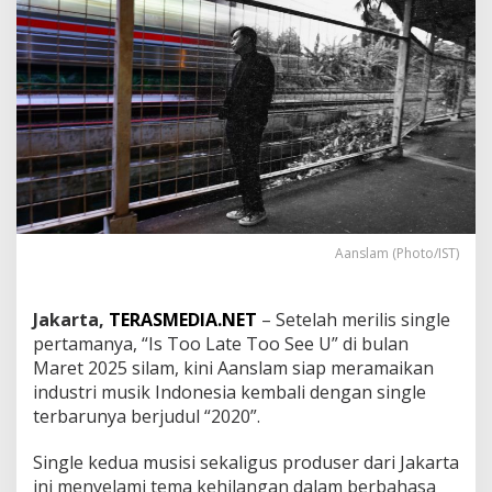
e
k
s
p
l
o
r
a
s
i
R
a
s
Aanslam (Photo/IST)
a
K
e
Jakarta,
TERASMEDIA.NET
– Setelah merilis single
h
pertamanya, “Is Too Late Too See U” di bulan
i
Maret 2025 silam, kini Aanslam siap meramaikan
l
industri musik Indonesia kembali dengan single
a
n
terbarunya berjudul “2020”.
g
a
Single kedua musisi sekaligus produser dari Jakarta
n
ini menyelami tema kehilangan dalam berbahasa
M