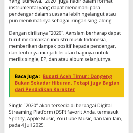
Yang istimewa, “2020” juga hadir dalam format
instrumental yang dapat menemani para
pendengar dalam suasana lebih ngelangut atau
pun menikmatinya sebagai iringan sing-along.
Dengan dirilisnya “2020”, Aanslam berharap dapat
turut meramaikan industri musik Indonesia,
memberikan dampak positif kepada pendengar,
dan tentunya menjadi lecutan baginya untuk
merilis single, EP, dan atau album selanjutnya.
Baca Juga :
Bupati Aceh Timur : Dongeng
Bukan Sekadar Hiburan, Tetapi juga Bagian
dari Pendidikan Karakter
Single “2020” akan tersedia di berbagai Digital
Streaming Platform (DSP) favorit Anda, termasuk
Spotify, Apple Music, YouTube Music, dan lain-lain,
pada 4 Juli 2025.