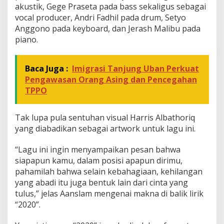
akustik, Gege Praseta pada bass sekaligus sebagai
vocal producer, Andri Fadhil pada drum, Setyo
Anggono pada keyboard, dan Jerash Malibu pada
piano.
Baca Juga :
Imigrasi Tanjung Uban Perkuat
Pengawasan Orang Asing dan Pencegahan
TPPO
Tak lupa pula sentuhan visual Harris Albathoriq
yang diabadikan sebagai artwork untuk lagu ini.
“Lagu ini ingin menyampaikan pesan bahwa
siapapun kamu, dalam posisi apapun dirimu,
pahamilah bahwa selain kebahagiaan, kehilangan
yang abadi itu juga bentuk lain dari cinta yang
tulus,” jelas Aanslam mengenai makna di balik lirik
“2020”.