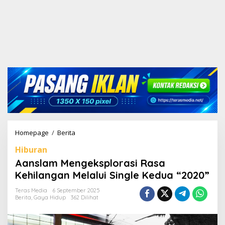
Homepage
/
Berita
A
a
Hiburan
n
s
Aanslam Mengeksplorasi Rasa
l
Kehilangan Melalui Single Kedua “2020”
a
m
Teras Media
6 September 2025
M
Berita
,
Gaya Hidup
362 Dilihat
e
n
g