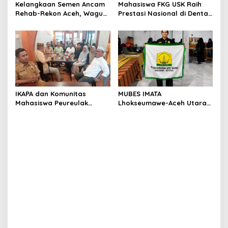
Kelangkaan Semen Ancam
Mahasiswa FKG USK Raih
Rehab-Rekon Aceh, Wagub
Prestasi Nasional di Dental
Laporkan ke Mendagri
Scientific Competition 2026
IKAPA dan Komunitas
MUBES IMATA
Mahasiswa Peureulak
Lhokseumawe-Aceh Utara
Dukung Pemekaran DOB
Sukses, Sabra Al Muqtadha
Peureulak Raya
Terpilih Pimpin Periode
2026–2027