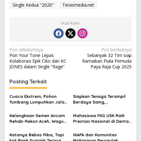
Single Kedua "2020"
Terasmedia.net
Ikuti Kami
N
Pos sebelumnya
Pos berikutnya
Pon Your Tone Lepas
Sebanyak 32 Tim siap
a
Kolaborasi Epik Ciko dan KC
Ramaikan Piala Pemuda
v
JONES dalam Single “Rage”
Paya Raja Cup 2025
i
Posting Terkait
g
a
Cuaca Ekstrem, Pohon
Siapkan Tenaga Terampil
s
Tumbang Lumpuhkan Jalan
Berdaya Saing,
Nasional Tapaktuan-
Disnakertrans Aceh
i
Blangpidie
Tamiang Buka Pelatihan
Kelangkaan Semen Ancam
Mahasiswa FKG USK Raih
p
Kerja 2026
Rehab-Rekon Aceh, Wagub
Prestasi Nasional di Dental
Laporkan ke Mendagri
Scientific Competition 2026
o
Katanya Bebas Riba, Tapi
IKAPA dan Komunitas
s
kok Bank Syariah Terasa
Mahasiswa Peureulak