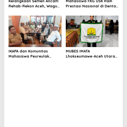
Kelangkaan Semen Ancam
Mahasiswa FKG USK Raih
Rehab-Rekon Aceh, Wagub
Prestasi Nasional di Dental
Laporkan ke Mendagri
Scientific Competition 2026
IKAPA dan Komunitas
MUBES IMATA
Mahasiswa Peureulak
Lhokseumawe-Aceh Utara
Dukung Pemekaran DOB
Sukses, Sabra Al Muqtadha
Peureulak Raya
Terpilih Pimpin Periode
2026–2027