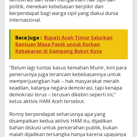
i
a
politik, menekan kebebasan berpikir dan
berpendapat bagi warga sipil yang diakui dunia
internasional.
Baca Juga :
Bupati Aceh Timur Salurkan
Bantuan Masa Panik untuk Korban
Kebakaran di Gampong Buket Kuta
“Belum lagi tuntas kasus kematian Munir, kini para
penerusnya juga terancam kebebasannya untuk
memperjuangkan hak – hak masyarakat meraih
keadilan, katanya negara demokrasi, tapi kenapa
demokrasi terus – terusan dikebiri seperti ini,”
ketus aktivis HAM Aceh tersebut.
Ronny berpendapat seharusnya apa yang
disampaikan kedua aktivis HAM itu, dijadikan
bahan diskusi untuk pencerahan publik, bukan
malah dijadikan tersangka hanya karena upayanya