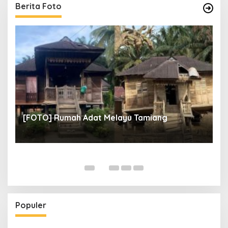
Berita Foto
un
[
[FOTO] Rumah Adat Melayu Tamiang
Fi
Populer