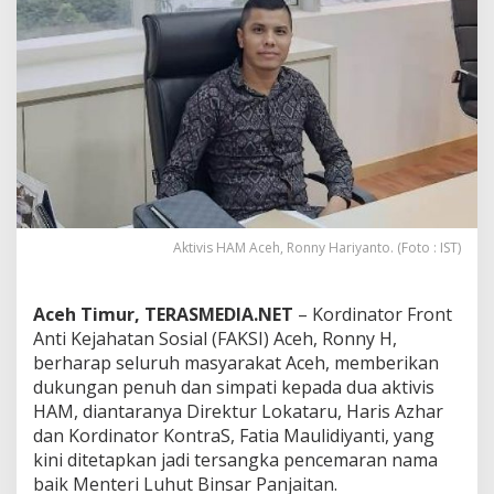
k
y
a
t
A
c
e
h
B
e
r
i
Aktivis HAM Aceh, Ronny Hariyanto. (Foto : IST)
D
u
k
Aceh Timur, TERASMEDIA.NET
– Kordinator Front
u
n
Anti Kejahatan Sosial (FAKSI) Aceh, Ronny H,
g
berharap seluruh masyarakat Aceh, memberikan
a
dukungan penuh dan simpati kepada dua aktivis
n
HAM, diantaranya Direktur Lokataru, Haris Azhar
k
e
dan Kordinator KontraS, Fatia Maulidiyanti, yang
A
kini ditetapkan jadi tersangka pencemaran nama
k
baik Menteri Luhut Binsar Panjaitan.
t