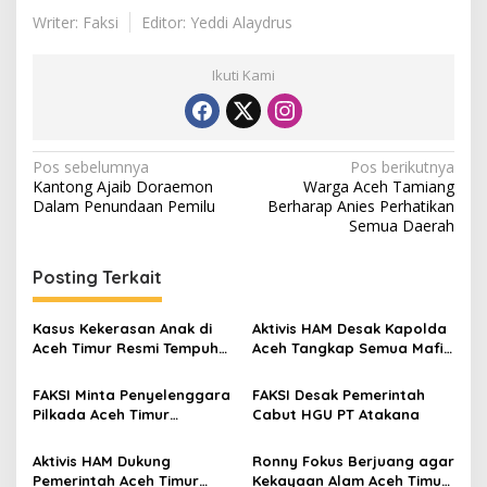
Writer: Faksi
Editor: Yeddi Alaydrus
Ikuti Kami
N
Pos sebelumnya
Pos berikutnya
Kantong Ajaib Doraemon
Warga Aceh Tamiang
a
Dalam Penundaan Pemilu
Berharap Anies Perhatikan
v
Semua Daerah
i
Posting Terkait
g
a
Kasus Kekerasan Anak di
Aktivis HAM Desak Kapolda
s
Aceh Timur Resmi Tempuh
Aceh Tangkap Semua Mafia
Jalur Hukum
Perdagangan Manusia di
i
Aceh
FAKSI Minta Penyelenggara
FAKSI Desak Pemerintah
p
Pilkada Aceh Timur
Cabut HGU PT Atakana
Bersikap Adil dan Netral
o
Aktivis HAM Dukung
Ronny Fokus Berjuang agar
s
Pemerintah Aceh Timur
Kekayaan Alam Aceh Timur