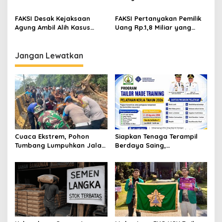
Bantu Rohingya
Bisa Dinikmati Rakyat
FAKSI Desak Kejaksaan
FAKSI Pertanyakan Pemilik
Agung Ambil Alih Kasus
Uang Rp.1,8 Miliar yang
Proyek Rp 13 M dan Rp 29 M
Disita Kejaksaan Aceh
di Aceh Timur
Timur
Jangan Lewatkan
Cuaca Ekstrem, Pohon
Siapkan Tenaga Terampil
Tumbang Lumpuhkan Jalan
Berdaya Saing,
Nasional Tapaktuan-
Disnakertrans Aceh
Blangpidie
Tamiang Buka Pelatihan
Kerja 2026