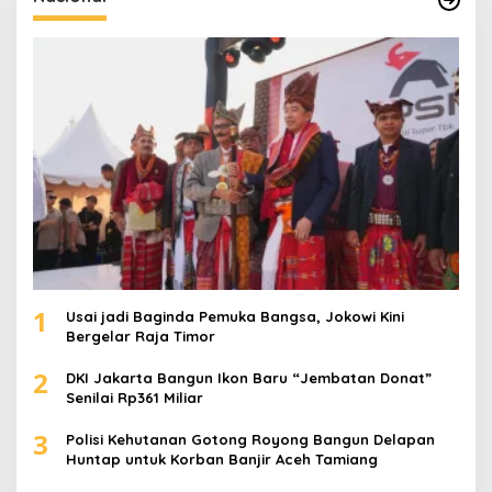
n
t
u
k
:
1
Usai jadi Baginda Pemuka Bangsa, Jokowi Kini
Bergelar Raja Timor
2
DKI Jakarta Bangun Ikon Baru “Jembatan Donat”
Senilai Rp361 Miliar
3
Polisi Kehutanan Gotong Royong Bangun Delapan
Huntap untuk Korban Banjir Aceh Tamiang