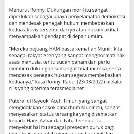
i
Menurut Ronny, Dukungan moril itu sangat
v
i
diperlukan sebagai upaya penyelamatan demokrasi
s
dan mendesak penegak hukum membebaskan
H
kedua aktivis tersebut dari jeratan hukum akibat
A
menyampaikan pendapat di depan umum.
M
H
a
“Mereka pejuang HAM pasca kematian Munir, kita
r
sebagai rakyat Aceh yang sangat menghormati hak
i
asasi manusia, tentu sudah paham dan perlu
s
memberi dukungan semangat buat mereka, serta
A
mendesak penegak hukum segera membebaskan
z
h
keduanya,” kata Ronny, Rabu, (23/03/2022) melalui
a
rilis yang diterima terasmedia.net.
r
d
Putera Idi Rayeuk, Aceh Timur, yang sangat
a
mengidolakan sosok almarhum Munir itu, sangat
n
F
menyesalkan status tersangka yang disematkan
a
kepada Haris Azhar dan Fatia tersebut. Ia
t
menyebut hal itu sebagai preseden buruk bagi
h
demokrasi dan telah mengancam hak sipil dan