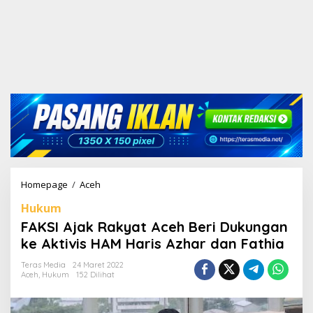
Homepage
/
Aceh
F
A
Hukum
K
S
FAKSI Ajak Rakyat Aceh Beri Dukungan
I
ke Aktivis HAM Haris Azhar dan Fathia
A
j
Teras Media
24 Maret 2022
a
Aceh
,
Hukum
152 Dilihat
k
R
a