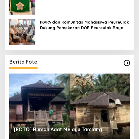
IKAPA dan Komunitas Mahasiswa Peureulak
Dukung Pemekaran DOB Peureulak Raya
Berita Foto
un
[
[FOTO] Rumah Adat Melayu Tamiang
Fi