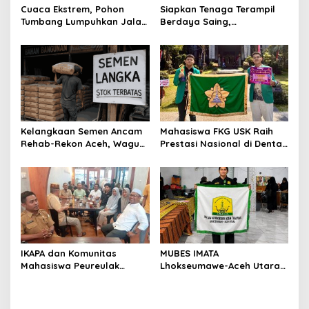
Cuaca Ekstrem, Pohon
Siapkan Tenaga Terampil
Tumbang Lumpuhkan Jalan
Berdaya Saing,
Nasional Tapaktuan-
Disnakertrans Aceh
Blangpidie
Tamiang Buka Pelatihan
Kerja 2026
Kelangkaan Semen Ancam
Mahasiswa FKG USK Raih
Rehab-Rekon Aceh, Wagub
Prestasi Nasional di Dental
Laporkan ke Mendagri
Scientific Competition 2026
IKAPA dan Komunitas
MUBES IMATA
Mahasiswa Peureulak
Lhokseumawe-Aceh Utara
Dukung Pemekaran DOB
Sukses, Sabra Al Muqtadha
Peureulak Raya
Terpilih Pimpin Periode
2026–2027