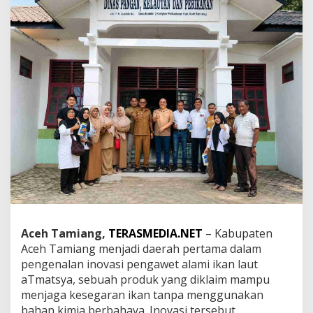
i
n
,
A
c
e
h
T
a
m
i
a
n
g
K
e
n
a
Aceh Tamiang,
TERASMEDIA.NET
– Kabupaten
l
Aceh Tamiang menjadi daerah pertama dalam
k
a
pengenalan inovasi pengawet alami ikan laut
n
aTmatsya, sebuah produk yang diklaim mampu
I
menjaga kesegaran ikan tanpa menggunakan
n
bahan kimia berbahaya. Inovasi tersebut
o