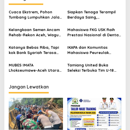
g
a
Cuaca Ekstrem, Pohon
Siapkan Tenaga Terampil
s
Tumbang Lumpuhkan Jalan
Berdaya Saing,
Nasional Tapaktuan-
Disnakertrans Aceh
i
Blangpidie
Tamiang Buka Pelatihan
Kelangkaan Semen Ancam
Mahasiswa FKG USK Raih
p
Kerja 2026
Rehab-Rekon Aceh, Wagub
Prestasi Nasional di Dental
Laporkan ke Mendagri
Scientific Competition 2026
o
Katanya Bebas Riba, Tapi
IKAPA dan Komunitas
s
kok Bank Syariah Terasa
Mahasiswa Peureulak
Lebih Mahal?
Dukung Pemekaran DOB
Peureulak Raya
MUBES IMATA
Tamiang United Buka
Lhokseumawe-Aceh Utara
Seleksi Terbuka Tim U-18
Sukses, Sabra Al Muqtadha
untuk Turnamen Ketua KONI
Terpilih Pimpin Periode
Aceh 2026
2026–2027
Jangan Lewatkan