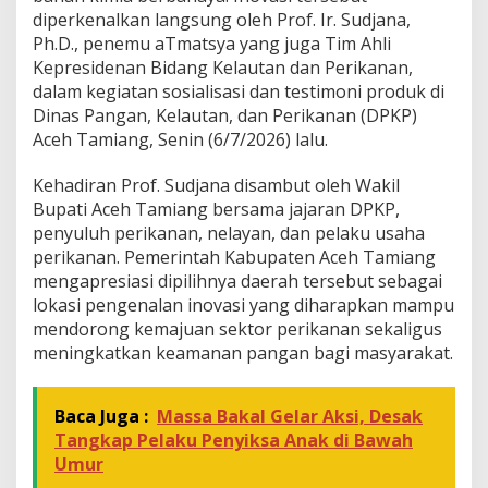
diperkenalkan langsung oleh Prof. Ir. Sudjana,
v
a
Ph.D., penemu aTmatsya yang juga Tim Ahli
s
Kepresidenan Bidang Kelautan dan Perikanan,
i
dalam kegiatan sosialisasi dan testimoni produk di
a
Dinas Pangan, Kelautan, dan Perikanan (DPKP)
T
m
Aceh Tamiang, Senin (6/7/2026) lalu.
a
t
Kehadiran Prof. Sudjana disambut oleh Wakil
s
Bupati Aceh Tamiang bersama jajaran DPKP,
y
penyuluh perikanan, nelayan, dan pelaku usaha
a
perikanan. Pemerintah Kabupaten Aceh Tamiang
mengapresiasi dipilihnya daerah tersebut sebagai
lokasi pengenalan inovasi yang diharapkan mampu
mendorong kemajuan sektor perikanan sekaligus
meningkatkan keamanan pangan bagi masyarakat.
Baca Juga :
Massa Bakal Gelar Aksi, Desak
Tangkap Pelaku Penyiksa Anak di Bawah
Umur