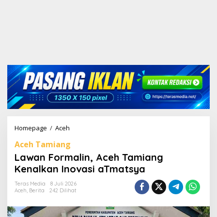
Homepage
/
Aceh
L
a
Aceh Tamiang
w
a
Lawan Formalin, Aceh Tamiang
n
Kenalkan Inovasi aTmatsya
F
o
Teras Media
8 Juli 2026
r
Aceh
,
Berita
242 Dilihat
m
a
l