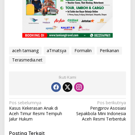
aceh tamiang
aTmatsya
Formalin
Perikanan
Terasmedia.net
Ikuti Kami
N
Pos sebelumnya
Pos berikutnya
Kasus Kekerasan Anak di
Pengprov Asosiasi
a
Aceh Timur Resmi Tempuh
Sepakbola Mini Indonesia
v
Jalur Hukum
Aceh Resmi Terbentuk
i
Posting Terkait