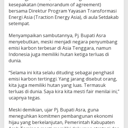
kesepakatan (memorandum of agreement)
a
n
bersama Direktur Program Yayasan Transformasi
D
Energi Asia (Traction Energy Asia), di aula Setdakab
o
setempat.
k
u
Menyampaikan sambutannya, Pj. Bupati Asra
m
e
menyebutkan, meski menjadi negara penyumbang
n
emisi karbon terbesar di Asia Tenggara, namun
P
Indonesia juga memiliki hutan ketiga terluas di
e
dunia.
m
b
a
“Selama ini kita selalu dituding sebagai penghasil
n
emisi karbon tertinggi. Yang jarang disebut orang,
g
kita juga memiliki hutan yang luas. Termasuk
u
terluas di dunia. Saya kira kita mesti fair menilai ini,”
n
ucapnya tegas.
a
n
R
Meski demikian, ujar Pj. Bupati Asra, guna
e
meneguhkan komitmen pembangunan ekonomi
n
hijau yang berkelanjutan, Pemerintah Kabupaten
d