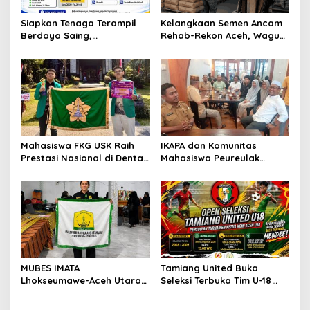
Siapkan Tenaga Terampil
Kelangkaan Semen Ancam
Berdaya Saing,
Rehab-Rekon Aceh, Wagub
Disnakertrans Aceh
Laporkan ke Mendagri
Tamiang Buka Pelatihan
Kerja 2026
Mahasiswa FKG USK Raih
IKAPA dan Komunitas
Prestasi Nasional di Dental
Mahasiswa Peureulak
Scientific Competition 2026
Dukung Pemekaran DOB
Peureulak Raya
MUBES IMATA
Tamiang United Buka
Lhokseumawe-Aceh Utara
Seleksi Terbuka Tim U-18
Sukses, Sabra Al Muqtadha
untuk Turnamen Ketua KONI
Terpilih Pimpin Periode
Aceh 2026