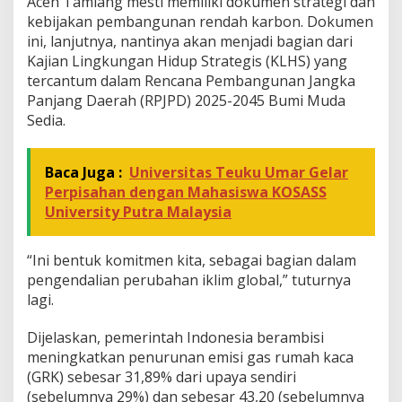
Aceh Tamiang mesti memiliki dokumen strategi dan
a
h
kebijakan pembangunan rendah karbon. Dokumen
K
ini, lanjutnya, nantinya akan menjadi bagian dari
a
Kajian Lingkungan Hidup Strategis (KLHS) yang
r
tercantum dalam Rencana Pembangunan Jangka
b
o
Panjang Daerah (RPJPD) 2025-2045 Bumi Muda
n
Sedia.
Baca Juga :
Universitas Teuku Umar Gelar
Perpisahan dengan Mahasiswa KOSASS
University Putra Malaysia
“Ini bentuk komitmen kita, sebagai bagian dalam
pengendalian perubahan iklim global,” tuturnya
lagi.
Dijelaskan, pemerintah Indonesia berambisi
meningkatkan penurunan emisi gas rumah kaca
(GRK) sebesar 31,89% dari upaya sendiri
(sebelumnya 29%) dan sebesar 43,20 (sebelumnya