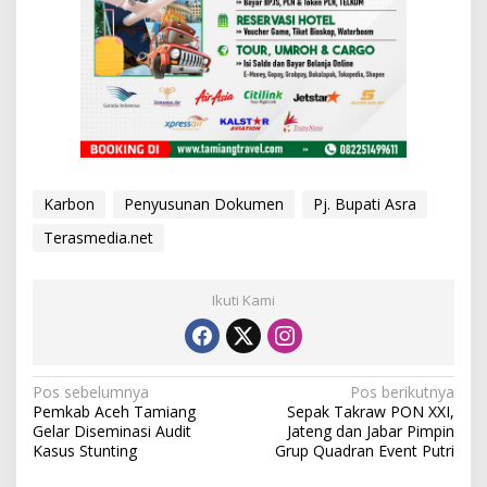
Karbon
Penyusunan Dokumen
Pj. Bupati Asra
Terasmedia.net
Ikuti Kami
N
Pos sebelumnya
Pos berikutnya
Pemkab Aceh Tamiang
Sepak Takraw PON XXI,
a
Gelar Diseminasi Audit
Jateng dan Jabar Pimpin
v
Kasus Stunting
Grup Quadran Event Putri