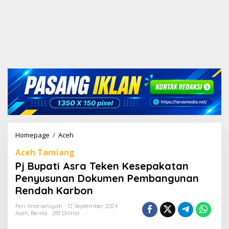
Homepage
/
Aceh
P
j
Aceh Tamiang
B
u
Pj Bupati Asra Teken Kesepakatan
p
Penyusunan Dokumen Pembangunan
a
Rendah Karbon
t
i
Feri Andriansyah
12 September 2024
A
Aceh
,
Berita
283 Dilihat
s
r