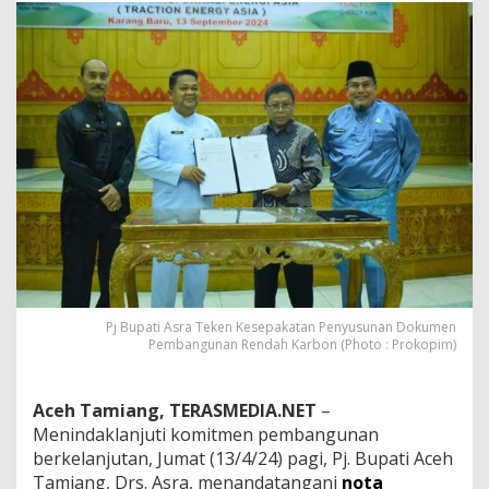
a
T
e
k
e
n
K
e
s
e
p
a
k
a
t
a
Pj Bupati Asra Teken Kesepakatan Penyusunan Dokumen
n
Pembangunan Rendah Karbon (Photo : Prokopim)
P
e
n
Aceh Tamiang, TERASMEDIA.NET
–
y
u
Menindaklanjuti komitmen pembangunan
s
berkelanjutan, Jumat (13/4/24) pagi, Pj. Bupati Aceh
u
Tamiang, Drs. Asra, menandatangani
nota
n