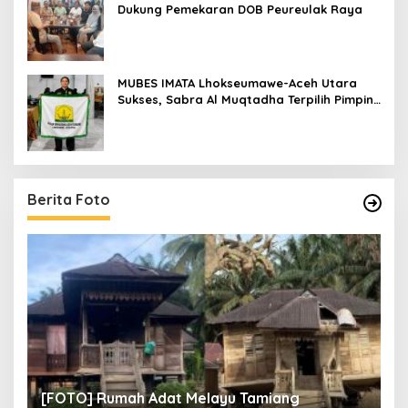
Dukung Pemekaran DOB Peureulak Raya
MUBES IMATA Lhokseumawe-Aceh Utara
Sukses, Sabra Al Muqtadha Terpilih Pimpin
Periode 2026–2027
Berita Foto
un
[
[FOTO] Rumah Adat Melayu Tamiang
Fi