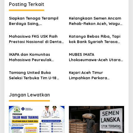
i
Posting Terkait
g
a
Siapkan Tenaga Terampil
Kelangkaan Semen Ancam
s
Berdaya Saing,
Rehab-Rekon Aceh, Wagub
Disnakertrans Aceh
Laporkan ke Mendagri
i
Tamiang Buka Pelatihan
Mahasiswa FKG USK Raih
Katanya Bebas Riba, Tapi
p
Kerja 2026
Prestasi Nasional di Dental
kok Bank Syariah Terasa
Scientific Competition 2026
Lebih Mahal?
o
IKAPA dan Komunitas
MUBES IMATA
s
Mahasiswa Peureulak
Lhokseumawe-Aceh Utara
Dukung Pemekaran DOB
Sukses, Sabra Al Muqtadha
Peureulak Raya
Terpilih Pimpin Periode
Tamiang United Buka
Kejari Aceh Timur
2026–2027
Seleksi Terbuka Tim U-18
Limpahkan Perkara
untuk Turnamen Ketua KONI
Kekerasan Anak ke
Aceh 2026
Pengadilan Negeri Idi
Jangan Lewatkan