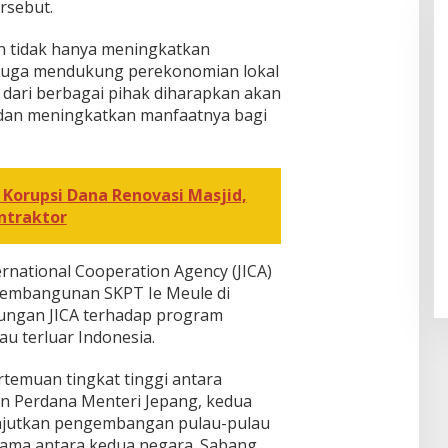
ersebut.
 tidak hanya meningkatkan
i juga mendukung perekonomian lokal
dari berbagai pihak diharapkan akan
 dan meningkatkan manfaatnya bagi
 Korupsi Dana Renovasi Masjid,
ntraktor
ernational Cooperation Agency (JICA)
pembangunan SKPT Ie Meule di
kungan JICA terhadap program
u terluar Indonesia.
temuan tingkat tinggi antara
an Perdana Menteri Jepang, kedua
njutkan pengembangan pulau-pulau
sama antara kedua negara. Sabang