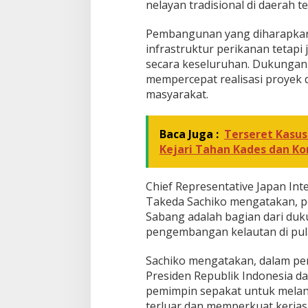
nelayan tradisional di daerah t
Pembangunan yang diharapkan
infrastruktur perikanan tetap
secara keseluruhan. Dukungan 
mempercepat realisasi proyek
masyarakat.
Baca Juga :
Terseret Kasus
Kejari Tahan Kades dan Ko
Chief Representative Japan Int
Takeda Sachiko mengatakan, 
Sabang adalah bagian dari du
pengembangan kelautan di pula
Sachiko mengatakan, dalam per
Presiden Republik Indonesia d
pemimpin sepakat untuk mela
terluar dan memperkuat kerja