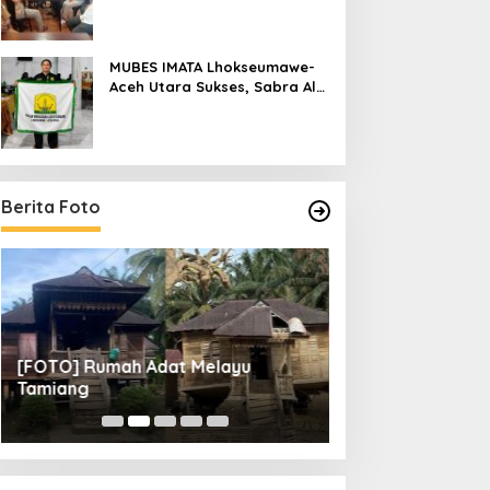
Raya
MUBES IMATA Lhokseumawe-
Aceh Utara Sukses, Sabra Al
Muqtadha Terpilih Pimpin
Periode 2026–2027
Berita Foto
[FOTO] Rumah Adat Melayu
[FOTO] Tunas Mu
Tamiang
Perempat Final