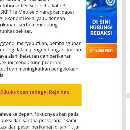
ahun 2025. Selain itu, kata Pj
SKPT Ie Meulee diharapkan dapat
i ekonomi lokal yaitu dengan
erikanan, serta mendukung
nitas sekitar.
enggono, menyebutkan, pembangunan
 penting dalam pengembangan daerah
daya alam kelautan dan perikanan
oyek ini mendukung program
ecil dan meningkatkan pengelolaan
a.
a Dikukuhkan sebagai Raja dan
wa ke depan, fokusnya akan pada
oduksi dan sarana prasarana. “Kami
si dan pasar perikanan di sini,” ujar