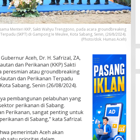
 bersama Menteri KKP, Sakti Wahyu Trenggono, pada acara groundbreaking
Terpadu (SKPT) di Gampong Ie Meulee, Kota Sabang, Senin, (26/8/2024).
(Photo/dok. Humas Aceh)
 Gubernur Aceh, Dr. H. Safrizal, ZA,
autan dan Perikanan (KKP) Sakti
a peresmian atau groundbreaking
elautan dan Perikanan Terpadu
Kota Sabang, Senin (26/08/2024).
inya pembangunan pelabuhan yang
ektor perikanan di Sabang.
an Perikanan, sangat penting untuk
rikanan di Sabang,” kata Safrizal.
ahwa pemerintah Aceh akan
ah satu prioritas dalam