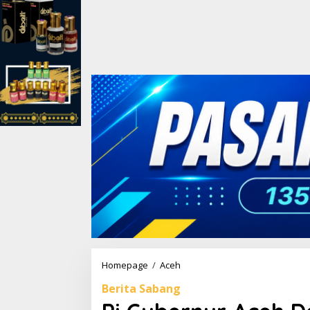
Homepage
/
Aceh
P
j
Berita Sabang
G
u