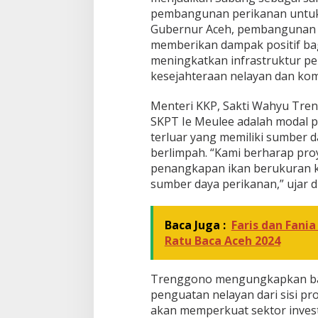
n
pembangunan perikanan untuk t
P
Gubernur Aceh, pembangunan 
e
memberikan dampak positif bag
r
i
meningkatkan infrastruktur p
k
kesejahteraan nelayan dan komu
a
n
Menteri KKP, Sakti Wahyu Tr
a
SKPT Ie Meulee adalah modal
n
S
terluar yang memiliki sumber 
K
berlimpah. “Kami berharap pr
P
penangkapan ikan berukuran k
T
sumber daya perikanan,” ujar di
d
i
S
Baca Juga :
Faris dan Fani
a
b
Ratu Baca Aceh 2024
a
n
g
Trenggono mengungkapkan bah
penguatan nelayan dari sisi pr
akan memperkuat sektor investa