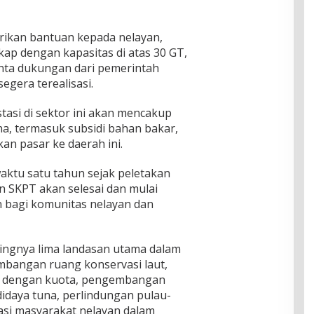
ikan bantuan kepada nelayan,
kap dengan kapasitas di atas 30 GT,
ta dukungan dari pemerintah
egera terealisasi.
asi di sektor ini akan mencakup
, termasuk subsidi bahan bakar,
an pasar ke daerah ini.
ktu satu tahun sejak peletakan
 SKPT akan selesai dan mulai
 bagi komunitas nelayan dan
ngnya lima landasan utama dalam
mbangan ruang konservasi laut,
r dengan kuota, pengembangan
idaya tuna, perlindungan pulau-
ipasi masyarakat nelayan dalam