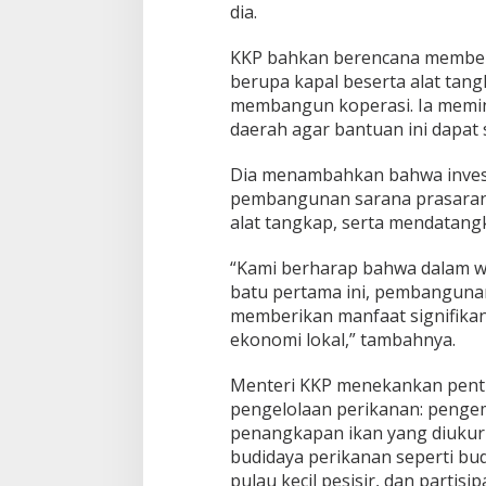
dia.
KKP bahkan berencana member
berupa kapal beserta alat tang
membangun koperasi. Ia memin
daerah agar bantuan ini dapat s
Dia menambahkan bahwa invest
pembangunan sarana prasarana
alat tangkap, serta mendatangk
“Kami berharap bahwa dalam wa
batu pertama ini, pembangunan
memberikan manfaat signifikan
ekonomi lokal,” tambahnya.
Menteri KKP menekankan penti
pengelolaan perikanan: penge
penangkapan ikan yang diuku
budidaya perikanan seperti bud
pulau kecil pesisir, dan partis