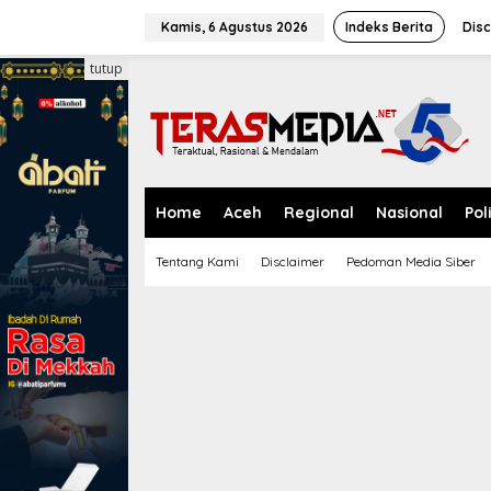
L
e
Kamis, 6 Agustus 2026
Indeks Berita
Disc
w
a
tutup
t
i
k
e
k
o
n
Home
Aceh
Regional
Nasional
Pol
t
e
Tentang Kami
Disclaimer
Pedoman Media Siber
n