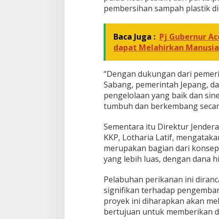
pembersihan sampah plastik di 
Baca Juga :
Pj Gubernur Ac
dapat Melahirkan Manusia
“Dengan dukungan dari pemerin
Sabang, pemerintah Jepang, da
pengelolaan yang baik dan sin
tumbuh dan berkembang secara 
Sementara itu Direktur Jender
KKP, Lotharia Latif, mengatak
merupakan bagian dari konsep
yang lebih luas, dengan dana h
Pelabuhan perikanan ini diran
signifikan terhadap pengemban
proyek ini diharapkan akan mel
bertujuan untuk memberikan d