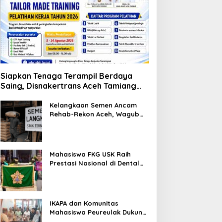
Siapkan Tenaga Terampil Berdaya
Saing, Disnakertrans Aceh Tamiang
Buka Pelatihan Kerja 2026
Kelangkaan Semen Ancam
Rehab-Rekon Aceh, Wagub
Laporkan ke Mendagri
Mahasiswa FKG USK Raih
Prestasi Nasional di Dental
Scientific Competition 2026
IKAPA dan Komunitas
Mahasiswa Peureulak Dukung
Pemekaran DOB Peureulak