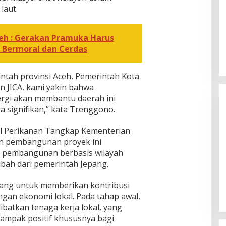
laut.
eh : Gerakan Pramuka Harus
 Bermoral dan Cerdas
tah provinsi Aceh, Pemerintah Kota
n JICA, kami yakin bahwa
ergi akan membantu daerah ini
signifikan,” kata Trenggono.
al Perikanan Tangkap Kementerian
an pembangunan proyek ini
 pembangunan berbasis wilayah
ibah dari pemerintah Jepang.
[FOTO] Anies Baswedan Tinjau
Program Turun Tangan Air Bersih
cang untuk memberikan kontribusi
di Bandar Pusaka
gan ekonomi lokal. Pada tahap awal,
ibatkan tenaga kerja lokal, yang
ampak positif khususnya bagi