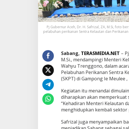
K
K
P
G
r
Pj Gubernur Aceh, Dr. H. Safrizal, ZA, M.Si, foto
o
pelabuhan perikanan Sentra Kelautan dan Perikanan 
u
n
d
b
Sabang,
TERASMEDIA.NET
– Pj
r
M.Si., mendampingi Menteri Kel
e
a
Wahyu Trenggono, dalam acar
k
Pelabuhan Perikanan Sentra K
i
(SKPT) di Gampong Ie Meulee , 
n
g
Kegiatan itu menandai dimula
P
e
diharapkan akan memperkuat s
l
“Kehadiran Menteri Kelautan d
a
menghidupkan kembali sektor pe
b
u
Safrizal juga menyampaikan b
n
a
menjadikan Sabang sebagai sal