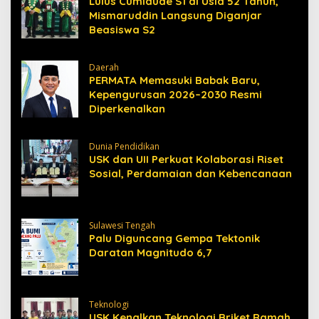
Lulus Cumlaude S1 di Usia 52 Tahun,
Mismaruddin Langsung Diganjar
Beasiswa S2
Daerah
PERMATA Memasuki Babak Baru,
Kepengurusan 2026–2030 Resmi
Diperkenalkan
Dunia Pendidikan
USK dan UII Perkuat Kolaborasi Riset
Sosial, Perdamaian dan Kebencanaan
Sulawesi Tengah
Palu Diguncang Gempa Tektonik
Daratan Magnitudo 6,7
Teknologi
USK Kenalkan Teknologi Briket Ramah