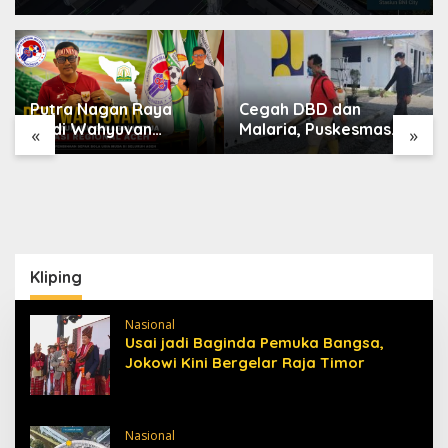
Putra Nagan Raya
Cegah DBD dan
Dedi Wahyuvan
Malaria, Puskesmas
«
»
Ditunjuk sebagai
Karang Baru Fogging
Ketua GAMBASI
Kawasan Huntara
Regional Aceh
Kliping
Nasional
Usai jadi Baginda Pemuka Bangsa,
Jokowi Kini Bergelar Raja Timor
Nasional