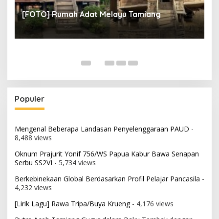
un
[
[FOTO] Rumah Adat Melayu Tamiang
Fi
Populer
Mengenal Beberapa Landasan Penyelenggaraan PAUD
-
8,488 views
Oknum Prajurit Yonif 756/WS Papua Kabur Bawa Senapan
Serbu SS2VI
- 5,734 views
Berkebinekaan Global Berdasarkan Profil Pelajar Pancasila
-
4,232 views
[Lirik Lagu] Rawa Tripa/Buya Krueng
- 4,176 views