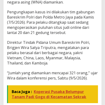
negara asing (WNA) diamankan.
i
o
Pengungkapan kasus ini dilakukan tim gabungan
n
a
Bareskrim Polri dan Polda Metro Jaya pada Kamis
l
(7/5/2026). Para pelaku ditangkap saat sedang
d
mengoperasikan puluhan situs judi online dari
i
lantai 20 dan 21 gedung tersebut.
J
a
k
Direktur Tindak Pidana Umum Bareskrim Polri,
b
Brigjen Wira Satya Triputra, mengatakan para
a
pelaku berasal dari berbagai negara, yakni
r
Vietnam, China, Laos, Myanmar, Malaysia,
,
Thailand, dan Kamboja.
3
2
1
“Jumlah yang diamankan mencapai 321 orang,” ujar
W
Wira dalam konferensi pers, Sabtu (9/5/2026).
N
A
D
Baca Juga :
Koperasi Pusaka Belumpur
i
Tanam Padi Gogo di Kecamatan Sekrak
a
m