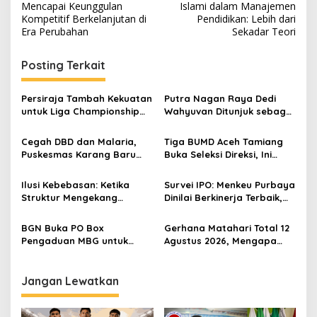
a
Mencapai Keunggulan
Islami dalam Manajemen
v
Kompetitif Berkelanjutan di
Pendidikan: Lebih dari
Era Perubahan
Sekadar Teori
i
g
Posting Terkait
a
s
Persiraja Tambah Kekuatan
Putra Nagan Raya Dedi
untuk Liga Championship
Wahyuvan Ditunjuk sebagai
i
2026/2027, Lima Talenta
Ketua GAMBASI Regional
p
Lokal Aceh Resmi Dikontrak
Aceh
Cegah DBD dan Malaria,
Tiga BUMD Aceh Tamiang
Puskesmas Karang Baru
Buka Seleksi Direksi, Ini
o
Fogging Kawasan Huntara
Syarat dan Jadwal
s
Pendaftarannya
Ilusi Kebebasan: Ketika
Survei IPO: Menkeu Purbaya
Struktur Mengekang
Dinilai Berkinerja Terbaik,
Identitas Diri
Teddy dan Bahlil Masuk
Tiga Besar
BGN Buka PO Box
Gerhana Matahari Total 12
Pengaduan MBG untuk
Agustus 2026, Mengapa
Internal, Mitra dan
Indonesia Tidak Bisa
Masyarakat
Melihatnya?
Jangan Lewatkan