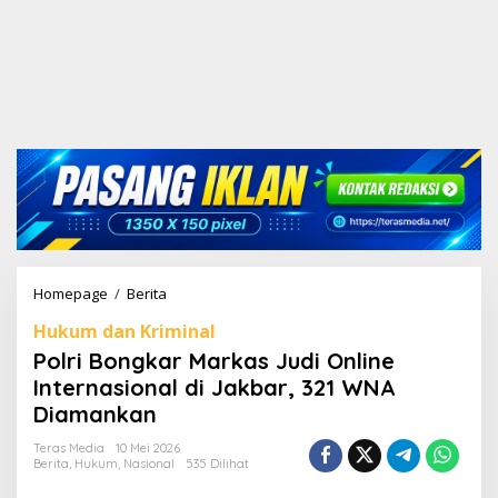
Homepage
/
Berita
P
o
Hukum dan Kriminal
l
r
Polri Bongkar Markas Judi Online
i
Internasional di Jakbar, 321 WNA
B
Diamankan
o
n
Teras Media
10 Mei 2026
g
Berita
,
Hukum
,
Nasional
535 Dilihat
k
a