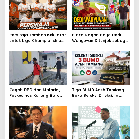
Persiraja Tambah Kekuatan
Putra Nagan Raya Dedi
untuk Liga Championship
Wahyuvan Ditunjuk sebagai
2026/2027, Lima Talenta
Ketua GAMBASI Regional
Lokal Aceh Resmi Dikontrak
Aceh
Cegah DBD dan Malaria,
Tiga BUMD Aceh Tamiang
Puskesmas Karang Baru
Buka Seleksi Direksi, Ini
Fogging Kawasan Huntara
Syarat dan Jadwal
Pendaftarannya