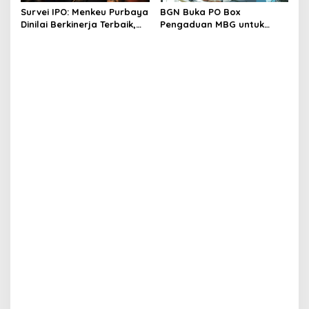
Survei IPO: Menkeu Purbaya
BGN Buka PO Box
Dinilai Berkinerja Terbaik,
Pengaduan MBG untuk
Teddy dan Bahlil Masuk
Internal, Mitra dan
Tiga Besar
Masyarakat