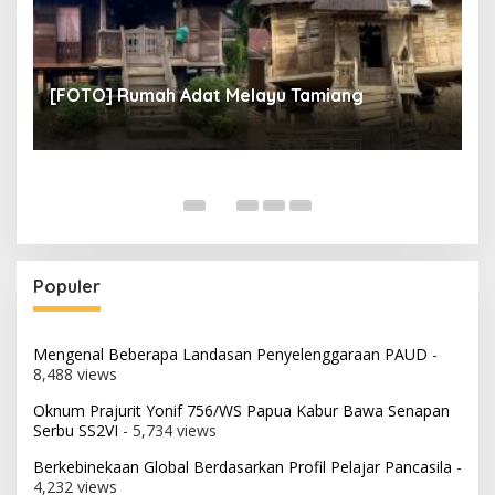
un
[
[FOTO] Rumah Adat Melayu Tamiang
Fi
Populer
Mengenal Beberapa Landasan Penyelenggaraan PAUD
-
8,488 views
Oknum Prajurit Yonif 756/WS Papua Kabur Bawa Senapan
Serbu SS2VI
- 5,734 views
Berkebinekaan Global Berdasarkan Profil Pelajar Pancasila
-
4,232 views