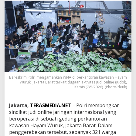
r
M
a
r
k
a
s
J
u
d
i
O
n
l
Bareskrim Polri mengamankan WNA di perkantoran kawasan Hayam
i
Wuruk, Jakarta Barat terkait dugaan aktivitas judi online (judol),
n
Kamis (7/5/2026). (Photo/detik)
e
I
n
Jakarta,
TERASMEDIA.NET
– Polri membongkar
t
sindikat judi online jaringan internasional yang
e
beroperasi di sebuah gedung perkantoran
r
n
kawasan Hayam Wuruk, Jakarta Barat. Dalam
a
penggerebekan tersebut, sebanyak 321 warga
s