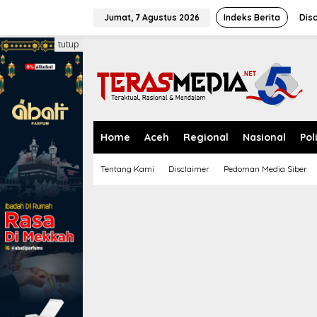
L
e
Jumat, 7 Agustus 2026
Indeks Berita
Dis
w
a
tutup
t
i
k
e
k
o
n
Home
Aceh
Regional
Nasional
Pol
t
e
Tentang Kami
Disclaimer
Pedoman Media Siber
n