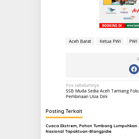
Aceh Barat
Ketua PWI
PWI
I
N
Pos sebelumnya
SSB Muda Sedia Aceh Tamiang Fok
a
Pembinaan Usia Dini
v
i
Posting Terkait
g
Cuaca Ekstrem, Pohon Tumbang Lumpuhkan 
a
Nasional Tapaktuan-Blangpidie
s