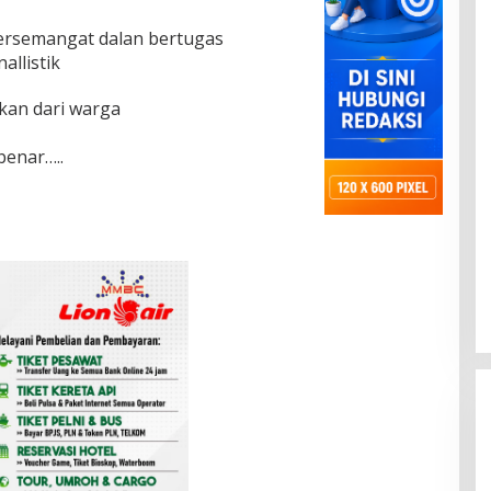
bersemangat dalan bertugas
allistik
an dari warga
benar…..