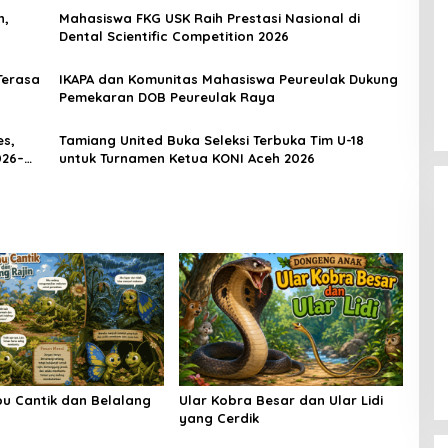
h,
Mahasiswa FKG USK Raih Prestasi Nasional di
Dental Scientific Competition 2026
Terasa
IKAPA dan Komunitas Mahasiswa Peureulak Dukung
Pemekaran DOB Peureulak Raya
s,
Tamiang United Buka Seleksi Terbuka Tim U-18
026–
untuk Turnamen Ketua KONI Aceh 2026
[FOTO] Anies Baswedan Tinjau
Program Turun Tangan Air Bersih
di Bandar Pusaka
u Cantik dan Belalang
Ular Kobra Besar dan Ular Lidi
yang Cerdik