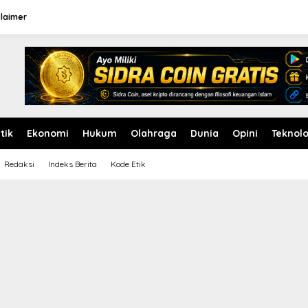
claimer
itik
Ekonomi
Hukum
Olahraga
Dunia
Opini
Teknolo
Redaksi
Indeks Berita
Kode Etik