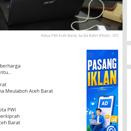
Ketua PWI Aceh Barat, Sa'dul Bahri (Photo : IST)
t berharga
entu…
rat
ama Meulaboh Aceh Barat
ota PWI
berkiprah
eh Barat