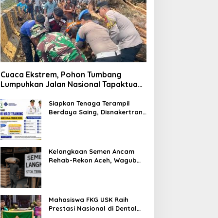
Cuaca Ekstrem, Pohon Tumbang
Lumpuhkan Jalan Nasional Tapaktuan-
Blangpidie
Siapkan Tenaga Terampil
Berdaya Saing, Disnakertrans
Aceh Tamiang Buka Pelatihan
Kerja 2026
Kelangkaan Semen Ancam
Rehab-Rekon Aceh, Wagub
Laporkan ke Mendagri
Mahasiswa FKG USK Raih
Prestasi Nasional di Dental
Scientific Competition 2026