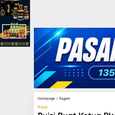
Homepage
/
Ragam
P
u
Puisi
i
s