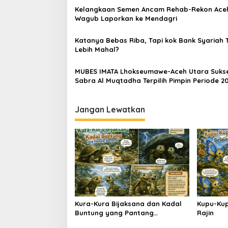
Kelangkaan Semen Ancam Rehab-Rekon Ace
i
Wagub Laporkan ke Mendagri
p
o
Katanya Bebas Riba, Tapi kok Bank Syariah 
Lebih Mahal?
s
MUBES IMATA Lhokseumawe-Aceh Utara Sukse
Sabra Al Muqtadha Terpilih Pimpin Periode 2
2027
Jangan Lewatkan
Kura-Kura Bijaksana dan Kadal
Kupu-Kup
Buntung yang Pantang
Rajin
Menyerah