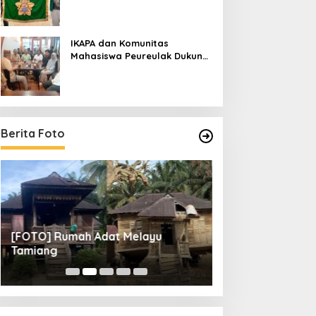
IKAPA dan Komunitas
Mahasiswa Peureulak Dukung
Pemekaran DOB Peureulak
Raya
Berita Foto
[FOTO] Rumah Adat Melayu
[FOTO] Tunas Mu
Tamiang
Perempat Final