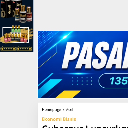
Homepage
/
Aceh
G
u
Ekonomi Bisnis
b
e