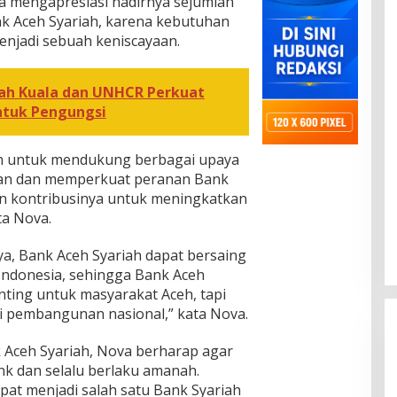
a mengapresiasi hadirnya sejumlah
ank Aceh Syariah, karena kebutuhan
menjadi sebuah keniscayaan.
iah Kuala dan UNHCR Perkuat
tuk Pengungsi
n untuk mendukung berbagai upaya
an dan memperkuat peranan Bank
n kontribusinya untuk meningkatkan
ta Nova.
a, Bank Aceh Syariah dapat bersaing
Indonesia, sehingga Bank Aceh
nting untuk masyarakat Aceh, tapi
i pembangunan nasional,” kata Nova.
k Aceh Syariah, Nova berharap agar
nk dan selalu berlaku amanah.
pat menjadi salah satu Bank Syariah