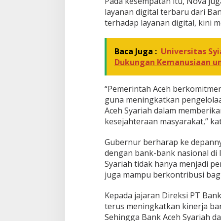
Pada kesempatan itu, Nova jug
layanan digital terbaru dari B
terhadap layanan digital, kini 
Baca Juga :
Universitas Sy
Dukungan Kemanusiaan un
“Pemerintah Aceh berkomitme
guna meningkatkan pengelola
Aceh Syariah dalam memberika
kesejahteraan masyarakat,” ka
Gubernur berharap ke depanny
dengan bank-bank nasional di 
Syariah tidak hanya menjadi pe
juga mampu berkontribusi bag
Kepada jajaran Direksi PT Ban
terus meningkatkan kinerja ba
Sehingga Bank Aceh Syariah da