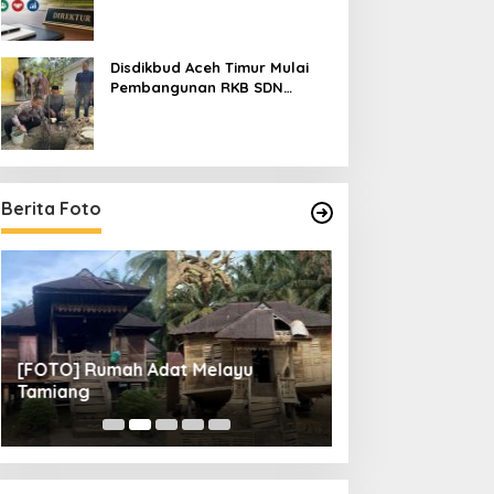
Pendaftarannya
Disdikbud Aceh Timur Mulai
Pembangunan RKB SDN
Tanah Rata Peureulak Pasca
Banjir
Berita Foto
[FOTO] Rumah Adat Melayu
[FOTO] Tunas Mu
Tamiang
Perempat Final