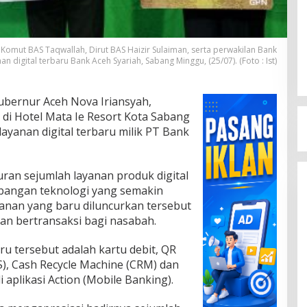
 Komut BAS Taqwallah, Dirut BAS Haizir Sulaiman, serta perwakilan Bank
 digital terbaru Bank Aceh Syariah, Sabang Minggu, (25/07). (Foto : Ist)
ubernur Aceh Nova Iriansyah,
 di Hotel Mata Ie Resort Kota Sabang
ayanan digital terbaru milik PT Bank
an sejumlah layanan produk digital
mbangan teknologi yang semakin
yanan yang baru diluncurkan tersebut
 bertransaksi bagi nasabah.
u tersebut adalah kartu debit, QR
S), Cash Recycle Machine (CRM) dan
i aplikasi Action (Mobile Banking).