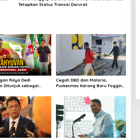
Tetapkan Status Transisi Darurat
gan Raya Dedi
Cegah DBD dan Malaria,
 Ditunjuk sebagai
Puskesmas Karang Baru Fogging
MBASI Regional Aceh
Kawasan Huntara