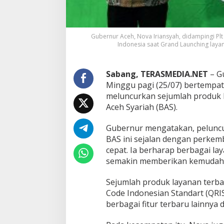
a
l
T
e
Gubernur Aceh, Nova Iriansyah, didampingi Plt
r
Indonesia saat Grand Launching layanan
b
a
r
Sabang, TERASMEDIA.NET
– G
u
Minggu pagi (25/07) bertempat
B
a
meluncurkan sejumlah produk l
n
Aceh Syariah (BAS).
k
A
Gubernur mengatakan, peluncur
c
BAS ini sejalan dengan perke
e
h
cepat. Ia berharap berbagai la
S
semakin memberikan kemudahan
y
a
Sejumlah produk layanan terbar
r
Code Indonesian Standart (QRI
i
a
berbagai fitur terbaru lainnya d
h