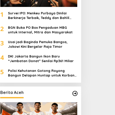
1
Survei IPO: Menkeu Purbaya Dinilai
Berkinerja Terbaik, Teddy dan Bahlil
Masuk Tiga Besar
2
BGN Buka PO Box Pengaduan MBG
untuk Internal, Mitra dan Masyarakat
3
Usai jadi Baginda Pemuka Bangsa,
Jokowi Kini Bergelar Raja Timor
4
DKI Jakarta Bangun Ikon Baru
“Jembatan Donat” Senilai Rp361 Miliar
5
Polisi Kehutanan Gotong Royong
Bangun Delapan Huntap untuk Korban
Banjir Aceh Tamiang
Berita Aceh