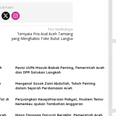
kuti Kami
Pos berikutnya
Ternyata Pria Asal Aceh Tamiang
yang Menghabisi Toke Butut Langsa
h
Revisi UUPA Masuki Babak Penting, Pemerintah Aceh
dan DPR Satukan Langkah
m
Mengenal Sosok Zaini Abdullah, Tokoh Penting
[FOTO] Anies Baswedan Tinjau
dalam Sejarah Perdamaian Aceh
Program Turun Tangan Air Bersih
di Bandar Pusaka
at di
Perjuangkan Kesejahteraan Rakyat, Mualem Temui
Kemenkeu ajukan Tambahan Anggaran
Aceh
Masa Tanggap Darurat Berakhir, Pemerintah Aceh