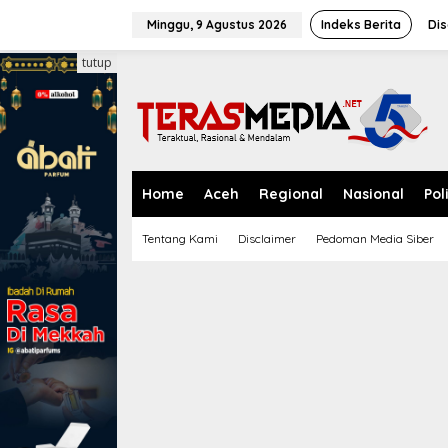
L
e
Minggu, 9 Agustus 2026
Indeks Berita
Dis
w
a
tutup
t
i
k
e
k
o
n
Home
Aceh
Regional
Nasional
Pol
t
e
Tentang Kami
Disclaimer
Pedoman Media Siber
n