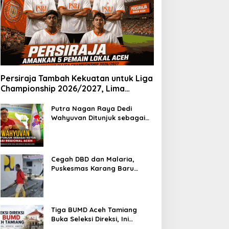
Persiraja Tambah Kekuatan untuk Liga
Championship 2026/2027, Lima
Talenta Lokal Aceh Resmi Dikontrak
Putra Nagan Raya Dedi
Wahyuvan Ditunjuk sebagai
Ketua GAMBASI Regional Aceh
Cegah DBD dan Malaria,
Puskesmas Karang Baru
Fogging Kawasan Huntara
Tiga BUMD Aceh Tamiang
Buka Seleksi Direksi, Ini
Syarat dan Jadwal