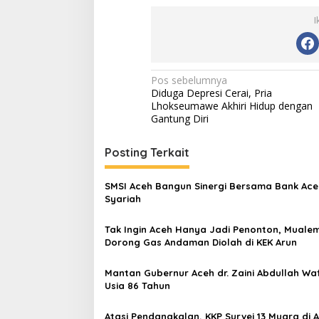
I
N
Pos sebelumnya
Diduga Depresi Cerai, Pria
a
Lhokseumawe Akhiri Hidup dengan
v
Gantung Diri
i
Posting Terkait
g
a
SMSI Aceh Bangun Sinergi Bersama Bank Ace
s
Syariah
i
Tak Ingin Aceh Hanya Jadi Penonton, Muale
p
Dorong Gas Andaman Diolah di KEK Arun
o
Mantan Gubernur Aceh dr. Zaini Abdullah Waf
s
Usia 86 Tahun
Atasi Pendangkalan, KKP Survei 13 Muara di 