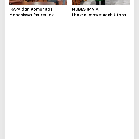
IKAPA dan Komunitas
MUBES IMATA
Mahasiswa Peureulak
Lhokseumawe-Aceh Utara
Dukung Pemekaran DOB
Sukses, Sabra Al Muqtadha
Peureulak Raya
Terpilih Pimpin Periode
2026–2027