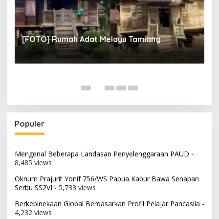
un
[
[FOTO] Rumah Adat Melayu Tamiang
Fi
Populer
Mengenal Beberapa Landasan Penyelenggaraan PAUD
-
8,485 views
Oknum Prajurit Yonif 756/WS Papua Kabur Bawa Senapan
Serbu SS2VI
- 5,733 views
Berkebinekaan Global Berdasarkan Profil Pelajar Pancasila
-
4,232 views