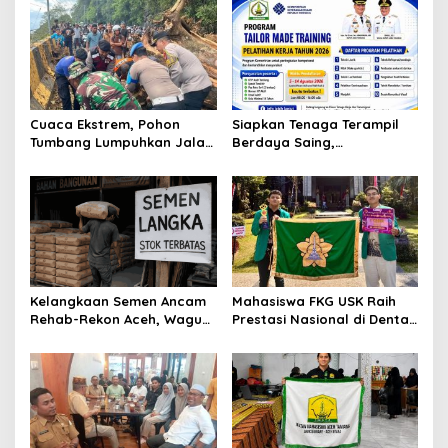
Cuaca Ekstrem, Pohon
Siapkan Tenaga Terampil
Tumbang Lumpuhkan Jalan
Berdaya Saing,
Nasional Tapaktuan-
Disnakertrans Aceh
Blangpidie
Tamiang Buka Pelatihan
Kerja 2026
Kelangkaan Semen Ancam
Mahasiswa FKG USK Raih
Rehab-Rekon Aceh, Wagub
Prestasi Nasional di Dental
Laporkan ke Mendagri
Scientific Competition 2026