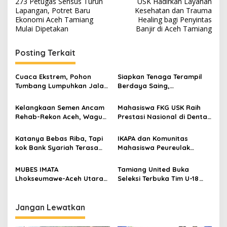
273 Petugas Sensus Turun
USK Hadirkan Layanan
a
Lapangan, Potret Baru
Kesehatan dan Trauma
v
Ekonomi Aceh Tamiang
Healing bagi Penyintas
Mulai Dipetakan
Banjir di Aceh Tamiang
i
g
Posting Terkait
a
s
Cuaca Ekstrem, Pohon
Siapkan Tenaga Terampil
Tumbang Lumpuhkan Jalan
Berdaya Saing,
i
Nasional Tapaktuan-
Disnakertrans Aceh
p
Blangpidie
Tamiang Buka Pelatihan
Kelangkaan Semen Ancam
Mahasiswa FKG USK Raih
Kerja 2026
Rehab-Rekon Aceh, Wagub
Prestasi Nasional di Dental
o
Laporkan ke Mendagri
Scientific Competition 2026
s
Katanya Bebas Riba, Tapi
IKAPA dan Komunitas
kok Bank Syariah Terasa
Mahasiswa Peureulak
Lebih Mahal?
Dukung Pemekaran DOB
Peureulak Raya
MUBES IMATA
Tamiang United Buka
Lhokseumawe-Aceh Utara
Seleksi Terbuka Tim U-18
Sukses, Sabra Al Muqtadha
untuk Turnamen Ketua KONI
Terpilih Pimpin Periode
Aceh 2026
2026–2027
Jangan Lewatkan