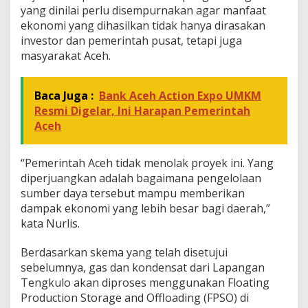
K
yang dinilai perlu disempurnakan agar manfaat
E
ekonomi yang dihasilkan tidak hanya dirasakan
K
A
investor dan pemerintah pusat, tetapi juga
r
masyarakat Aceh.
u
n
Baca Juga :
Bank Aceh Action Expo UMKM
Resmi Digelar, Ini Harapan Pemerintah
Aceh
“Pemerintah Aceh tidak menolak proyek ini. Yang
diperjuangkan adalah bagaimana pengelolaan
sumber daya tersebut mampu memberikan
dampak ekonomi yang lebih besar bagi daerah,”
kata Nurlis.
Berdasarkan skema yang telah disetujui
sebelumnya, gas dan kondensat dari Lapangan
Tengkulo akan diproses menggunakan Floating
Production Storage and Offloading (FPSO) di