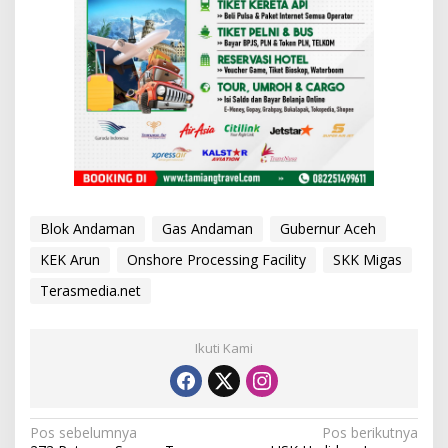
Blok Andaman
Gas Andaman
Gubernur Aceh
KEK Arun
Onshore Processing Facility
SKK Migas
Terasmedia.net
Ikuti Kami
N
Pos sebelumnya
Pos berikutnya