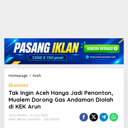
Homepage
/
Aceh
T
a
Ekonomi
k
I
Tak Ingin Aceh Hanya Jadi Penonton,
n
Mualem Dorong Gas Andaman Diolah
g
di KEK Arun
i
n
Teras Media
16 Juni 2026
A
Aceh
,
Berita
,
Ekonomi
206 Dilihat
c
e