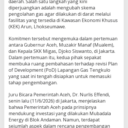
daerah. Salah satu langkah yang kini
D
diperjuangkan adalah mengubah skema
o
pengolahan gas agar dilakukan di darat melalui
r
fasilitas yang tersedia di Kawasan Ekonomi Khusus
o
n
(KEK) Arun, Lhokseumawe.
g
G
Komitmen tersebut mengemuka dalam pertemuan
a
antara Gubernur Aceh, Muzakir Manaf (Mualem),
s
dan Kepala SKK Migas, Djoko Siswanto, di Jakarta.
A
n
Dalam pertemuan itu, kedua pihak sepakat
d
membuka ruang pembahasan terhadap revisi Plan
a
of Development (PoD) Lapangan Gas Tengkulo
m
yang saat ini tengah disiapkan untuk memasuki
a
n
tahap pengembangan.
D
i
Juru Bicara Pemerintah Aceh, Dr. Nurlis Effendi,
o
senin lalu (11/6/2026) di Jakarta, menjelaskan
l
bahwa Pemerintah Aceh pada prinsipnya
a
h
mendukung investasi yang dilakukan Mubadala
d
Energy di Blok Andaman. Namun, terdapat
i
sejumlah aspek dalam rencana pengembangan