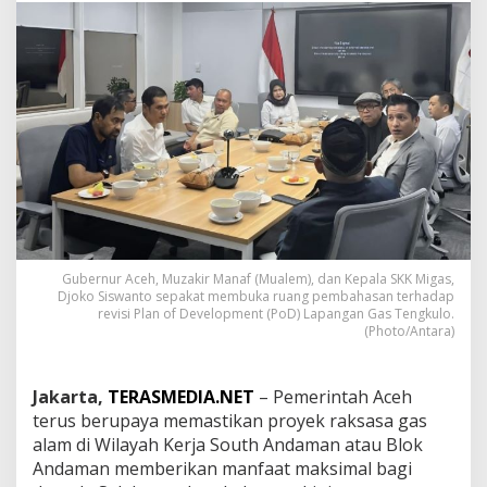
h
H
a
n
y
a
J
a
d
i
P
e
n
o
Gubernur Aceh, Muzakir Manaf (Mualem), dan Kepala SKK Migas,
n
Djoko Siswanto sepakat membuka ruang pembahasan terhadap
t
revisi Plan of Development (PoD) Lapangan Gas Tengkulo.
o
(Photo/Antara)
n
,
M
Jakarta,
TERASMEDIA.NET
– Pemerintah Aceh
u
terus berupaya memastikan proyek raksasa gas
a
alam di Wilayah Kerja South Andaman atau Blok
l
e
Andaman memberikan manfaat maksimal bagi
m