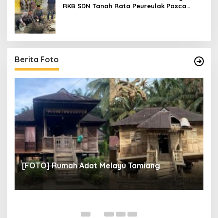
RKB SDN Tanah Rata Peureulak Pasca
Banjir
Berita Foto
un
[
[FOTO] Rumah Adat Melayu Tamiang
Fi