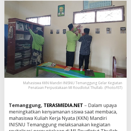
N
M
a
n
d
i
r
i
I
N
I
S
N
U
T
Mahasiswa KKN Mandiri INISNU Temanggung Gelar Kegiatan
e
Penataan Perpustakaan MI Roudlotut Thullab. (Photo/IST)
m
a
n
g
Temanggung,
TERASMEDIA.NET
– Dalam upaya
g
meningkatkan kenyamanan siswa saat membaca,
u
mahasiswa Kuliah Kerja Nyata (KKN) Mandiri
n
INISNU Temanggung melaksanakan kegiatan
g
revitalisasi perpustakaan di MI Roudlotut Thullab.
G