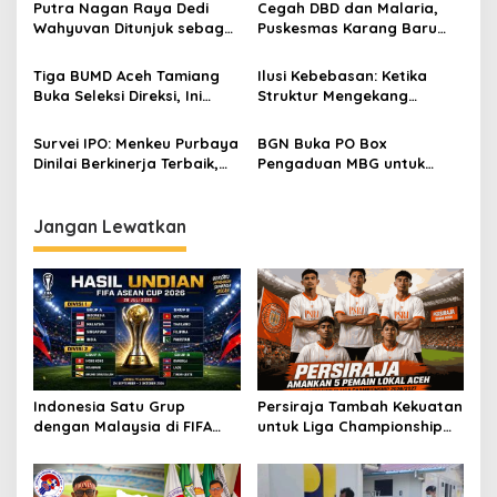
Putra Nagan Raya Dedi
Cegah DBD dan Malaria,
p
Wahyuvan Ditunjuk sebagai
Puskesmas Karang Baru
Ketua GAMBASI Regional
Fogging Kawasan Huntara
o
Aceh
Tiga BUMD Aceh Tamiang
Ilusi Kebebasan: Ketika
s
Buka Seleksi Direksi, Ini
Struktur Mengekang
Syarat dan Jadwal
Identitas Diri
Pendaftarannya
Survei IPO: Menkeu Purbaya
BGN Buka PO Box
Dinilai Berkinerja Terbaik,
Pengaduan MBG untuk
Teddy dan Bahlil Masuk
Internal, Mitra dan
Tiga Besar
Masyarakat
Jangan Lewatkan
Indonesia Satu Grup
Persiraja Tambah Kekuatan
dengan Malaysia di FIFA
untuk Liga Championship
ASEAN Cup 2026
2026/2027, Lima Talenta
Lokal Aceh Resmi Dikontrak