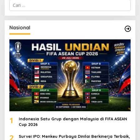
C
a
r
i
u
Nasional
n
t
u
k
:
1
Indonesia Satu Grup dengan Malaysia di FIFA ASEAN
Cup 2026
2
Survei IPO: Menkeu Purbaya Dinilai Berkinerja Terbaik,