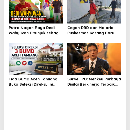
Putra Nagan Raya Dedi
Cegah DBD dan Malaria,
Wahyuvan Ditunjuk sebagai
Puskesmas Karang Baru
Ketua GAMBASI Regional
Fogging Kawasan Huntara
Aceh
Tiga BUMD Aceh Tamiang
Survei IPO: Menkeu Purbaya
Buka Seleksi Direksi, Ini
Dinilai Berkinerja Terbaik,
Syarat dan Jadwal
Teddy dan Bahlil Masuk
Pendaftarannya
Tiga Besar