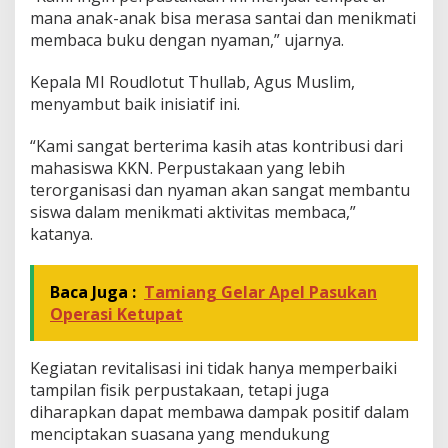
b
mana anak-anak bisa merasa santai dan menikmati
membaca buku dengan nyaman,” ujarnya.
Kepala MI Roudlotut Thullab, Agus Muslim,
menyambut baik inisiatif ini.
“Kami sangat berterima kasih atas kontribusi dari
mahasiswa KKN. Perpustakaan yang lebih
terorganisasi dan nyaman akan sangat membantu
siswa dalam menikmati aktivitas membaca,”
katanya.
Baca Juga :
Tamiang Gelar Apel Pasukan
Operasi Ketupat
Kegiatan revitalisasi ini tidak hanya memperbaiki
tampilan fisik perpustakaan, tetapi juga
diharapkan dapat membawa dampak positif dalam
menciptakan suasana yang mendukung