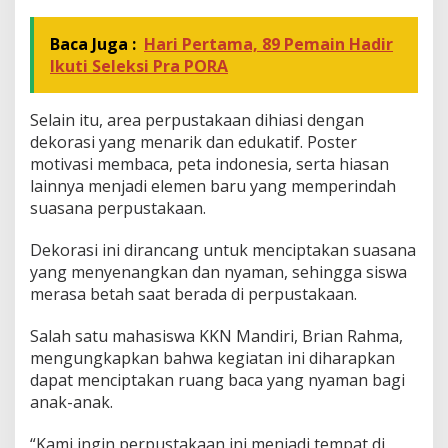
u
s
t
Baca Juga :
Hari Pertama, 89 Pemain Hadir
a
Ikuti Seleksi Pra PORA
k
a
a
Selain itu, area perpustakaan dihiasi dengan
n
dekorasi yang menarik dan edukatif. Poster
M
motivasi membaca, peta indonesia, serta hiasan
I
R
lainnya menjadi elemen baru yang memperindah
o
suasana perpustakaan.
u
d
Dekorasi ini dirancang untuk menciptakan suasana
l
yang menyenangkan dan nyaman, sehingga siswa
o
t
merasa betah saat berada di perpustakaan.
u
t
Salah satu mahasiswa KKN Mandiri, Brian Rahma,
T
mengungkapkan bahwa kegiatan ini diharapkan
h
dapat menciptakan ruang baca yang nyaman bagi
u
l
anak-anak.
l
a
“Kami ingin perpustakaan ini menjadi tempat di