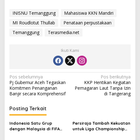
INISNU Temanggung
Mahasiswa KKN Mandiri
MI Roudlotut Thullab
Penataan perpustakaan
Temanggung
Terasmedia.net
Ikuti Kami
N
Pos sebelumnya
Pos berikutnya
Pj Gubernur Aceh Tegaskan
KKP Hentikan Kegiatan
a
Komitmen Penanganan
Pemagaran Laut Tanpa Izin
v
Banjir secara Komprehensif
di Tangerang
i
Posting Terkait
g
a
Indonesia Satu Grup
Persiraja Tambah Kekuatan
s
dengan Malaysia di FIFA
untuk Liga Championship
ASEAN Cup 2026
2026/2027, Lima Talenta
i
Lokal Aceh Resmi Dikontrak