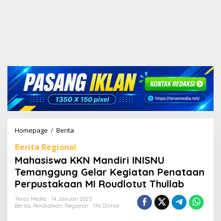
Homepage
/
Berita
M
a
Berita Regional
h
a
Mahasiswa KKN Mandiri INISNU
s
Temanggung Gelar Kegiatan Penataan
i
Perpustakaan MI Roudlotut Thullab
s
w
Teras Media
14 Januari 2025
a
Berita
,
Pendidikan
,
Regional
196 Dilihat
K
K