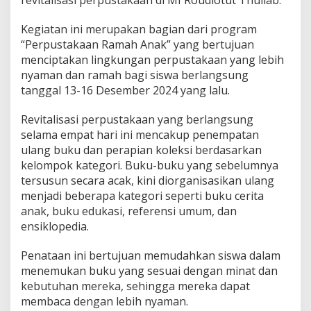
e
l
Kegiatan ini merupakan bagian dari program
a
“Perpustakaan Ramah Anak” yang bertujuan
r
menciptakan lingkungan perpustakaan yang lebih
K
nyaman dan ramah bagi siswa berlangsung
e
g
tanggal 13-16 Desember 2024 yang lalu.
i
a
Revitalisasi perpustakaan yang berlangsung
t
selama empat hari ini mencakup penempatan
a
ulang buku dan perapian koleksi berdasarkan
n
P
kelompok kategori. Buku-buku yang sebelumnya
e
tersusun secara acak, kini diorganisasikan ulang
n
menjadi beberapa kategori seperti buku cerita
a
anak, buku edukasi, referensi umum, dan
t
a
ensiklopedia.
a
n
Penataan ini bertujuan memudahkan siswa dalam
P
menemukan buku yang sesuai dengan minat dan
e
kebutuhan mereka, sehingga mereka dapat
r
p
membaca dengan lebih nyaman.