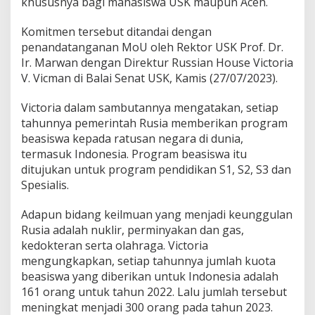
khususnya bagi mahasiswa USK maupun Aceh.
J
a
Komitmen tersebut ditandai dengan
l
penandatanganan MoU oleh Rektor USK Prof. Dr.
i
Ir. Marwan dengan Direktur Russian House Victoria
n
K
V. Vicman di Balai Senat USK, Kamis (27/07/2023).
e
r
Victoria dalam sambutannya mengatakan, setiap
j
tahunnya pemerintah Rusia memberikan program
a
beasiswa kepada ratusan negara di dunia,
S
a
termasuk Indonesia. Program beasiswa itu
m
ditujukan untuk program pendidikan S1, S2, S3 dan
a
Spesialis.
P
r
Adapun bidang keilmuan yang menjadi keunggulan
o
g
Rusia adalah nuklir, perminyakan dan gas,
r
kedokteran serta olahraga. Victoria
a
mengungkapkan, setiap tahunnya jumlah kuota
m
beasiswa yang diberikan untuk Indonesia adalah
B
e
161 orang untuk tahun 2022. Lalu jumlah tersebut
a
meningkat menjadi 300 orang pada tahun 2023.