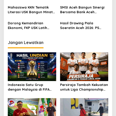
2026
Kesehatan Sendiri ke Komisi
o
IX DPR RI
Mahasiswa KKN Tematik
SMSI Aceh Bangun Sinergi
s
Literasi USK Bangun Minat
Bersama Bank Aceh
Baca Anak-anak di
Syariah
Gampong Beurandeh
Dorong Kemandirian
Hasil Drawing Piala
Ekonomi, FKP USK Latih
Soeratin Aceh 2026: PS
Warga Neuheun Olah
Muda Sedia di Grup A,
Produk Perikanan
Tamiang United Grup D
Jangan Lewatkan
Indonesia Satu Grup
Persiraja Tambah Kekuatan
dengan Malaysia di FIFA
untuk Liga Championship
ASEAN Cup 2026
2026/2027, Lima Talenta
Lokal Aceh Resmi Dikontrak