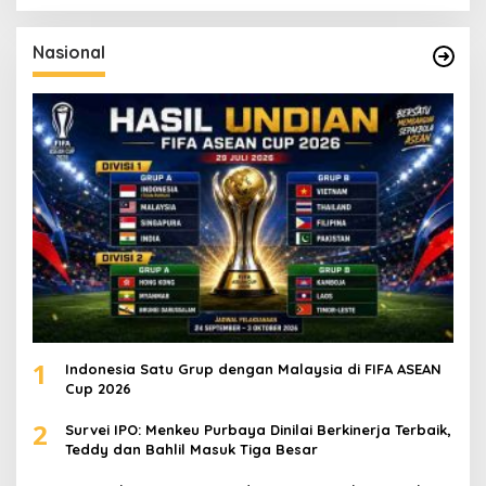
r
i
u
Nasional
n
t
u
k
:
1
Indonesia Satu Grup dengan Malaysia di FIFA ASEAN
Cup 2026
2
Survei IPO: Menkeu Purbaya Dinilai Berkinerja Terbaik,
Teddy dan Bahlil Masuk Tiga Besar