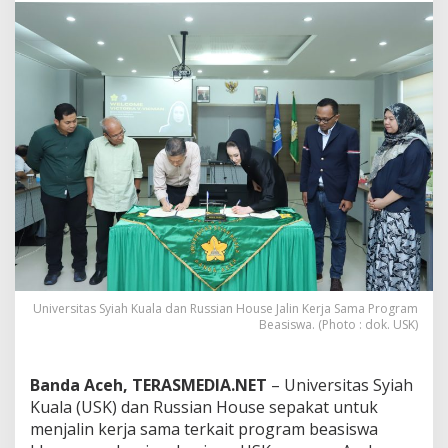
S
y
i
a
h
K
u
a
l
a
d
a
n
R
u
s
s
Universitas Syiah Kuala dan Russian House Jalin Kerja Sama Program
i
Beasiswa. (Photo : dok. USK)
a
n
H
Banda Aceh, TERASMEDIA.NET
– Universitas Syiah
o
Kuala (USK) dan Russian House sepakat untuk
u
menjalin kerja sama terkait program beasiswa
s
e