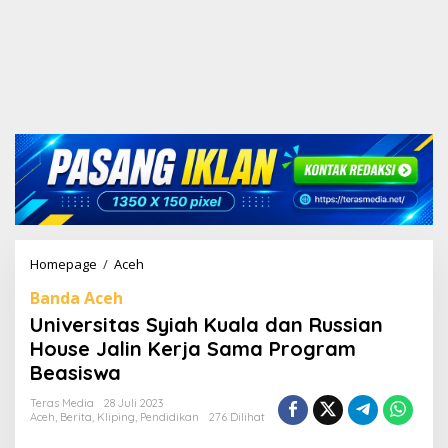
Homepage
/
Aceh
U
n
Banda Aceh
i
v
Universitas Syiah Kuala dan Russian
e
House Jalin Kerja Sama Program
r
Beasiswa
s
i
Teras Media
28 Juli 2023
t
Aceh
,
Berita
,
Kliping
,
Pendidikan
276 Dilihat
a
s