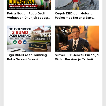
Putra Nagan Raya Dedi
Cegah DBD dan Malaria,
Wahyuvan Ditunjuk sebagai
Puskesmas Karang Baru
Ketua GAMBASI Regional
Fogging Kawasan Huntara
Aceh
Tiga BUMD Aceh Tamiang
Survei IPO: Menkeu Purbaya
Buka Seleksi Direksi, Ini
Dinilai Berkinerja Terbaik,
Syarat dan Jadwal
Teddy dan Bahlil Masuk
Pendaftarannya
Tiga Besar