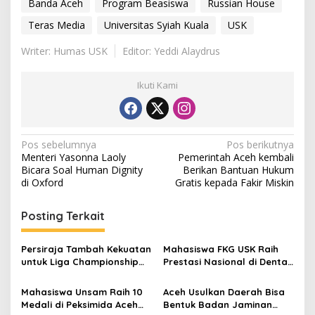
Banda Aceh
Program Beasiswa
Russian House
Teras Media
Universitas Syiah Kuala
USK
Writer: Humas USK
Editor: Yeddi Alaydrus
Ikuti Kami
N
Pos sebelumnya
Pos berikutnya
Menteri Yasonna Laoly
Pemerintah Aceh kembali
a
Bicara Soal Human Dignity
Berikan Bantuan Hukum
v
di Oxford
Gratis kepada Fakir Miskin
i
Posting Terkait
g
a
Persiraja Tambah Kekuatan
Mahasiswa FKG USK Raih
s
untuk Liga Championship
Prestasi Nasional di Dental
2026/2027, Lima Talenta
Scientific Competition 2026
i
Lokal Aceh Resmi Dikontrak
Mahasiswa Unsam Raih 10
Aceh Usulkan Daerah Bisa
p
Medali di Peksimida Aceh
Bentuk Badan Jaminan