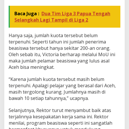
s
i
s
Baca Juga :
Dua Tim Liga 3 Papua Tengah
w
Selangkah Lagi Tampil di Liga 2
a
Hanya saja, jumlah kuota tersebut belum
terpenuhi. Seperti tahun ini jumlah penerima
beasiswa tersebut hanya sekitar 200-an orang.
Oleh sebab itu, Victoria berharap melalui MoU ini
maka jumlah pelamar beasiswa yang lulus asal
Aceh bisa meningkat.
“Karena jumlah kuota tersebut masih belum
terpenuhi. Apalagi pelajar yang berasal dari Aceh,
masih tergolong kurang. Jumlahnya masih di
bawah 10 setiap tahunnya,” ucapnya.
Selanjutnya, Rektor turut menyambut baik atas
terjalinnya kesepakatan kerja sama ini. Rektor
menilai, program beasiswa seperti ini sangatlah