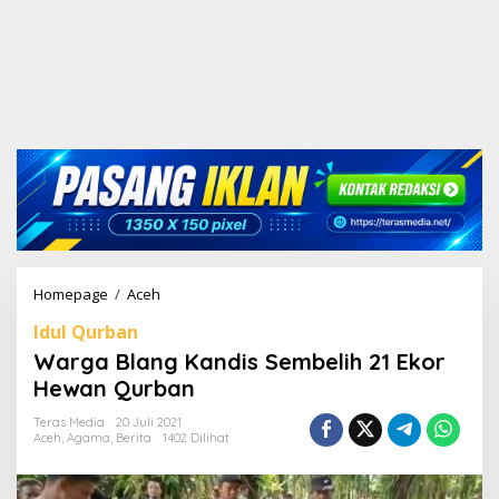
Homepage
/
Aceh
W
a
Idul Qurban
r
g
Warga Blang Kandis Sembelih 21 Ekor
a
Hewan Qurban
B
l
Teras Media
20 Juli 2021
a
Aceh
,
Agama
,
Berita
1402 Dilihat
n
g
K