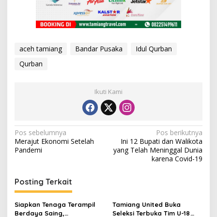
aceh tamiang
Bandar Pusaka
Idul Qurban
Qurban
Ikuti Kami
N
Pos sebelumnya
Pos berikutnya
Merajut Ekonomi Setelah
Ini 12 Bupati dan Walikota
a
Pandemi
yang Telah Meninggal Dunia
v
karena Covid-19
i
Posting Terkait
g
a
Siapkan Tenaga Terampil
Tamiang United Buka
s
Berdaya Saing,
Seleksi Terbuka Tim U-18