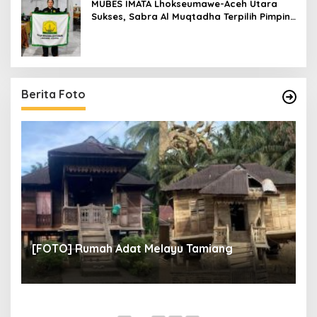
MUBES IMATA Lhokseumawe-Aceh Utara
Sukses, Sabra Al Muqtadha Terpilih Pimpin
Periode 2026–2027
Berita Foto
un
[
[FOTO] Rumah Adat Melayu Tamiang
Fi