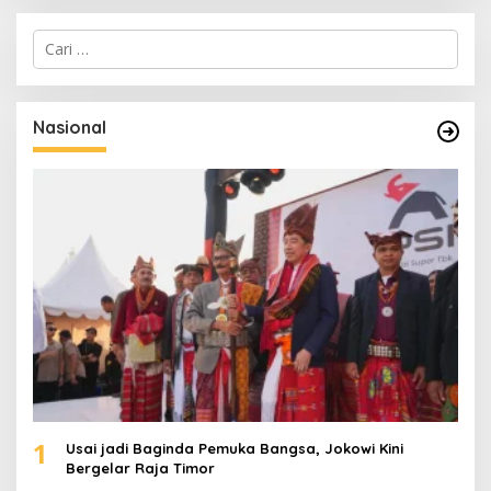
C
a
r
i
u
Nasional
n
t
u
k
:
1
Usai jadi Baginda Pemuka Bangsa, Jokowi Kini
Bergelar Raja Timor