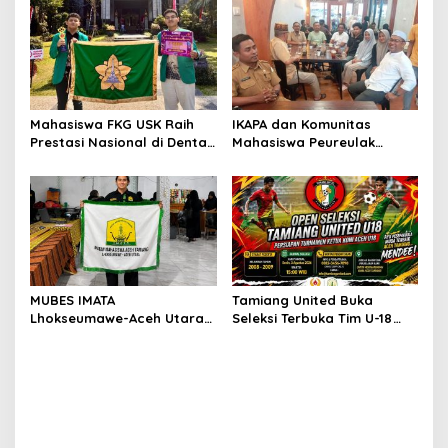
Tamiang Buka Pelatihan
Kerja 2026
Mahasiswa FKG USK Raih
IKAPA dan Komunitas
Prestasi Nasional di Dental
Mahasiswa Peureulak
Scientific Competition 2026
Dukung Pemekaran DOB
Peureulak Raya
MUBES IMATA
Tamiang United Buka
Lhokseumawe-Aceh Utara
Seleksi Terbuka Tim U-18
Sukses, Sabra Al Muqtadha
untuk Turnamen Ketua KONI
Terpilih Pimpin Periode
Aceh 2026
2026–2027