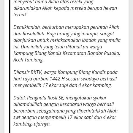
menyebut nama Allah atas rezeki yang
u
dikaruniakan Allah kepada mereka berupa hewan
r
ternak.
b
a
n
Demikianlah, berkurban merupakan perintah Allah
dan Rasulullah. Bagi orang yang mampu, sangat
dianjurkan untuk melaksanakan ibadah yang mulia
ini. Dan inilah yang telah ditunaikan warga
Kampung Blang Kandis Kecamatan Bandar Pusaka,
Aceh Tamiang.
Dilansir BKTV, warga Kampung Blang Kandis pada
hari raya qurban 1442 H secara swadaya berhasil
menyembelih 17 ekor sapi dan 4 ekor kambing.
Datok Penghulu Rusli SE, mengatakan syukur
alhamdulillah dengan kesadaran warga berhasil
berqurban sebagaimana yang diperintahkah Allah
swt dengan menyembelih 17 ekor sapi dan 4 ekor
kambing, ujarnya.