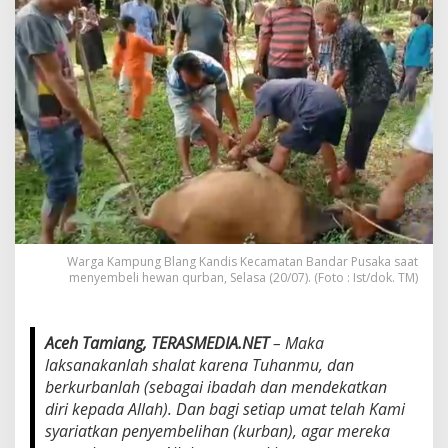
a
n
d
i
s
S
e
m
b
e
l
i
h
2
Warga Kampung Blang Kandis Kecamatan Bandar Pusaka saat
1
menyembeli hewan qurban, Selasa (20/07). (Foto : Ist/dok. TM)
E
k
o
r
Aceh Tamiang, TERASMEDIA.NET
– Maka
H
laksanakanlah shalat karena Tuhanmu, dan
e
berkurbanlah (sebagai ibadah dan mendekatkan
w
diri kepada Allah). Dan bagi setiap umat telah Kami
a
n
syariatkan penyembelihan (kurban), agar mereka
Q