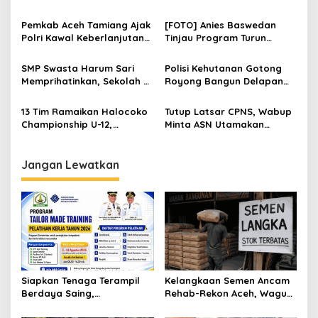
Disnakertrans Aceh
untuk Turnamen Ketua KONI
i
Tamiang Buka Pelatihan
Aceh 2026
Pemkab Aceh Tamiang Ajak
[FOTO] Anies Baswedan
p
Kerja 2026
Polri Kawal Keberlanjutan
Tinjau Program Turun
Pembangunan
Tangan Air Bersih di Bandar
o
Pusaka
SMP Swasta Harum Sari
Polisi Kehutanan Gotong
s
Memprihatinkan, Sekolah di
Royong Bangun Delapan
Pedalaman Aceh Tamiang
Huntap untuk Korban
Harapkan Revitalisasi
Banjir Aceh Tamiang
13 Tim Ramaikan Halocoko
Tutup Latsar CPNS, Wabup
Championship U-12,
Minta ASN Utamakan
Bangkitkan Semangat
Integritas dan Pelayanan
Sepak Bola Pascabanjir
Publik
Jangan Lewatkan
Siapkan Tenaga Terampil
Kelangkaan Semen Ancam
Berdaya Saing,
Rehab-Rekon Aceh, Wagub
Disnakertrans Aceh
Laporkan ke Mendagri