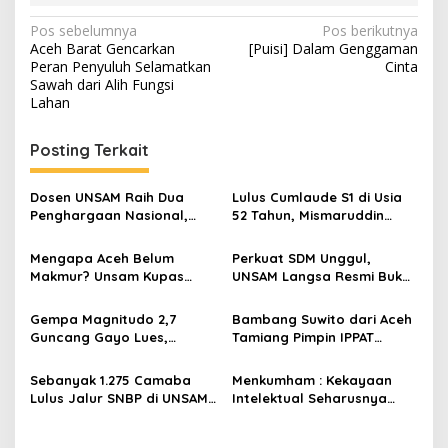
N
Pos sebelumnya
Pos berikutnya
Aceh Barat Gencarkan
[Puisi] Dalam Genggaman
a
Peran Penyuluh Selamatkan
Cinta
v
Sawah dari Alih Fungsi
Lahan
i
g
Posting Terkait
a
s
Dosen UNSAM Raih Dua
Lulus Cumlaude S1 di Usia
Penghargaan Nasional,
52 Tahun, Mismaruddin
i
Bukti Nyata Inovasi
Langsung Diganjar
p
Berdampak bagi
Beasiswa S2
Mengapa Aceh Belum
Perkuat SDM Unggul,
Masyarakat
Makmur? Unsam Kupas
UNSAM Langsa Resmi Buka
o
Paradoks Negeri Kaya
Program Magister Teknik
s
Sumber Daya
Mesin
Gempa Magnitudo 2,7
Bambang Suwito dari Aceh
Guncang Gayo Lues,
Tamiang Pimpin IPPAT
Terasa hingga Langsa
Pengda Aceh Timur Periode
2024–2027
Sebanyak 1.275 Camaba
Menkumham : Kekayaan
Lulus Jalur SNBP di UNSAM
Intelektual Seharusnya
Langsa
Menjadi Komponen Penting
Kebijakan Ekonomi