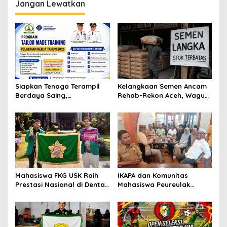
Nasional
Jangan Lewatkan
Siapkan Tenaga Terampil
Kelangkaan Semen Ancam
Berdaya Saing,
Rehab-Rekon Aceh, Wagub
Disnakertrans Aceh
Laporkan ke Mendagri
Tamiang Buka Pelatihan
Kerja 2026
Mahasiswa FKG USK Raih
IKAPA dan Komunitas
Prestasi Nasional di Dental
Mahasiswa Peureulak
Scientific Competition 2026
Dukung Pemekaran DOB
Peureulak Raya