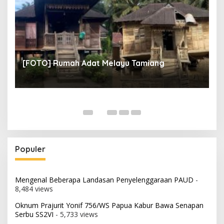
un
[
[FOTO] Rumah Adat Melayu Tamiang
Fi
Populer
Mengenal Beberapa Landasan Penyelenggaraan PAUD
-
8,484 views
Oknum Prajurit Yonif 756/WS Papua Kabur Bawa Senapan
Serbu SS2VI
- 5,733 views