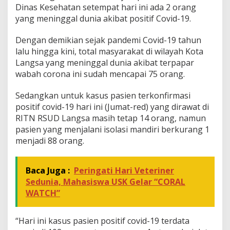
Dinas Kesehatan setempat hari ini ada 2 orang
b
yang meninggal dunia akibat positif Covid-19.
a
t
C
Dengan demikian sejak pandemi Covid-19 tahun
o
lalu hingga kini, total masyarakat di wilayah Kota
v
Langsa yang meninggal dunia akibat terpapar
i
wabah corona ini sudah mencapai 75 orang.
d
-
1
Sedangkan untuk kasus pasien terkonfirmasi
9
positif covid-19 hari ini (Jumat-red) yang dirawat di
RITN RSUD Langsa masih tetap 14 orang, namun
pasien yang menjalani isolasi mandiri berkurang 1
menjadi 88 orang.
Baca Juga :
Peringati Hari Veteriner
Sedunia, Mahasiswa USK Gelar “CORAL
WATCH”
“Hari ini kasus pasien positif covid-19 terdata