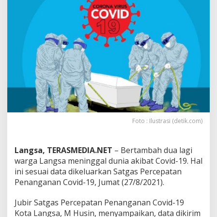
i
5
W
a
r
g
a
L
a
n
g
s
a
M
Foto : Ilustrasi (detik.com)
e
n
i
Langsa, TERASMEDIA.NET
– Bertambah dua lagi
n
warga Langsa meninggal dunia akibat Covid-19. Hal
g
ini sesuai data dikeluarkan Satgas Percepatan
g
Penanganan Covid-19, Jumat (27/8/2021).
a
l
A
Jubir Satgas Percepatan Penanganan Covid-19
k
Kota Langsa, M Husin, menyampaikan, data dikirim
i