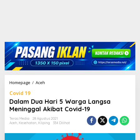
Homepage
/
Aceh
D
a
Covid 19
l
a
Dalam Dua Hari 5 Warga Langsa
m
Meninggal Akibat Covid-19
D
u
Teras Media
28 Agustus 2021
a
Aceh
,
Kesehatan
,
Kliping
334 Dilihat
H
a
r