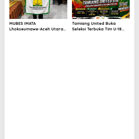
MUBES IMATA
Tamiang United Buka
Lhokseumawe-Aceh Utara
Seleksi Terbuka Tim U-18
Sukses, Sabra Al Muqtadha
untuk Turnamen Ketua KONI
Terpilih Pimpin Periode
Aceh 2026
2026–2027