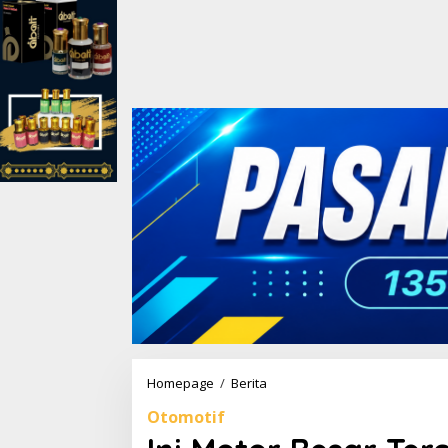
Homepage
/
Berita
I
n
Otomotif
i
M