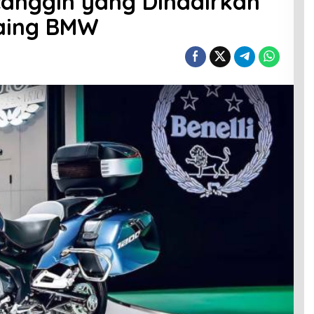
rcanggih yang Dihadirkan
saing BMW