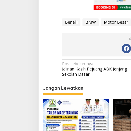
Benelli
BMW
Motor Besar
I
N
Pos sebelumnya
Jalinan Kasih Pejuang ABK Jenjang
a
Sekolah Dasar
v
i
Jangan Lewatkan
g
a
s
i
p