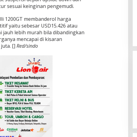
tur sesuai keinginan pengemudi.
elli 1200GT membanderol harga
itif yaitu sebesar USD15.426 atau
ni jauh lebih murah bila dibandingkan
ganya mencapai di kisaran
juta. []
Red/sindo
[FOTO] Anies Baswedan Tinjau
Program Turun Tangan Air Bersih
di Bandar Pusaka