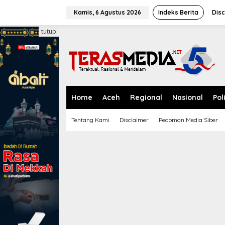
L
e
Kamis, 6 Agustus 2026
Indeks Berita
Disc
w
a
tutup
t
i
k
e
k
o
n
Home
Aceh
Regional
Nasional
Pol
t
e
Tentang Kami
Disclaimer
Pedoman Media Siber
n