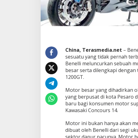
h
a
d
i
r
k
a
n
B
China, Terasmedia.net
– Bene
e
sesuatu yang tidak pernah ter
n
Benelli meluncurkan sebuah m
e
l
besar serta dilengkapi dengan 
l
1200GT.
i
s
Motor besar yang dihadirkan ol
e
yang berpusat di kota Pesaro di
b
a
baru bagi konsumen motor su
g
Kawasaki Concours 14.
a
i
Motor ini bukan hanya akan me
P
dibuat oleh Benelli dari segi uk
e
s
sektor dapur pacunya. Motor b