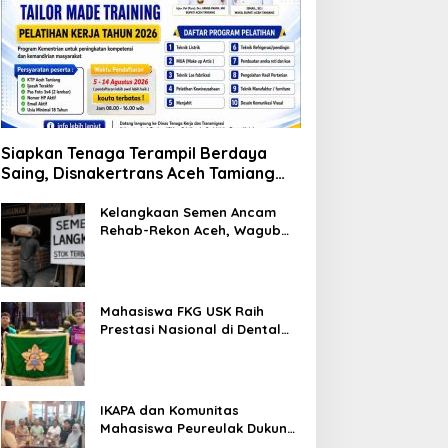
Siapkan Tenaga Terampil Berdaya
Saing, Disnakertrans Aceh Tamiang
Buka Pelatihan Kerja 2026
Kelangkaan Semen Ancam
Rehab-Rekon Aceh, Wagub
Laporkan ke Mendagri
Mahasiswa FKG USK Raih
Prestasi Nasional di Dental
Scientific Competition 2026
IKAPA dan Komunitas
Mahasiswa Peureulak Dukung
Pemekaran DOB Peureulak