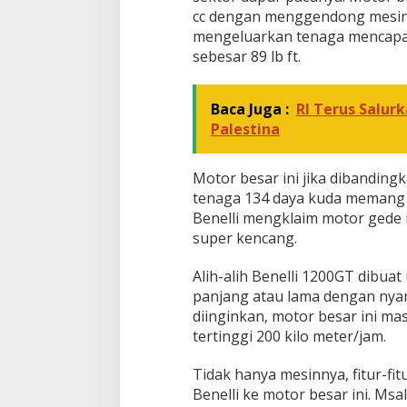
a
cc dengan menggendong mesin 3 
i
mengeluarkan tenaga mencapai
n
sebesar 89 lb ft.
g
B
M
Baca Juga :
RI Terus Salu
W
Palestina
Motor besar ini jika dibandin
tenaga 134 daya kuda memang d
Benelli mengklaim motor gede i
super kencang.
Alih-alih Benelli 1200GT dibu
panjang atau lama dengan nyam
diinginkan, motor besar ini m
tertinggi 200 kilo meter/jam.
Tidak hanya mesinnya, fitur-fit
Benelli ke motor besar ini. Msa