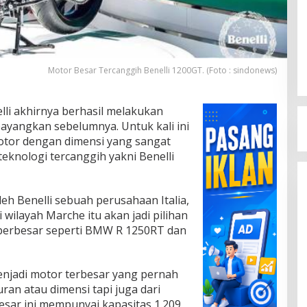
Motor Besar Tercanggih Benelli 1200GT. (Foto : sindonews)
lli akhirnya berhasil melakukan
bayangkan sebelumnya. Untuk kali ini
otor dengan dimensi yang sangat
teknologi tercanggih yakni Benelli
eh Benelli sebuah perusahaan Italia,
 wilayah Marche itu akan jadi pilihan
perbesar seperti BMW R 1250RT dan
njadi motor terbesar yang pernah
uran atau dimensi tapi juga dari
esar ini mempunyai kapasitas 1.209