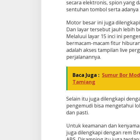
secara elektronis, spion yang
sentuhan tombol serta adanya 
Motor besar ini juga dilengkap
Dan layar tersebut jauh lebih b
Melaluui layar 15 inci ini pen
bermacam-macam fitur hiburan d
adalah akses tampilan live pe
perjalanannya.
Baca Juga :
Sumur Bor Mod
Tamiang
Selain itu juga dilengkapi de
pengemudi bisa mengetahui lo
dan pasti.
Untuk keamanan dan kenyamana
juga dilengkapi dengan rem Br
ABS. Disamping itu juga terda