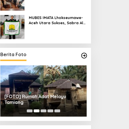
Raya
MUBES IMATA Lhokseumawe-
Aceh Utara Sukses, Sabra Al
Muqtadha Terpilih Pimpin
Periode 2026–2027
Berita Foto
[FOTO] Rumah Adat Melayu
[FOTO] Tunas Mu
Tamiang
Perempat Final