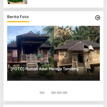
Berita Foto
un
[
[FOTO] Rumah Adat Melayu Tamiang
Fi