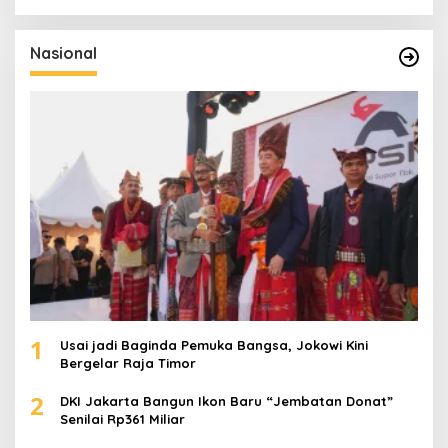
r
i
u
Nasional
n
t
u
k
:
1
Usai jadi Baginda Pemuka Bangsa, Jokowi Kini
Bergelar Raja Timor
2
DKI Jakarta Bangun Ikon Baru “Jembatan Donat”
Senilai Rp361 Miliar