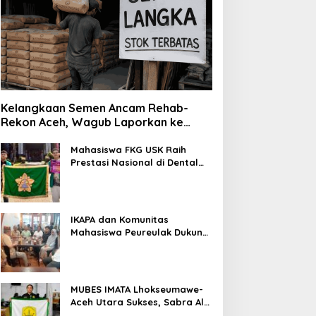
Kelangkaan Semen Ancam Rehab-
Rekon Aceh, Wagub Laporkan ke
Mendagri
Mahasiswa FKG USK Raih
Prestasi Nasional di Dental
Scientific Competition 2026
IKAPA dan Komunitas
Mahasiswa Peureulak Dukung
Pemekaran DOB Peureulak
Raya
MUBES IMATA Lhokseumawe-
Aceh Utara Sukses, Sabra Al
Muqtadha Terpilih Pimpin