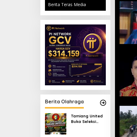
Berita Teras Media
Berita Olahraga
Tamiang United
Buka Seleksi
Terbuka Tim U-18
untuk Turnamen