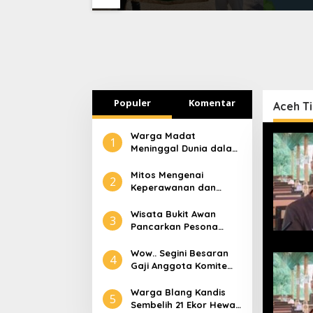
 Mendagri
Scientific Competition
Lebih 
2026
Populer
Komentar
Aceh T
Warga Madat
1
Meninggal Dunia dalam
Peristiwa Kebakaran
Mitos Mengenai
2
Keperawanan dan
Selaput Dara
Wisata Bukit Awan
3
Pancarkan Pesona
Pariwisata Aceh
Tamiang
Wow.. Segini Besaran
4
Gaji Anggota Komite
Tapera
Warga Blang Kandis
5
Sembelih 21 Ekor Hewan