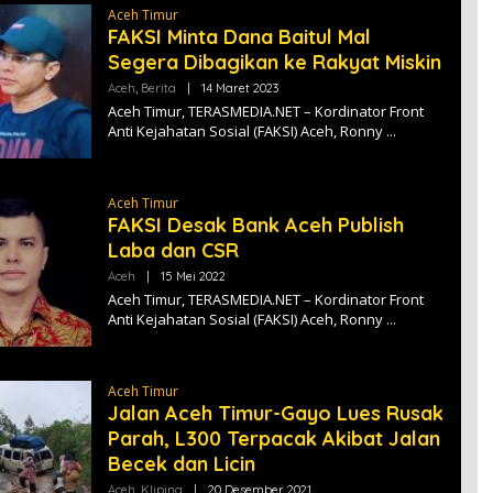
A
Aceh Timur
S
FAKSI Minta Dana Baitul Mal
M
E
Segera Dibagikan ke Rakyat Miskin
D
I
Aceh
,
Berita
|
14 Maret 2023
O
A
L
Aceh Timur, TERASMEDIA.NET – Kordinator Front
E
Anti Kejahatan Sosial (FAKSI) Aceh, Ronny
H
T
E
R
A
Aceh Timur
S
FAKSI Desak Bank Aceh Publish
M
E
Laba dan CSR
D
I
Aceh
|
15 Mei 2022
O
A
L
Aceh Timur, TERASMEDIA.NET – Kordinator Front
E
Anti Kejahatan Sosial (FAKSI) Aceh, Ronny
H
T
E
R
A
Aceh Timur
S
Jalan Aceh Timur-Gayo Lues Rusak
M
E
Parah, L300 Terpacak Akibat Jalan
D
Becek dan Licin
I
A
Aceh
,
Kliping
|
20 Desember 2021
O