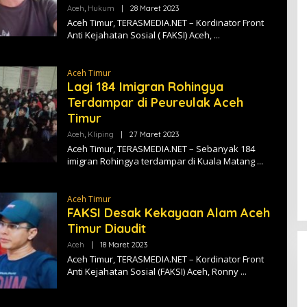
A
Aceh
,
Hukum
|
28 Maret 2023
O
L
Aceh Timur, TERASMEDIA.NET – Kordinator Front
E
Anti Kejahatan Sosial ( FAKSI) Aceh,
H
T
E
R
Aceh Timur
A
Lagi 184 Imigran Rohingya
S
M
Terdampar di Peureulak Aceh
E
D
Timur
I
A
Aceh
,
Kliping
|
27 Maret 2023
O
L
Aceh Timur, TERASMEDIA.NET – Sebanyak 184
E
imigran Rohingya terdampar di Kuala Matang
H
T
E
R
Aceh Timur
A
FAKSI Desak Kekayaan Alam Aceh
S
M
Timur Diaudit
E
D
Aceh
|
18 Maret 2023
O
I
L
Aceh Timur, TERASMEDIA.NET – Kordinator Front
A
E
Anti Kejahatan Sosial (FAKSI) Aceh, Ronny
H
T
E
R