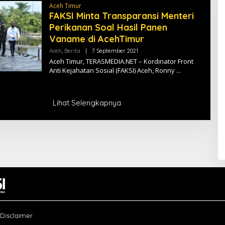
R
Aceh Timur
A
FAKSI Minta Transparansi Menteri
S
M
Perikanan Soal Hasil Panen
E
D
Vaname di AcehTimur
I
A
Aceh
,
Berita
|
7 September 2021
O
L
Aceh Timur, TERASMEDIA.NET – Kordinator Front
E
Anti Kejahatan Sosial (FAKSI) Aceh, Ronny
H
T
E
R
A
Lihat Selengkapnya
S
M
E
D
I
A
Disclaimer