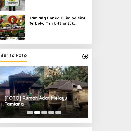
Periode 2026–2027
Tamiang United Buka Seleksi
Terbuka Tim U-18 untuk
Turnamen Ketua KONI Aceh
2026
Berita Foto
[FOTO] Rumah Adat Melayu
[FOTO] Tunas Mu
Tamiang
Perempat Final