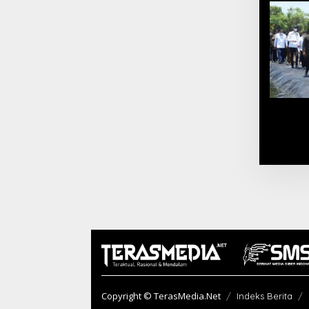
Copyright © TerasMedia.Net
Indeks Berita