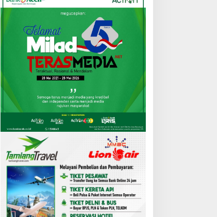
Aceh
,
Berita
Bupati Al-Farlaky Lantik 29 Ke
Kepala Puskesmas
Agustus 2026
UBES IMATA
Kelangkaan Semen Ancam
hokseumawe-Aceh Utara
Rehab-Rekon Aceh, Wagub