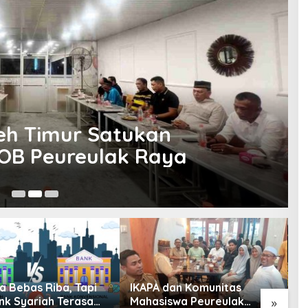
eh Timur Satukan
OB Peureulak Raya
1 
a Bebas Riba, Tapi
IKAPA dan Komunitas
M
nk Syariah Terasa
Mahasiswa Peureulak
L
»