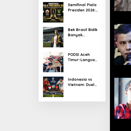
Ketua KONI Aceh
Semifinal Piala
2026
Presiden 2026:
Persib Jumpa
Persija,
Persebaya
Bek Brasil Bidik
Tantang Arema
Banyak
Kemenangan
Bersama
Persiraja
PODSI Aceh
Timur-Langsa
Bersinergi Cetak
Atlet Dayung
Berprestasi
Indonesia vs
Vietnam: Duel
Panas
Pakansari,
Garuda
Diprediksi
Menang Tipis