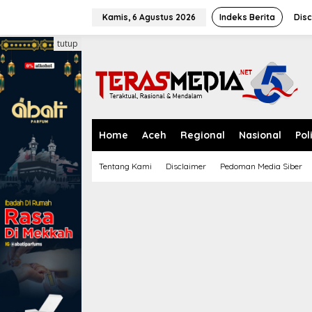
L
e
Kamis, 6 Agustus 2026
Indeks Berita
Disc
w
a
tutup
t
i
k
e
k
o
n
Home
Aceh
Regional
Nasional
Pol
t
e
Tentang Kami
Disclaimer
Pedoman Media Siber
n