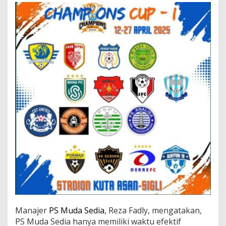
k
a
P
u
a
s
a
B
e
r
s
a
m
a
Manajer
PS Muda Sedia
, Reza Fadly, mengatakan,
PS Muda Sedia hanya memiliki waktu efektif