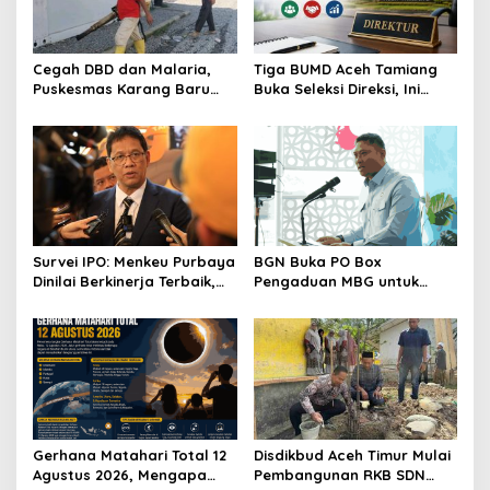
Cegah DBD dan Malaria,
Tiga BUMD Aceh Tamiang
Puskesmas Karang Baru
Buka Seleksi Direksi, Ini
Fogging Kawasan Huntara
Syarat dan Jadwal
Pendaftarannya
Survei IPO: Menkeu Purbaya
BGN Buka PO Box
Dinilai Berkinerja Terbaik,
Pengaduan MBG untuk
Teddy dan Bahlil Masuk
Internal, Mitra dan
Tiga Besar
Masyarakat
Gerhana Matahari Total 12
Disdikbud Aceh Timur Mulai
Agustus 2026, Mengapa
Pembangunan RKB SDN