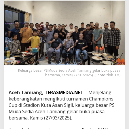
a
n
g
k
a
t
a
n
k
e
T
u
r
Keluarga besar PS Muda Sedia Aceh Tamiang gelar buka puasa
n
bersama, Kamis (27/03/2025). (Photo/dok. TM)
a
m
e
Aceh Tamiang,
TERASMEDIA.NET
– Menjelang
n
C
keberangkatan mengikuti turnamen Champions
h
Cup di Stadion Kuta Asan Sigli, keluarga besar PS
a
Muda Sedia Aceh Tamiang gelar buka puasa
m
bersama, Kamis (27/03/2025).
p
i
o