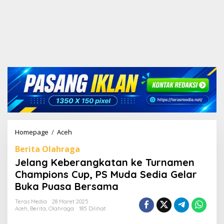
Homepage
/
Aceh
J
e
Berita Olahraga
l
a
Jelang Keberangkatan ke Turnamen
n
Champions Cup, PS Muda Sedia Gelar
g
Buka Puasa Bersama
K
e
Teras Media
28 Maret 2025
b
Aceh
,
Berita
,
Olahraga
185 Dilihat
e
r