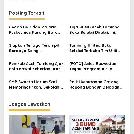
i
g
Posting Terkait
a
s
Cegah DBD dan Malaria,
Tiga BUMD Aceh Tamiang
Puskesmas Karang Baru
Buka Seleksi Direksi, Ini
i
Fogging Kawasan Huntara
Syarat dan Jadwal
p
Pendaftarannya
Siapkan Tenaga Terampil
Tamiang United Buka
Berdaya Saing,
Seleksi Terbuka Tim U-18
o
Disnakertrans Aceh
untuk Turnamen Ketua KONI
s
Tamiang Buka Pelatihan
Aceh 2026
Pemkab Aceh Tamiang Ajak
[FOTO] Anies Baswedan
Kerja 2026
Polri Kawal Keberlanjutan
Tinjau Program Turun
Pembangunan
Tangan Air Bersih di Bandar
Pusaka
SMP Swasta Harum Sari
Polisi Kehutanan Gotong
Memprihatinkan, Sekolah di
Royong Bangun Delapan
Pedalaman Aceh Tamiang
Huntap untuk Korban
Harapkan Revitalisasi
Banjir Aceh Tamiang
Jangan Lewatkan