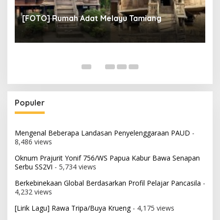
un
[
[FOTO] Rumah Adat Melayu Tamiang
Fi
Populer
Mengenal Beberapa Landasan Penyelenggaraan PAUD
-
8,486 views
Oknum Prajurit Yonif 756/WS Papua Kabur Bawa Senapan
Serbu SS2VI
- 5,734 views
Berkebinekaan Global Berdasarkan Profil Pelajar Pancasila
-
4,232 views
[Lirik Lagu] Rawa Tripa/Buya Krueng
- 4,175 views