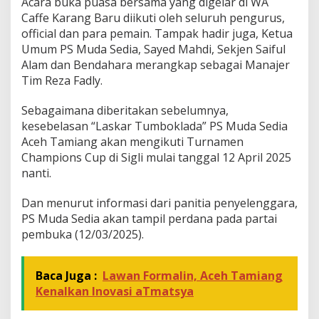
Acara buka puasa bersama yang digelar di WA
n
Caffe Karang Baru diikuti oleh seluruh pengurus,
s
official dan para pemain. Tampak hadir juga, Ketua
C
Umum PS Muda Sedia, Sayed Mahdi, Sekjen Saiful
u
p
Alam dan Bendahara merangkap sebagai Manajer
,
Tim Reza Fadly.
P
S
Sebagaimana diberitakan sebelumnya,
M
kesebelasan “Laskar Tumboklada” PS Muda Sedia
u
d
Aceh Tamiang akan mengikuti Turnamen
a
Champions Cup di Sigli mulai tanggal 12 April 2025
S
nanti.
e
d
Dan menurut informasi dari panitia penyelenggara,
i
a
PS Muda Sedia akan tampil perdana pada partai
G
pembuka (12/03/2025).
e
l
a
Baca Juga :
Lawan Formalin, Aceh Tamiang
r
Kenalkan Inovasi aTmatsya
B
u