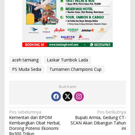
aceh tamiang
Laskar Tumbok Lada
PS Muda Sedia
Turnamen Champions Cup
Ikuti Kami
N
Pos sebelumnya
Pos berikutnya
Kementan dan BPOM
Bupati Armia, Gedung CT-
a
Kembangkan Obat Herbal,
SCAN Akan Dibangun Tahun
v
Dorong Potensi Ekonomi
ini
Rp300 Triliun