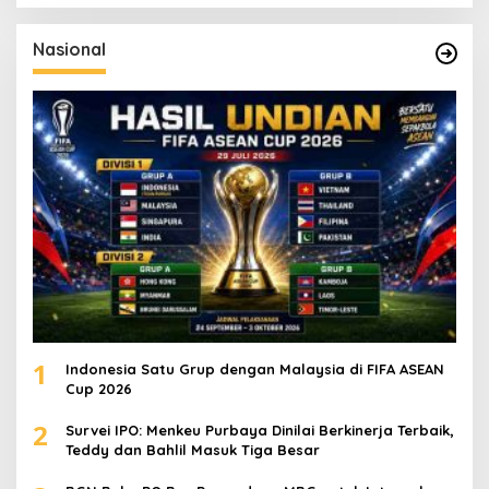
r
i
u
Nasional
n
t
u
k
:
1
Indonesia Satu Grup dengan Malaysia di FIFA ASEAN
Cup 2026
2
Survei IPO: Menkeu Purbaya Dinilai Berkinerja Terbaik,
Teddy dan Bahlil Masuk Tiga Besar