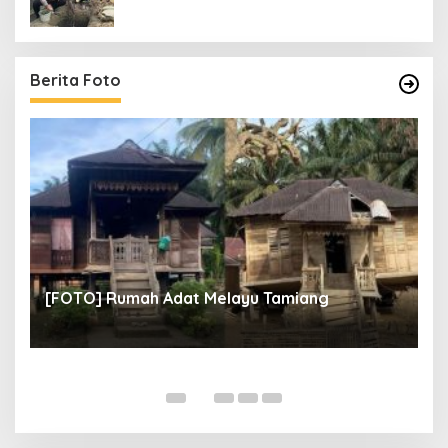
Berita Foto
un
[
[FOTO] Rumah Adat Melayu Tamiang
Fi