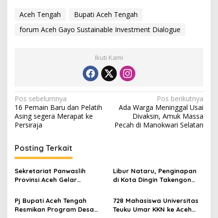
Aceh Tengah
Bupati Aceh Tengah
forum Aceh Gayo Sustainable Investment Dialogue
Ikuti Kami
N
Pos sebelumnya
Pos berikutnya
16 Pemain Baru dan Pelatih
Ada Warga Meninggal Usai
a
Asing segera Merapat ke
Divaksin, Amuk Massa
v
Persiraja
Pecah di Manokwari Selatan
i
Posting Terkait
g
a
Sekretariat Panwaslih
Libur Nataru, Penginapan
s
Provinsi Aceh Gelar
di Kota Dingin Takengon
Rekonsiliasi Keuangan
Full Booked
i
Pj Bupati Aceh Tengah
728 Mahasiswa Universitas
p
Resmikan Program Desa
Teuku Umar KKN ke Aceh