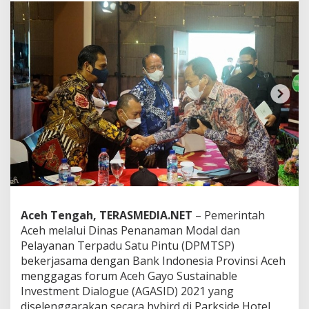
c
e
h
d
a
n
B
I
g
e
l
a
r
F
o
r
u
Aceh Tengah, TERASMEDIA.NET
– Pemerintah
m
Aceh melalui Dinas Penanaman Modal dan
A
Pelayanan Terpadu Satu Pintu (DPMTSP)
c
e
bekerjasama dengan Bank Indonesia Provinsi Aceh
h
menggagas forum Aceh Gayo Sustainable
G
Investment Dialogue (AGASID) 2021 yang
a
diselenggarakan secara hybird di Parkside Hotel,
y