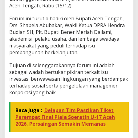
o
Aceh Tengah, Rabu (15/12).
S
u
Forum ini turut dihadiri oleh Bupati Aceh Tengah,
s
Drs. Shabela Abubakar, Wakil Ketua DPRA Hendra
t
Budian SH, Plt. Bupati Bener Meriah Dailami,
a
i
akademisi, pelaku usaha, dan lembaga swadaya
n
masyarakat yang peduli terhadap isu
a
pembangunan berkelanjutan.
b
l
Tujuan di selenggarakannya forum ini adalah
e
I
sebagai wadah bertukar pikiran terkait isu
n
investasi berwawasan lingkungan yang berdampak
v
terhadap sosial serta pengelolaan managemen
e
korporasi yang baik.
s
t
m
Baca Juga :
Delapan Tim Pastikan Tiket
e
n
Perempat Final Piala Soeratin U-17 Aceh
t
2026, Persaingan Semakin Memanas
D
i