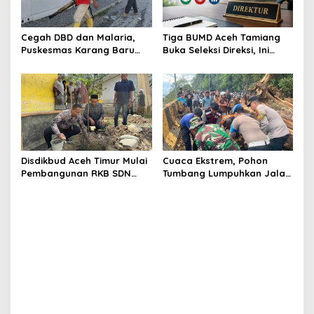
Cegah DBD dan Malaria,
Tiga BUMD Aceh Tamiang
Puskesmas Karang Baru
Buka Seleksi Direksi, Ini
Fogging Kawasan Huntara
Syarat dan Jadwal
Pendaftarannya
Disdikbud Aceh Timur Mulai
Cuaca Ekstrem, Pohon
Pembangunan RKB SDN
Tumbang Lumpuhkan Jalan
Tanah Rata Peureulak
Nasional Tapaktuan-
Pasca Banjir
Blangpidie