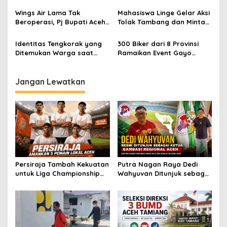
Mandiri Energi di
Tengah
o
Pemukiman Nosar
Wings Air Lama Tak
Mahasiswa Linge Gelar Aksi
s
Beroperasi, Pj Bupati Aceh
Tolak Tambang dan Minta
Tengah Temui Lion Group
PT LMR Hengkang dari Aceh
Tengah
Identitas Tengkorak yang
300 Biker dari 8 Provinsi
Ditemukan Warga saat
Ramaikan Event Gayo
Gotong Royong di Aceh
Enduro 2021
Tengah Terungkap
Jangan Lewatkan
Persiraja Tambah Kekuatan
Putra Nagan Raya Dedi
untuk Liga Championship
Wahyuvan Ditunjuk sebagai
2026/2027, Lima Talenta
Ketua GAMBASI Regional
Lokal Aceh Resmi Dikontrak
Aceh