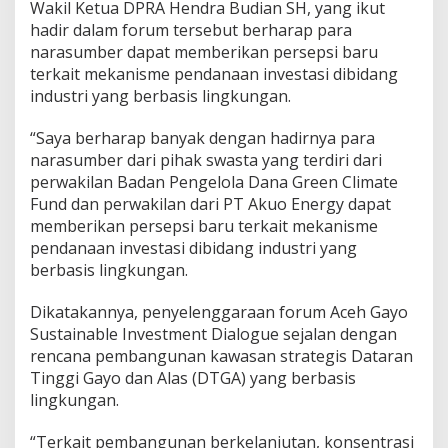
a
Wakil Ketua DPRA Hendra Budian SH, yang ikut
l
hadir dalam forum tersebut berharap para
o
narasumber dapat memberikan persepsi baru
g
u
terkait mekanisme pendanaan investasi dibidang
e
industri yang berbasis lingkungan.
“Saya berharap banyak dengan hadirnya para
narasumber dari pihak swasta yang terdiri dari
perwakilan Badan Pengelola Dana Green Climate
Fund dan perwakilan dari PT Akuo Energy dapat
memberikan persepsi baru terkait mekanisme
pendanaan investasi dibidang industri yang
berbasis lingkungan.
Dikatakannya, penyelenggaraan forum Aceh Gayo
Sustainable Investment Dialogue sejalan dengan
rencana pembangunan kawasan strategis Dataran
Tinggi Gayo dan Alas (DTGA) yang berbasis
lingkungan.
“Terkait pembangunan berkelanjutan, konsentrasi