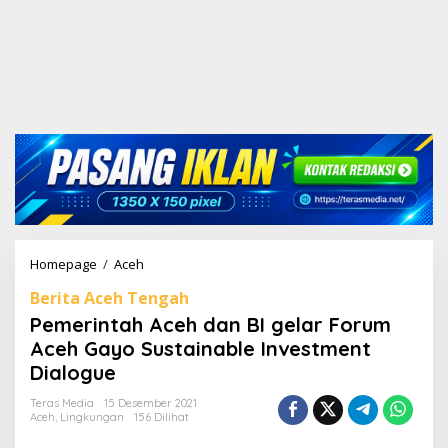
Homepage
/
Aceh
P
e
Berita Aceh Tengah
m
e
Pemerintah Aceh dan BI gelar Forum
r
Aceh Gayo Sustainable Investment
i
Dialogue
n
t
Teras Media
15 Desember 2021
a
Aceh
,
Lingkungan
156 Dilihat
h
A