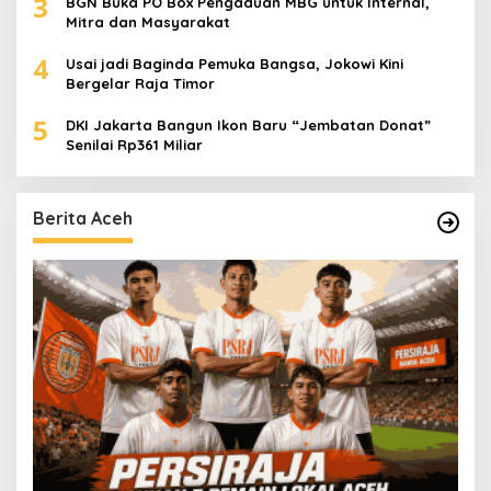
3
BGN Buka PO Box Pengaduan MBG untuk Internal,
Mitra dan Masyarakat
4
Usai jadi Baginda Pemuka Bangsa, Jokowi Kini
Bergelar Raja Timor
5
DKI Jakarta Bangun Ikon Baru “Jembatan Donat”
Senilai Rp361 Miliar
Berita Aceh