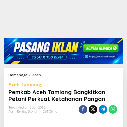
Homepage
/
Aceh
P
e
Aceh Tamiang
m
k
Pemkab Aceh Tamiang Bangkitkan
a
Petani Perkuat Ketahanan Pangan
b
A
Teras Media
6 Juli 2026
c
Aceh
,
Berita
,
Ekonomi
263 Dilihat
e
h
T