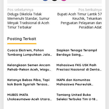
N
Pos sebelumnya
Pos berikutnya
Diduga Dikelola Tidak
Bupati Aceh Timur Lantik 57
a
Memenuhi Standar, Sumur
Keuchik, Tekankan
v
Minyak Tradisional di Aceh
Penguatan Pelayanan dan
Timur Terbakar
Peradilan Adat
i
g
Posting Terkait
a
s
Cuaca Ekstrem, Pohon
Siapkan Tenaga Terampil
Tumbang Lumpuhkan Jalan
Berdaya Saing,
i
Nasional Tapaktuan-
Disnakertrans Aceh
p
Blangpidie
Tamiang Buka Pelatihan
Kelangkaan Semen Ancam
Mahasiswa FKG USK Raih
Kerja 2026
Rehab-Rekon Aceh, Wagub
Prestasi Nasional di Dental
o
Laporkan ke Mendagri
Scientific Competition 2026
s
Katanya Bebas Riba, Tapi
IKAPA dan Komunitas
kok Bank Syariah Terasa
Mahasiswa Peureulak
Lebih Mahal?
Dukung Pemekaran DOB
Peureulak Raya
MUBES IMATA
Tamiang United Buka
Lhokseumawe-Aceh Utara
Seleksi Terbuka Tim U-18
Sukses, Sabra Al Muqtadha
untuk Turnamen Ketua KONI
Terpilih Pimpin Periode
Aceh 2026