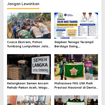
2026–2027
Jangan Lewatkan
Cuaca Ekstrem, Pohon
Siapkan Tenaga Terampil
Tumbang Lumpuhkan Jalan
Berdaya Saing,
Nasional Tapaktuan-
Disnakertrans Aceh
Blangpidie
Tamiang Buka Pelatihan
Kerja 2026
Kelangkaan Semen Ancam
Mahasiswa FKG USK Raih
Rehab-Rekon Aceh, Wagub
Prestasi Nasional di Dental
Laporkan ke Mendagri
Scientific Competition 2026