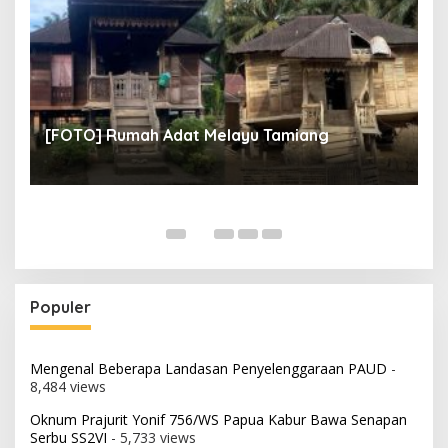
un
[
[FOTO] Rumah Adat Melayu Tamiang
Fi
Populer
Mengenal Beberapa Landasan Penyelenggaraan PAUD
-
8,484 views
Oknum Prajurit Yonif 756/WS Papua Kabur Bawa Senapan
Serbu SS2VI
- 5,733 views