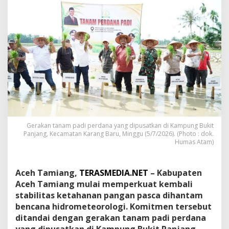
a
m
i
a
n
g
B
a
n
g
k
i
t
Gerakan tanam padi perdana yang dipusatkan di Kampung Bukit
k
Panjang, Kecamatan Karang Baru, Minggu (5/7/2026). (Photo : dok.
a
Humas Atam)
n
P
e
Aceh Tamiang,
TERASMEDIA.NET
– Kabupaten
t
a
Aceh Tamiang mulai memperkuat kembali
n
stabilitas ketahanan pangan pasca dihantam
i
bencana hidrometeorologi. Komitmen tersebut
P
ditandai dengan gerakan tanam padi perdana
e
r