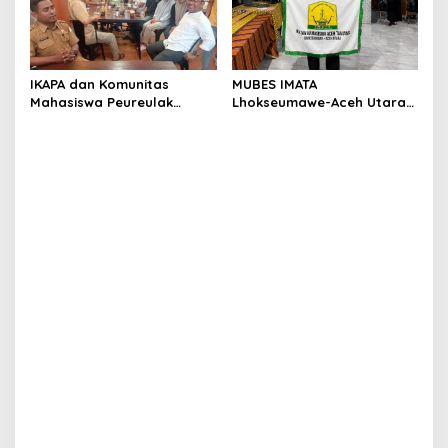
IKAPA dan Komunitas
MUBES IMATA
Mahasiswa Peureulak
Lhokseumawe-Aceh Utara
Dukung Pemekaran DOB
Sukses, Sabra Al Muqtadha
Peureulak Raya
Terpilih Pimpin Periode
2026–2027