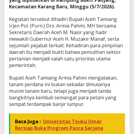
yang dipusatkan di Kampung Bukit Panjang,
k
Kecamatan Karang Baru, Minggu (5/7/2026).
u
a
Kegiatan tersebut dihadiri Bupati Aceh Tamiang
t
Irjen Pol. (Purn.) Drs. Armia Pahmi, MH bersama
K
Sekretaris Daerah Aceh M. Nasir yang hadir
e
t
mewakili Gubernur Aceh H. Muzakir Manaf, serta
a
sejumlah pejabat terkait. Kehadiran para pimpinan
h
daerah itu menjadi bukti bahwa pemulihan sektor
a
pertanian menjadi salah satu prioritas utama
n
a
pemerintah.
n
P
Bupati Aceh Tamiang Armia Pahmi mengatakan,
a
tanam perdana ini bukan sekadar dimulainya
n
musim tanam baru, tetapi juga menjadi tanda
g
a
bangkitnya kembali semangat para petani yang
n
sempat terdampak banjir lumpur.
Baca Juga :
Universitas Teuku Umar
Bersiap Buka Program Pasca Sarjana