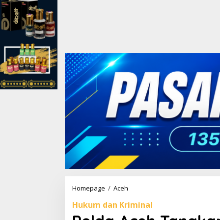
Homepage
/
Aceh
P
o
Hukum dan Kriminal
l
d