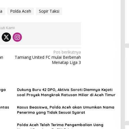
a
Polda Aceh
Sopir Taksi
kuti Kami
Pos berikutnya
an
Tamiang United FC mulai Berbenah
Menatap Liga 3
uga
Dukung Buru 42 DPO, Aktivis Soroti Diamnya Kejati
soal Proyek Mangkrak Ratusan Miliar di Aceh Timur
[FOTO] Anies Baswedan Tinjau
Program Turun Tangan Air Bersih
antas
Kasus Beasiswa, Polda Aceh akan Umumkan Nama
di Bandar Pusaka
Penerima yang Tidak Sesuai Syarat
Polda Aceh Telah Terima Pengembalian Uang