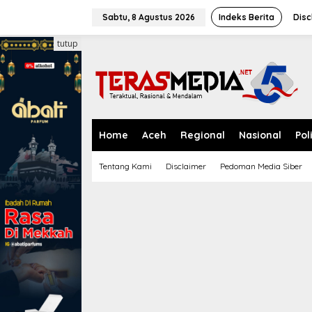
L
e
Sabtu, 8 Agustus 2026
Indeks Berita
Disc
w
a
tutup
t
i
k
e
k
o
n
Home
Aceh
Regional
Nasional
Pol
t
e
Tentang Kami
Disclaimer
Pedoman Media Siber
n