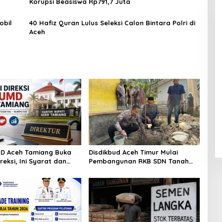
Korupsi Beasiswa Rp791,7 Juta
obil
40 Hafiz Quran Lulus Seleksi Calon Bintara Polri di
Aceh
D Aceh Tamiang Buka
Disdikbud Aceh Timur Mulai
ireksi, Ini Syarat dan
Pembangunan RKB SDN Tanah
Pendaftarannya
Rata Peureulak Pasca Banjir