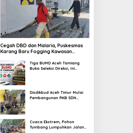
Cegah DBD dan Malaria, Puskesmas
Karang Baru Fogging Kawasan
Huntara
Tiga BUMD Aceh Tamiang
Buka Seleksi Direksi, Ini
Syarat dan Jadwal
Pendaftarannya
Disdikbud Aceh Timur Mulai
Pembangunan RKB SDN
Tanah Rata Peureulak Pasca
Banjir
Cuaca Ekstrem, Pohon
Tumbang Lumpuhkan Jalan
Nasional Tapaktuan-