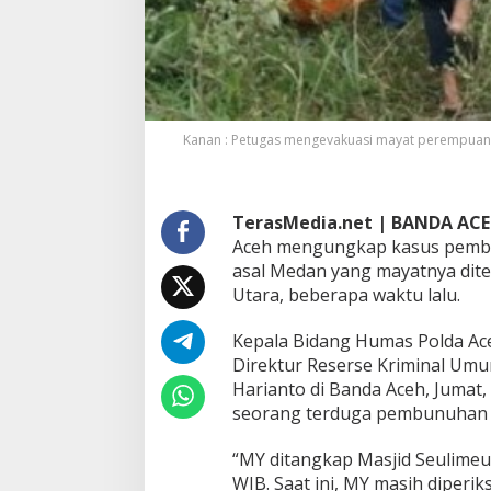
u
h
W
a
n
i
t
Kanan : Petugas mengevakuasi mayat perempuan ta
a
y
a
n
TerasMedia.net | BANDA AC
g
Aceh mengungkap kasus pembun
D
i
asal Medan yang mayatnya dite
t
Utara, beberapa waktu lalu.
e
m
Kepala Bidang Humas Polda Ac
u
Direktur Reserse Kriminal Um
k
a
Harianto di Banda Aceh, Jumat
n
seorang terduga pembunuhan b
d
i
“MY ditangkap Masjid Seulimeum
G
WIB. Saat ini, MY masih diperiks
u