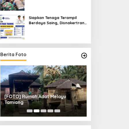
Blangpidie
Siapkan Tenaga Terampil
Berdaya Saing, Disnakertrans
Aceh Tamiang Buka Pelatihan
Kerja 2026
Berita Foto
[FOTO] Rumah Adat Melayu
[FOTO] Tunas Mu
Tamiang
Perempat Final