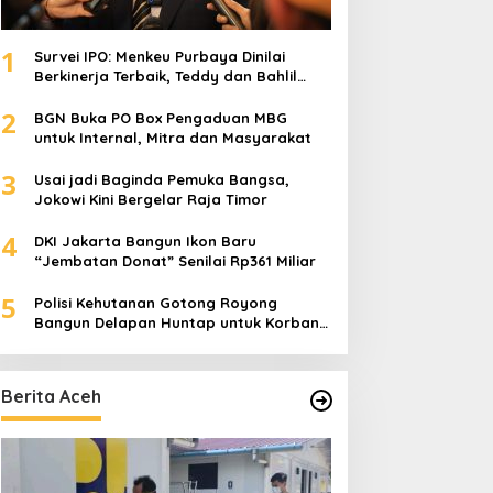
1
Survei IPO: Menkeu Purbaya Dinilai
Berkinerja Terbaik, Teddy dan Bahlil
Masuk Tiga Besar
2
BGN Buka PO Box Pengaduan MBG
untuk Internal, Mitra dan Masyarakat
3
Usai jadi Baginda Pemuka Bangsa,
Jokowi Kini Bergelar Raja Timor
4
DKI Jakarta Bangun Ikon Baru
“Jembatan Donat” Senilai Rp361 Miliar
5
Polisi Kehutanan Gotong Royong
Bangun Delapan Huntap untuk Korban
Banjir Aceh Tamiang
Berita Aceh