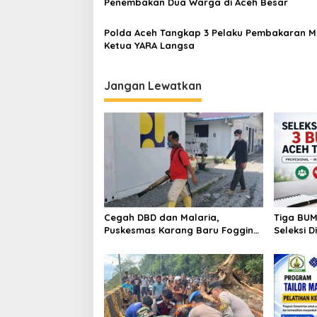
Penembakan Dua Warga di Aceh Besar
s
Polda Aceh Tangkap 3 Pelaku Pembakaran M
Ketua YARA Langsa
Jangan Lewatkan
Cegah DBD dan Malaria,
Tiga BUM
Puskesmas Karang Baru Fogging
Seleksi D
Kawasan Huntara
Jadwal 