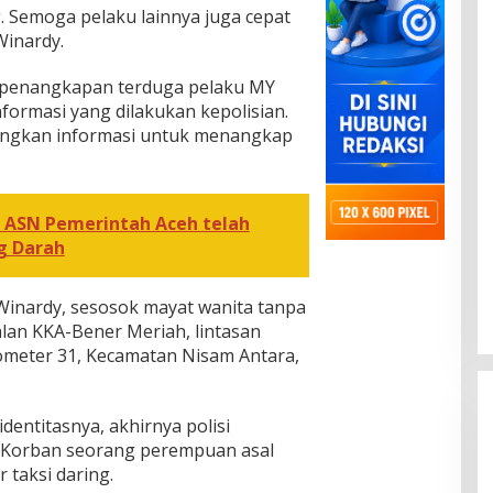
g. Semoga pelaku lainnya juga cepat
Winardy.
 penangkapan terduga pelaku MY
ormasi yang dilakukan kepolisian.
angkan informasi untuk menangkap
 ASN Pemerintah Aceh telah
g Darah
Winardy, sesosok mayat wanita tanpa
Jalan KKA-Bener Meriah, lintasan
lometer 31, Kecamatan Nisam Antara,
identitasnya, akhirnya polisi
 Korban seorang perempuan asal
 taksi daring.