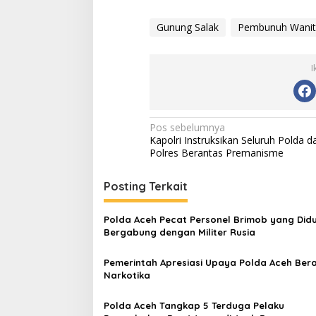
Gunung Salak
Pembunuh Wanit
I
N
Pos sebelumnya
Kapolri Instruksikan Seluruh Polda d
a
Polres Berantas Premanisme
v
i
Posting Terkait
g
Polda Aceh Pecat Personel Brimob yang Did
a
Bergabung dengan Militer Rusia
s
Pemerintah Apresiasi Upaya Polda Aceh Ber
i
Narkotika
p
o
Polda Aceh Tangkap 5 Terduga Pelaku