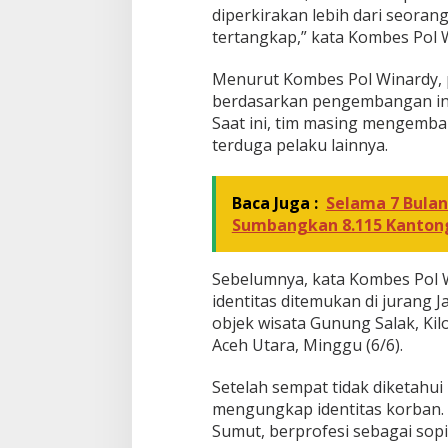
n
diperkirakan lebih dari seoran
u
tertangkap,” kata Kombes Pol 
n
g
Menurut Kombes Pol Winardy,
S
berdasarkan pengembangan inf
a
l
Saat ini, tim masing mengemb
a
terduga pelaku lainnya.
k
Baca Juga :
Selama 7 Bulan
Sumbangkan 8.115 Kanton
Sebelumnya, kata Kombes Pol 
identitas ditemukan di jurang 
objek wisata Gunung Salak, Ki
Aceh Utara, Minggu (6/6).
Setelah sempat tidak diketahui 
mengungkap identitas korban.
Sumut, berprofesi sebagai sopir