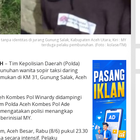
npa identitas di jurang Gunung Salak, Kabupaten Aceh Utara, Kiri : MY
terduga pelaku pembunuhan. (Foto : kolase/TM)
EH
– Tim Kepolisian Daerah (Polda)
uhan wanita sopir taksi daring
mukan di KM 31, Gunung Salak, Aceh
eh Kombes Pol Winardy didampingi
um Polda Aceh Kombes Pol Ade
, mengatakan polisi menangkap
erinisial MY.
, Aceh Besar, Rabu (8/6) pukul 23.30
a secara intensif. Pelaku