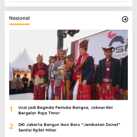
r
i
u
Nasional
n
t
u
k
:
1
Usai jadi Baginda Pemuka Bangsa, Jokowi Kini
Bergelar Raja Timor
2
DKI Jakarta Bangun Ikon Baru “Jembatan Donat”
Senilai Rp361 Miliar