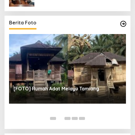
Berita Foto
un
[
[FOTO] Rumah Adat Melayu Tamiang
Fi