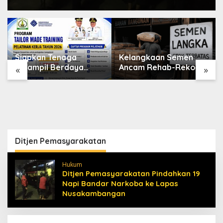
Siapkan Tenaga
Kelangkaan Semen
Terampil Berdaya
Ancam Rehab-Rekon
«
»
Saing, Disnakertrans
Aceh, Wagub
Aceh Tamiang Buka
Laporkan ke Mendagri
Pelatihan Kerja 2026
Ditjen Pemasyarakatan
Hukum
Ditjen Pemasyarakatan Pindahkan 19
Napi Bandar Narkoba ke Lapas
Nusakambangan