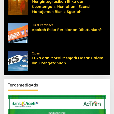
Mengintegrasikan Etika dan
Keuntungan: Memahami Esensi
Manajemen Bisnis Syariah
Surat Pembaca
Apakah Etika Periklanan Dibutuhkan?
Opini
Etika dan Moral Menjadi Dasar Dalam
Ilmu Pengetahuan
TerasmediaAds