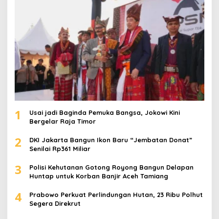
k
:
1
Usai jadi Baginda Pemuka Bangsa, Jokowi Kini
Bergelar Raja Timor
2
DKI Jakarta Bangun Ikon Baru “Jembatan Donat”
Senilai Rp361 Miliar
3
Polisi Kehutanan Gotong Royong Bangun Delapan
Huntap untuk Korban Banjir Aceh Tamiang
4
Prabowo Perkuat Perlindungan Hutan, 23 Ribu Polhut
Segera Direkrut