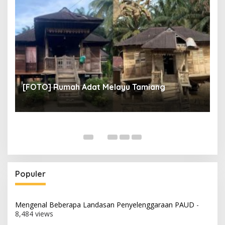
un
[
[FOTO] Rumah Adat Melayu Tamiang
Fi
Populer
Mengenal Beberapa Landasan Penyelenggaraan PAUD
-
8,484 views