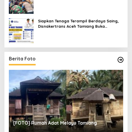
Blangpidie
Siapkan Tenaga Terampil Berdaya Saing,
Disnakertrans Aceh Tamiang Buka
Pelatihan Kerja 2026
Berita Foto
un
[
[FOTO] Rumah Adat Melayu Tamiang
Fi