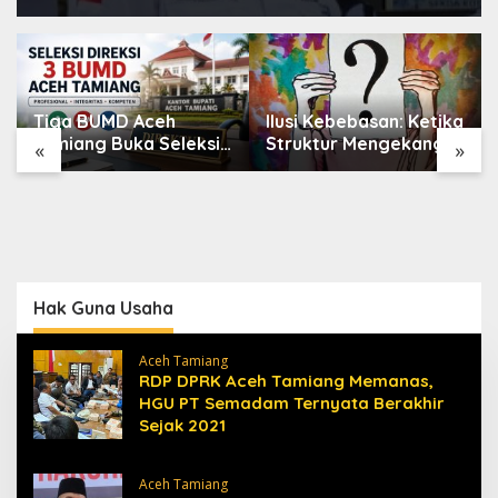
Tiga BUMD Aceh
Ilusi Kebebasan: Ketika
Tamiang Buka Seleksi
Struktur Mengekang
«
»
Direksi, Ini Syarat dan
Identitas Diri
Jadwal
Pendaftarannya
Hak Guna Usaha
Aceh Tamiang
RDP DPRK Aceh Tamiang Memanas,
HGU PT Semadam Ternyata Berakhir
Sejak 2021
Aceh Tamiang