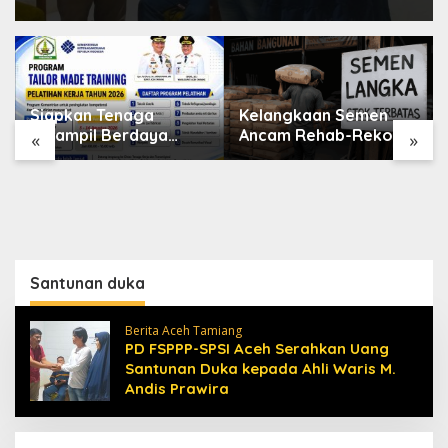
Siapkan Tenaga
Kelangkaan Semen
Terampil Berdaya
Ancam Rehab-Rekon
«
»
Saing, Disnakertrans
Aceh, Wagub
Aceh Tamiang Buka
Laporkan ke Mendagri
Pelatihan Kerja 2026
Santunan duka
Berita Aceh Tamiang
PD FSPPP-SPSI Aceh Serahkan Uang
Santunan Duka kepada Ahli Waris M.
Andis Prawira