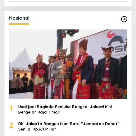
r
i
u
Nasional
n
t
u
k
:
1
Usai jadi Baginda Pemuka Bangsa, Jokowi Kini
Bergelar Raja Timor
2
DKI Jakarta Bangun Ikon Baru “Jembatan Donat”
Senilai Rp361 Miliar