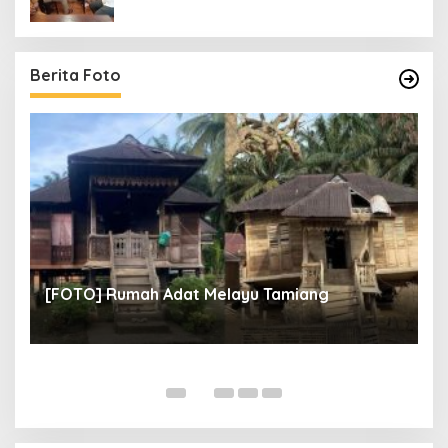
Berita Foto
un
[
[FOTO] Rumah Adat Melayu Tamiang
Fi