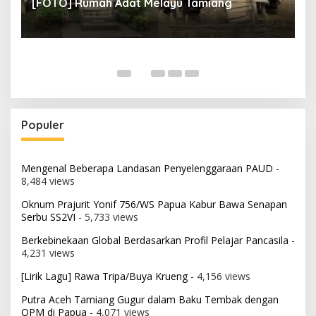
[FOTO] Rumah Adat Melayu Tamiang
Fi
Populer
Mengenal Beberapa Landasan Penyelenggaraan PAUD
-
8,484 views
Oknum Prajurit Yonif 756/WS Papua Kabur Bawa Senapan
Serbu SS2VI
- 5,733 views
Berkebinekaan Global Berdasarkan Profil Pelajar Pancasila
-
4,231 views
[Lirik Lagu] Rawa Tripa/Buya Krueng
- 4,156 views
Putra Aceh Tamiang Gugur dalam Baku Tembak dengan
OPM di Papua
- 4,071 views