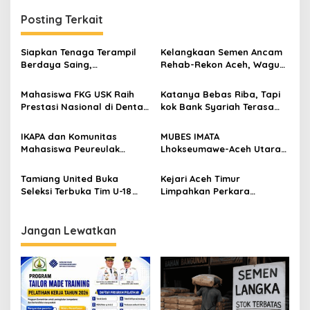
g
Posting Terkait
a
s
Siapkan Tenaga Terampil
Kelangkaan Semen Ancam
Berdaya Saing,
Rehab-Rekon Aceh, Wagub
i
Disnakertrans Aceh
Laporkan ke Mendagri
p
Tamiang Buka Pelatihan
Mahasiswa FKG USK Raih
Katanya Bebas Riba, Tapi
Kerja 2026
Prestasi Nasional di Dental
kok Bank Syariah Terasa
o
Scientific Competition 2026
Lebih Mahal?
s
IKAPA dan Komunitas
MUBES IMATA
Mahasiswa Peureulak
Lhokseumawe-Aceh Utara
Dukung Pemekaran DOB
Sukses, Sabra Al Muqtadha
Peureulak Raya
Terpilih Pimpin Periode
Tamiang United Buka
Kejari Aceh Timur
2026–2027
Seleksi Terbuka Tim U-18
Limpahkan Perkara
untuk Turnamen Ketua KONI
Kekerasan Anak ke
Aceh 2026
Pengadilan Negeri Idi
Jangan Lewatkan