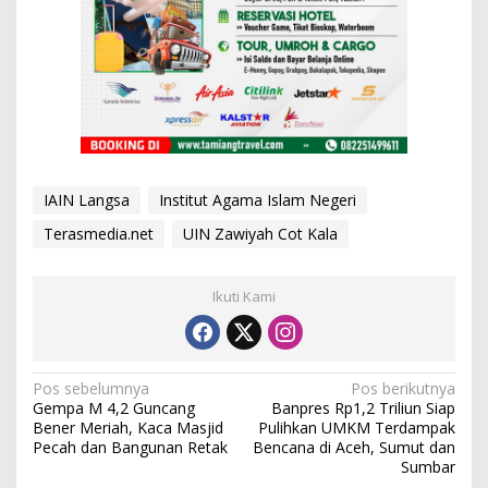
IAIN Langsa
Institut Agama Islam Negeri
Terasmedia.net
UIN Zawiyah Cot Kala
Ikuti Kami
N
Pos sebelumnya
Pos berikutnya
Gempa M 4,2 Guncang
Banpres Rp1,2 Triliun Siap
a
Bener Meriah, Kaca Masjid
Pulihkan UMKM Terdampak
v
Pecah dan Bangunan Retak
Bencana di Aceh, Sumut dan
Sumbar
i