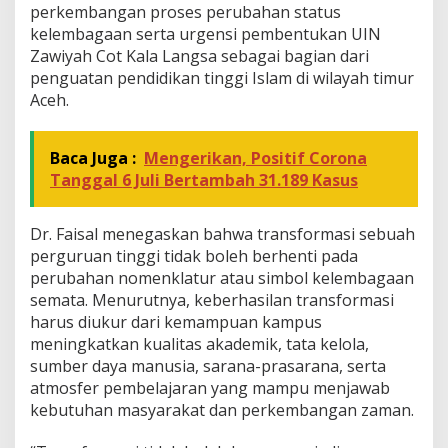
d
perkembangan proses perubahan status
a
kelembagaan serta urgensi pembentukan UIN
M
u
Zawiyah Cot Kala Langsa sebagai bagian dari
t
penguatan pendidikan tinggi Islam di wilayah timur
u
Aceh.
d
a
n
Baca Juga :
Mengerikan, Positif Corona
D
Tanggal 6 Juli Bertambah 31.189 Kasus
a
y
a
Dr. Faisal menegaskan bahwa transformasi sebuah
S
a
perguruan tinggi tidak boleh berhenti pada
i
perubahan nomenklatur atau simbol kelembagaan
n
semata. Menurutnya, keberhasilan transformasi
g
harus diukur dari kemampuan kampus
meningkatkan kualitas akademik, tata kelola,
sumber daya manusia, sarana-prasarana, serta
atmosfer pembelajaran yang mampu menjawab
kebutuhan masyarakat dan perkembangan zaman.