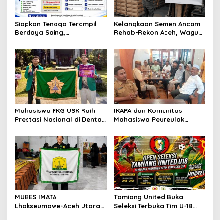
Siapkan Tenaga Terampil
Kelangkaan Semen Ancam
Berdaya Saing,
Rehab-Rekon Aceh, Wagub
Disnakertrans Aceh
Laporkan ke Mendagri
Tamiang Buka Pelatihan
Kerja 2026
Mahasiswa FKG USK Raih
IKAPA dan Komunitas
Prestasi Nasional di Dental
Mahasiswa Peureulak
Scientific Competition 2026
Dukung Pemekaran DOB
Peureulak Raya
MUBES IMATA
Tamiang United Buka
Lhokseumawe-Aceh Utara
Seleksi Terbuka Tim U-18
Sukses, Sabra Al Muqtadha
untuk Turnamen Ketua KONI