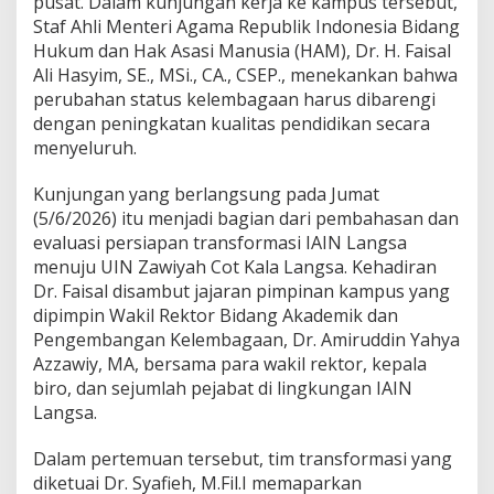
pusat. Dalam kunjungan kerja ke kampus tersebut,
a
Staf Ahli Menteri Agama Republik Indonesia Bidang
h
Hukum dan Hak Asasi Manusia (HAM), Dr. H. Faisal
C
Ali Hasyim, SE., MSi., CA., CSEP., menekankan bahwa
o
t
perubahan status kelembagaan harus dibarengi
K
dengan peningkatan kualitas pendidikan secara
a
menyeluruh.
l
a
Kunjungan yang berlangsung pada Jumat
D
i
(5/6/2026) itu menjadi bagian dari pembahasan dan
d
evaluasi persiapan transformasi IAIN Langsa
o
menuju UIN Zawiyah Cot Kala Langsa. Kehadiran
r
Dr. Faisal disambut jajaran pimpinan kampus yang
o
dipimpin Wakil Rektor Bidang Akademik dan
n
g
Pengembangan Kelembagaan, Dr. Amiruddin Yahya
F
Azzawiy, MA, bersama para wakil rektor, kepala
o
biro, dan sejumlah pejabat di lingkungan IAIN
k
Langsa.
u
s
p
Dalam pertemuan tersebut, tim transformasi yang
a
diketuai Dr. Syafieh, M.Fil.I memaparkan