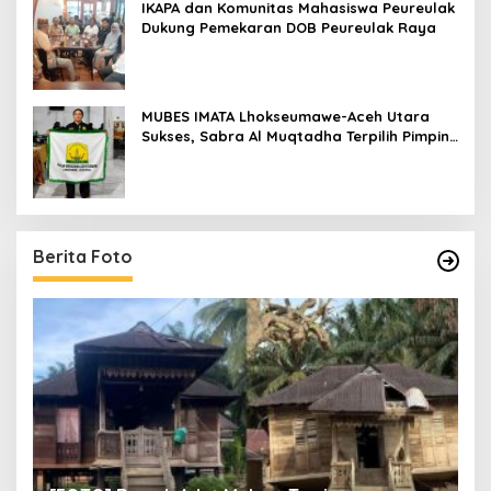
IKAPA dan Komunitas Mahasiswa Peureulak
Dukung Pemekaran DOB Peureulak Raya
MUBES IMATA Lhokseumawe-Aceh Utara
Sukses, Sabra Al Muqtadha Terpilih Pimpin
Periode 2026–2027
Berita Foto
un
[