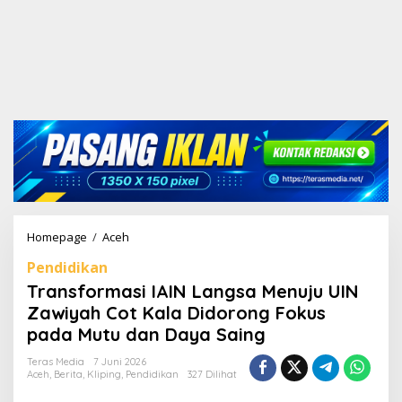
Homepage
/
Aceh
T
r
Pendidikan
a
n
Transformasi IAIN Langsa Menuju UIN
s
Zawiyah Cot Kala Didorong Fokus
f
pada Mutu dan Daya Saing
o
r
Teras Media
7 Juni 2026
m
Aceh
,
Berita
,
Kliping
,
Pendidikan
327 Dilihat
a
s