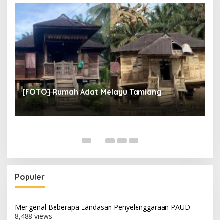
un
[
[FOTO] Rumah Adat Melayu Tamiang
Fi
Populer
Mengenal Beberapa Landasan Penyelenggaraan PAUD
-
8,488 views