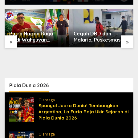
Putra Nagan Raya
Cegah DBD dan
Dedi Wahyuvan
Malaria, Puskesmas
«
»
Ditunjuk sebagai
Karang Baru Fogging
Ketua GAMBASI
Kawasan Huntara
Regional Aceh
Piala Dunia 2026
Olahraga
Spanyol Juara Dunia! Tumbangkan
Argentina, La Furia Roja Ukir Sejarah di
Piala Dunia 2026
Olahraga