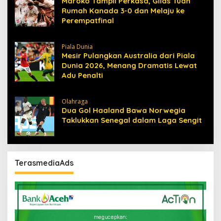
Maroko Tampil Perkasa, Gilas Tuan
Rumah Kanada 3-0 dan Melaju ke
Perempatfinal
Piala Dunia
Mesir Pulangkan Australia dari Piala
Dunia 2026, Menang Dramatis Lewat
Adu Penalti
Olahraga
Dua Gol Haaland Bawa Norwegia
Taklukkan Senegal dalam Laga Sengit
TerasmediaAds