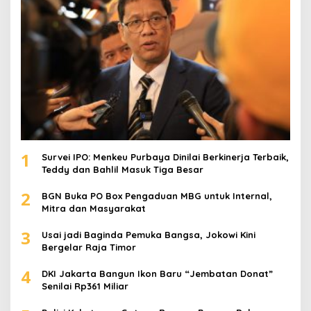
:
1
Survei IPO: Menkeu Purbaya Dinilai Berkinerja Terbaik,
Teddy dan Bahlil Masuk Tiga Besar
2
BGN Buka PO Box Pengaduan MBG untuk Internal,
Mitra dan Masyarakat
3
Usai jadi Baginda Pemuka Bangsa, Jokowi Kini
Bergelar Raja Timor
4
DKI Jakarta Bangun Ikon Baru “Jembatan Donat”
Senilai Rp361 Miliar