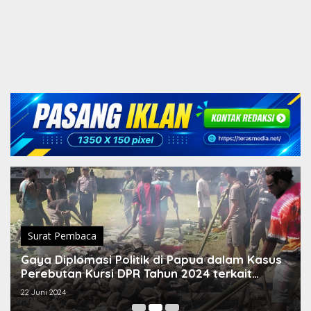
Surat Pembaca
Gaya Diplomasi Politik di Papua dalam Kasus
Perebutan Kursi DPR Tahun 2024 terkait
Prosesi Bakar Batu
22 Juni 2024