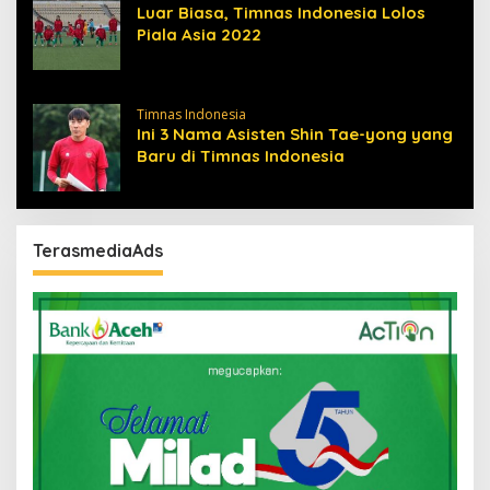
Luar Biasa, Timnas Indonesia Lolos
Piala Asia 2022
Timnas Indonesia
Ini 3 Nama Asisten Shin Tae-yong yang
Baru di Timnas Indonesia
TerasmediaAds