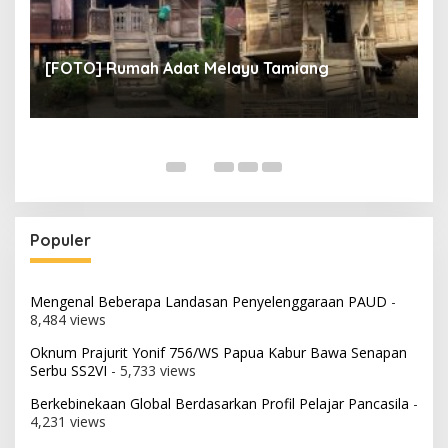
un
[
[FOTO] Rumah Adat Melayu Tamiang
Fi
Populer
Mengenal Beberapa Landasan Penyelenggaraan PAUD
-
8,484 views
Oknum Prajurit Yonif 756/WS Papua Kabur Bawa Senapan
Serbu SS2VI
- 5,733 views
Berkebinekaan Global Berdasarkan Profil Pelajar Pancasila
-
4,231 views