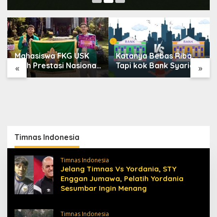
Mahasiswa FKG USK
Katanya Bebas Riba,
Raih Prestasi Nasional
Tapi kok Bank Syariah
«
»
di Dental Scientific
Terasa Lebih Mahal?
Competition 2026
Timnas Indonesia
Timnas Indonesia
Jelang Timnas Vs Yordania, STY
Enggan Jumawa, Pelatih Yordania
Sesumbar Ingin Menang
Timnas Indonesia