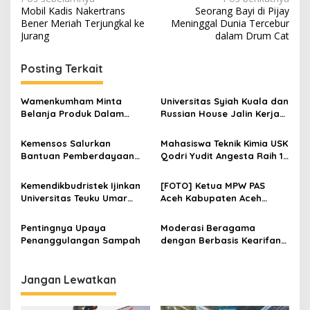
N
Mobil Kadis Nakertrans
Seorang Bayi di Pijay
a
Bener Meriah Terjungkal ke
Meninggal Dunia Tercebur
v
Jurang
dalam Drum Cat
i
Posting Terkait
g
a
Wamenkumham Minta
Universitas Syiah Kuala dan
s
Belanja Produk Dalam
Russian House Jalin Kerja
Negeri Harus Terus
Sama Program Beasiswa
i
Digelorakan
Kemensos Salurkan
Mahasiswa Teknik Kimia USK
p
Bantuan Pemberdayaan
Qodri Yudit Angesta Raih 17
Korban TPPO di Kabupaten
Prestasi Nasional dan
o
Manggarai Timur
Internasional
Kemendikbudristek Ijinkan
[FOTO] Ketua MPW PAS
s
Universitas Teuku Umar
Aceh Kabupaten Aceh
Buka Program Magister
Tamiang Terima Kunjungan
Ilmu Pertanian
Simpatisan
Pentingnya Upaya
Moderasi Beragama
Penanggulangan Sampah
dengan Berbasis Kearifan
Lokal
Jangan Lewatkan