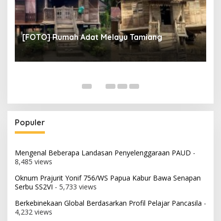
un
[
[FOTO] Rumah Adat Melayu Tamiang
Fi
Populer
Mengenal Beberapa Landasan Penyelenggaraan PAUD
-
8,485 views
Oknum Prajurit Yonif 756/WS Papua Kabur Bawa Senapan
Serbu SS2VI
- 5,733 views
Berkebinekaan Global Berdasarkan Profil Pelajar Pancasila
-
4,232 views