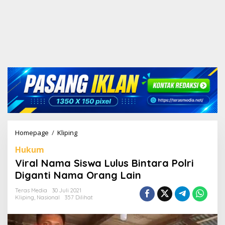
Homepage
/
Kliping
V
i
Hukum
r
a
Viral Nama Siswa Lulus Bintara Polri
l
Diganti Nama Orang Lain
N
a
Teras Media
30 Juli 2021
m
Kliping
,
Nasional
357 Dilihat
a
S
i