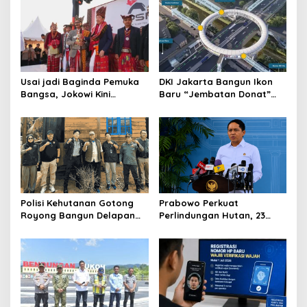
Usai jadi Baginda Pemuka
DKI Jakarta Bangun Ikon
Bangsa, Jokowi Kini
Baru “Jembatan Donat”
Bergelar Raja Timor
Senilai Rp361 Miliar
Polisi Kehutanan Gotong
Prabowo Perkuat
Royong Bangun Delapan
Perlindungan Hutan, 23
Huntap untuk Korban
Ribu Polhut Segera Direkrut
Banjir Aceh Tamiang