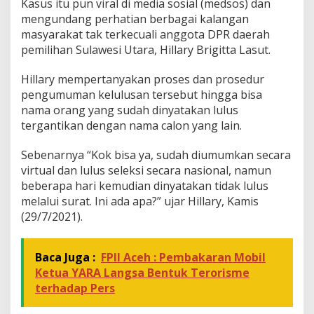
Kasus itu pun viral di media sosial (medsos) dan
t
mengundang perhatian berbagai kalangan
i
masyarakat tak terkecuali anggota DPR daerah
N
pemilihan Sulawesi Utara, Hillary Brigitta Lasut.
a
m
a
Hillary mempertanyakan proses dan prosedur
O
pengumuman kelulusan tersebut hingga bisa
r
nama orang yang sudah dinyatakan lulus
a
tergantikan dengan nama calon yang lain.
n
g
L
Sebenarnya “Kok bisa ya, sudah diumumkan secara
a
virtual dan lulus seleksi secara nasional, namun
i
beberapa hari kemudian dinyatakan tidak lulus
n
melalui surat. Ini ada apa?” ujar Hillary, Kamis
(29/7/2021).
Baca Juga :
FPII Aceh : Pembakaran Mobil
Ketua YARA Langsa Bentuk Terorisme
terhadap Pers