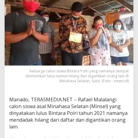
s
w
a
L
u
l
u
s
B
i
n
t
a
Keluarga calon siswa Bintara Polri yang namanya sempat
diumumkan lulus namun hilang dan digantikan orang lain di
r
Minahasa Selatan, Sulut. (Foto : inews.id)
a
P
o
l
Manado, TERASMEDIA.NET – Rafael Malalangi
r
calon siswa asal Minahasa Selatan (Minsel) yang
i
dinyatakan lulus Bintara Polri tahun 2021 namanya
D
mendadak hilang dari daftar dan digantikan orang
i
lain.
g
a
n