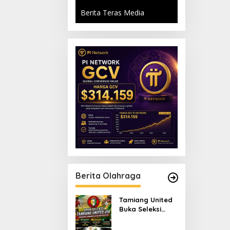
Berita Teras Media
Berita Olahraga
Tamiang United
Buka Seleksi
Terbuka Tim U-18
untuk Turnamen