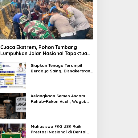
Cuaca Ekstrem, Pohon Tumbang
Lumpuhkan Jalan Nasional Tapaktuan-
Blangpidie
Siapkan Tenaga Terampil
Berdaya Saing, Disnakertrans
Aceh Tamiang Buka Pelatihan
Kerja 2026
Kelangkaan Semen Ancam
Rehab-Rekon Aceh, Wagub
Laporkan ke Mendagri
Mahasiswa FKG USK Raih
Prestasi Nasional di Dental
Scientific Competition 2026