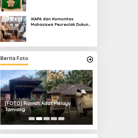
IKAPA dan Komunitas
Mahasiswa Peureulak Dukung
Pemekaran DOB Peureulak
Raya
Berita Foto
[FOTO] Rumah Adat Melayu
[FOTO] Tunas Mu
Tamiang
Perempat Final