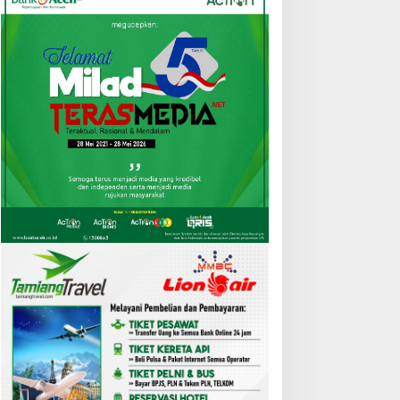
Kliping
,
Olahraga
Guardiola Jamin Manc City Bak
Leipzig di Leg Kedua
 Februari 2023
atanya Bebas Riba, Tapi
Cuaca Ekstrem, Pohon
ok Bank Syariah Terasa
Tumbang Lumpuhkan Jalan