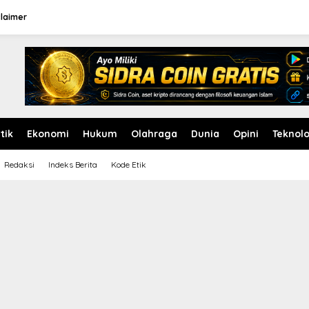
claimer
itik
Ekonomi
Hukum
Olahraga
Dunia
Opini
Teknolo
Redaksi
Indeks Berita
Kode Etik