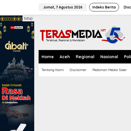
L
e
Jumat, 7 Agustus 2026
Indeks Berita
Dis
w
a
tutup
t
i
k
e
k
o
n
Home
Aceh
Regional
Nasional
Pol
t
e
Tentang Kami
Disclaimer
Pedoman Media Siber
n