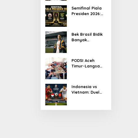
Ketua KONI Aceh
Semifinal Piala
2026
Presiden 2026:
Persib Jumpa
Persija,
Persebaya
Bek Brasil Bidik
Tantang Arema
Banyak
Kemenangan
Bersama
Persiraja
PODSI Aceh
Timur-Langsa
Bersinergi Cetak
Atlet Dayung
Berprestasi
Indonesia vs
Vietnam: Duel
Panas
Pakansari,
Garuda
Diprediksi
Menang Tipis