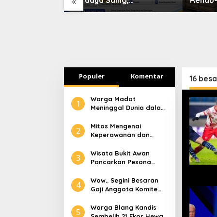
«
paktuan-
Disnakertrans Aceh
Lapork
Tamiang Buka Pelatihan
Kerja 2026
Populer
Komentar
16 besa
Warga Madat
1
Meninggal Dunia dalam
Peristiwa Kebakaran
Mitos Mengenai
2
Keperawanan dan
Selaput Dara
Wisata Bukit Awan
3
Pancarkan Pesona
Pariwisata Aceh
Tamiang
Wow.. Segini Besaran
4
Gaji Anggota Komite
Tapera
Warga Blang Kandis
5
Sembelih 21 Ekor Hewan