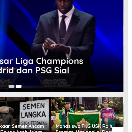
Besar Liga Champions
rid dan PSG Sial
25
kaan Semen Ancam
Mahasiswa FKG USK Raih
K
Rekon Aceh, Wagub
Prestasi Nasional di Dental
k